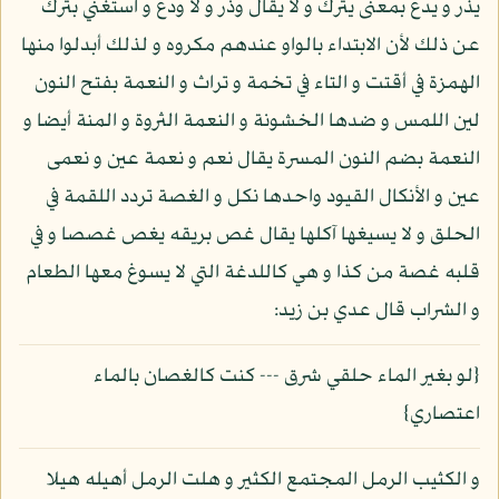
يذر و يدع بمعنى يترك و لا يقال وذر و لا ودع و استغني بترك
عن ذلك لأن الابتداء بالواو عندهم مكروه و لذلك أبدلوا منها
الهمزة في أقتت و التاء في تخمة و تراث و النعمة بفتح النون
لين اللمس و ضدها الخشونة و النعمة الثروة و المنة أيضا و
النعمة بضم النون المسرة يقال نعم و نعمة عين و نعمى
عين و الأنكال القيود واحدها نكل و الغصة تردد اللقمة في
الحلق و لا يسيغها آكلها يقال غص بريقه يغص غصصا و في
قلبه غصة من كذا و هي كاللدغة التي لا يسوغ معها الطعام
و الشراب قال عدي بن زيد:
{لو بغير الماء حلقي شرق --- كنت كالغصان بالماء
اعتصاري}
و الكثيب الرمل المجتمع الكثير و هلت الرمل أهيله هيلا