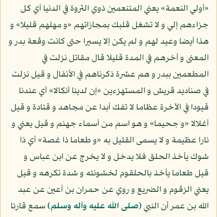
«أولي النعمة» يعني المتنعمين ذوي الثروة في الدنيا أي كل
جزاءهم إلي و لا تشغل قلبك بمجازاتهم «و مهلهم قليلا» و
هذا أيضا وعيد لهم و لم يكن إلا يسيرا حتى كانت وقعة بدر و
المعنى و أخرهم في المدة قليلا قال مقاتل نزلت في
المطعمين ببدر و هم عشرة ذكرناهم في الأنفال و قيل نزلت
في صناديد قريش و المستهزءين «إن لدينا أنكالا» أي عندنا
قيودا في الآخرة عظاما لا تفك أبدا عن مجاهد و قتادة و قيل
أغلالا «و جحيما» و هو اسم من أسماء جهنم و قيل يعني و
نارا عظيمة و لا يسمى القليل به «و طعاما ذا غصة» أي ذا
شوك يأخذ الحلق فلا يدخل و لا يخرج عن ابن عباس و
قيل طعاما يأخذ بالحلقوم لخشونته و شدة تكرهه و قيل
يعني الزقوم و الضريع و روي عن حمران بن أعين عن عبد
الله بن عمر أن النبي
(صلى الله عليه وآله وسلم)
سمع قارئا