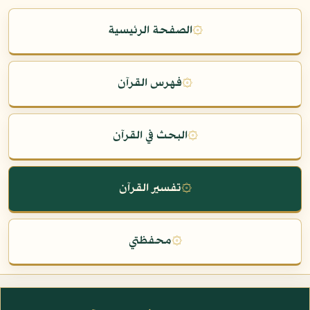
۞
الصفحة الرئيسية
۞
فهرس القرآن
۞
البحث في القرآن
۞
تفسير القرآن
۞
محفظتي