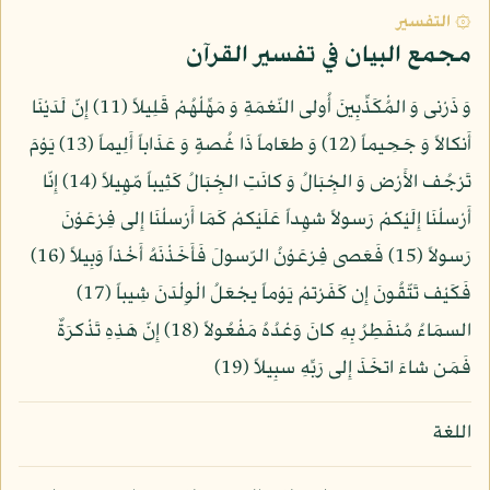
۞ التفسير
مجمع البيان في تفسير القرآن
وَ ذَرْنى وَ المُْكَذِّبِينَ أُولى النّعْمَةِ وَ مَهِّلْهُمْ قَلِيلاً (11) إِنّ لَدَيْنَا
أَنكالاً وَ جَحِيماً (12) وَ طعَاماً ذَا غُصةٍ وَ عَذَاباً أَلِيماً (13) يَوْمَ
تَرْجُف الأَرْض وَ الجِْبَالُ وَ كانَتِ الجِْبَالُ كَثِيباً مّهِيلاً (14) إِنّا
أَرْسلْنَا إِلَيْكمْ رَسولاً شهِداً عَلَيْكمْ كَمَا أَرْسلْنَا إِلى فِرْعَوْنَ
رَسولاً (15) فَعَصى فِرْعَوْنُ الرّسولَ فَأَخَذْنَهُ أَخْذاً وَبِيلاً (16)
فَكَيْف تَتّقُونَ إِن كَفَرْتمْ يَوْماً يجْعَلُ الْوِلْدَنَ شِيباً (17)
السمَاءُ مُنفَطِرُ بِهِ كانَ وَعْدُهُ مَفْعُولاً (18) إِنّ هَذِهِ تَذْكرَةٌ
فَمَن شاءَ اتخَذَ إِلى رَبِّهِ سبِيلاً (19)
اللغة