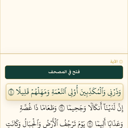
۞ الآية
فتح في المصحف
وَذَرۡنِي وَٱلۡمُكَذِّبِينَ أُوْلِي ٱلنَّعۡمَةِ وَمَهِّلۡهُمۡ قَلِيلًا ١١
إِنَّ لَدَيۡنَآ أَنكَالٗا وَجَحِيمٗا ١٢
وَطَعَامٗا ذَا غُصَّةٖ
وَعَذَابًا أَلِيمٗا ١٣
يَوۡمَ تَرۡجُفُ ٱلۡأَرۡضُ وَٱلۡجِبَالُ وَكَانَتِ