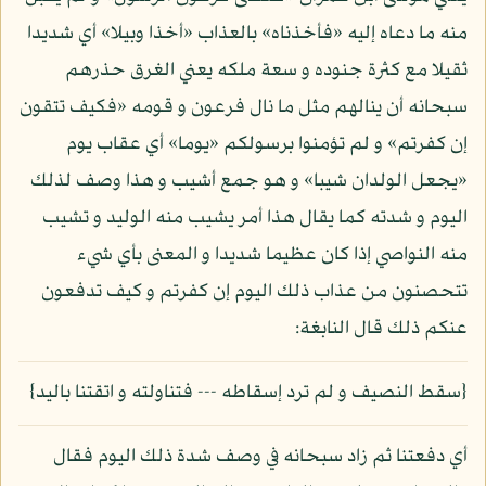
منه ما دعاه إليه «فأخذناه» بالعذاب «أخذا وبيلا» أي شديدا
ثقيلا مع كثرة جنوده و سعة ملكه يعني الغرق حذرهم
سبحانه أن ينالهم مثل ما نال فرعون و قومه «فكيف تتقون
إن كفرتم» و لم تؤمنوا برسولكم «يوما» أي عقاب يوم
«يجعل الولدان شيبا» و هو جمع أشيب و هذا وصف لذلك
اليوم و شدته كما يقال هذا أمر يشيب منه الوليد و تشيب
منه النواصي إذا كان عظيما شديدا و المعنى بأي شيء
تتحصنون من عذاب ذلك اليوم إن كفرتم و كيف تدفعون
عنكم ذلك قال النابغة:
{سقط النصيف و لم ترد إسقاطه --- فتناولته و اتقتنا باليد}
أي دفعتنا ثم زاد سبحانه في وصف شدة ذلك اليوم فقال