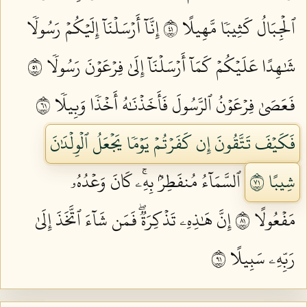
ٱلۡجِبَالُ كَثِيبٗا مَّهِيلًا ١٤
إِنَّآ أَرۡسَلۡنَآ إِلَيۡكُمۡ رَسُولٗا
شَٰهِدًا عَلَيۡكُمۡ كَمَآ أَرۡسَلۡنَآ إِلَىٰ فِرۡعَوۡنَ رَسُولٗا ١٥
فَعَصَىٰ فِرۡعَوۡنُ ٱلرَّسُولَ فَأَخَذۡنَٰهُ أَخۡذٗا وَبِيلٗا ١٦
فَكَيۡفَ تَتَّقُونَ إِن كَفَرۡتُمۡ يَوۡمٗا يَجۡعَلُ ٱلۡوِلۡدَٰنَ
شِيبًا ١٧
ٱلسَّمَآءُ مُنفَطِرُۢ بِهِۦۚ كَانَ وَعۡدُهُۥ
مَفۡعُولًا ١٨
إِنَّ هَٰذِهِۦ تَذۡكِرَةٞۖ فَمَن شَآءَ ٱتَّخَذَ إِلَىٰ
رَبِّهِۦ سَبِيلًا ١٩