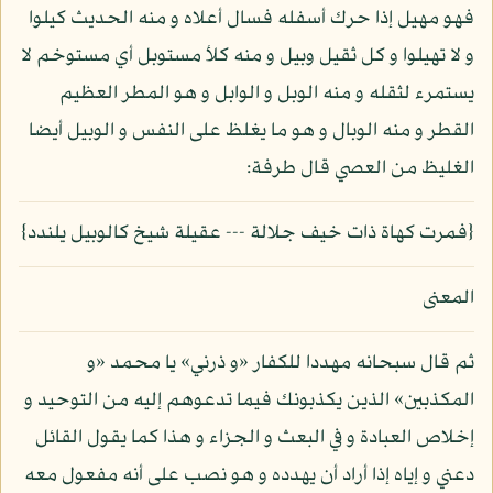
فهو مهيل إذا حرك أسفله فسال أعلاه و منه الحديث كيلوا
و لا تهيلوا و كل ثقيل وبيل و منه كلأ مستوبل أي مستوخم لا
يستمرء لثقله و منه الوبل و الوابل و هو المطر العظيم
القطر و منه الوبال و هو ما يغلظ على النفس و الوبيل أيضا
الغليظ من العصي قال طرفة:
{فمرت كهاة ذات خيف جلالة --- عقيلة شيخ كالوبيل يلندد}
المعنى
ثم قال سبحانه مهددا للكفار «و ذرني» يا محمد «و
المكذبين» الذين يكذبونك فيما تدعوهم إليه من التوحيد و
إخلاص العبادة و في البعث و الجزاء و هذا كما يقول القائل
دعني و إياه إذا أراد أن يهدده و هو نصب على أنه مفعول معه