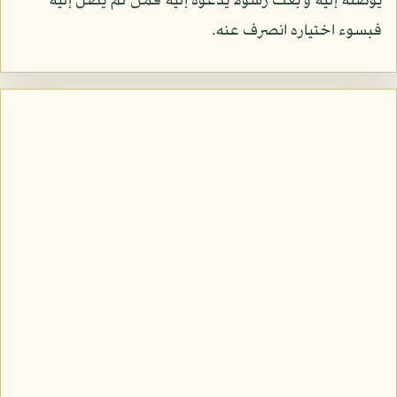
يوصله إليه و بعث رسولا يدعوه إليه فمن لم يصل إليه
فبسوء اختياره انصرف عنه.