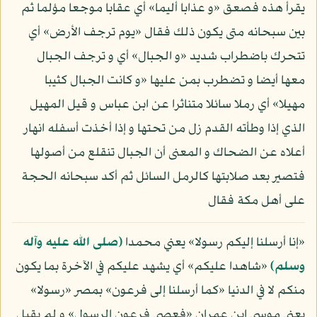
يقرأ هذه فصعق «و عذابا أليما» أي عقابا موجعا مؤلما ثم
بين سبحانه متى يكون ذلك فقال «يوم ترجف الأرض» أي
تتحرك باضطراب شديد «و الجبال» أي و ترجف الجبال
معها أيضا و تضطرب بمن عليها «و كانت الجبال كثيبا
مهيلا» أي رملا سائلا متناثرا عن ابن عباس و قيل المهيل
الذي إذا وطأته القدم زل من تحتها و إذا أخذت أسفله انهار
أعلاه عن الضحاك و المعنى أن الجبال تنقلع من أصولها
فتصير بعد صلابتها كالرمل السائل ثم أكد سبحانه الحجة
على أهل مكة فقال
«إنا أرسلنا إليكم رسولا» يعني محمدا
(صلى الله عليه وآله
وسلم)
«شاهدا عليكم» أي يشهد عليكم في الآخرة بما يكون
منكم لا في الدنيا «كما أرسلنا إلى فرعون» بمصر «رسولا»
يعني موسى ابن عمران «فعصى فرعون الرسول» و لم يقبل