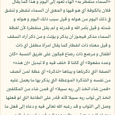
«السماء منفطر به» الهاء تعود إلى اليوم و هذا كما يقال
فلان بالكوفة أي هو فيها و المعنى أن السماء تنفطر و تنشق
في ذلك اليوم من هوله و قيل سبب ذلك اليوم و هوله و
شدته و قيل بأمر الله و قدرته و لم يقل منفطرة لأن لفظة
السماء مذكر فيجوز أن يذكر و يؤنث و من ذكر أراد السقف
و قيل معناه ذات انفطار كما يقال امرأة مطفل أي ذات
أطفال و مرضع ذات رضاع فيكون على طريق النسبة «كان
وعده مفعولا» أي كائنا لا خلف فيه و لا تبديل «إن هذه»
الصفة التي ذكرناها و بيناها «تذكرة» أي عظة لمن أنصف
من نفسه و التذكرة الموعظة التي يذكر بها ما يعمل عليه
«فمن شاء اتخذ إلى ربه سبيلا» أي فمن شاء من المكلفين
اتخذ إلى ثواب ربه سبيلا لأنه قادر على الطاعة التي لو فعلها
وصل إلى الثواب و قد رغبه الله تعالى فيه و دعاه إلى فعل ما