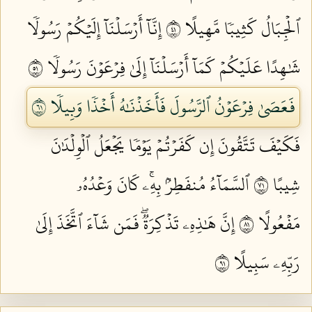
ٱلۡجِبَالُ كَثِيبٗا مَّهِيلًا ١٤
إِنَّآ أَرۡسَلۡنَآ إِلَيۡكُمۡ رَسُولٗا
شَٰهِدًا عَلَيۡكُمۡ كَمَآ أَرۡسَلۡنَآ إِلَىٰ فِرۡعَوۡنَ رَسُولٗا ١٥
فَعَصَىٰ فِرۡعَوۡنُ ٱلرَّسُولَ فَأَخَذۡنَٰهُ أَخۡذٗا وَبِيلٗا ١٦
فَكَيۡفَ تَتَّقُونَ إِن كَفَرۡتُمۡ يَوۡمٗا يَجۡعَلُ ٱلۡوِلۡدَٰنَ
شِيبًا ١٧
ٱلسَّمَآءُ مُنفَطِرُۢ بِهِۦۚ كَانَ وَعۡدُهُۥ
مَفۡعُولًا ١٨
إِنَّ هَٰذِهِۦ تَذۡكِرَةٞۖ فَمَن شَآءَ ٱتَّخَذَ إِلَىٰ
رَبِّهِۦ سَبِيلًا ١٩