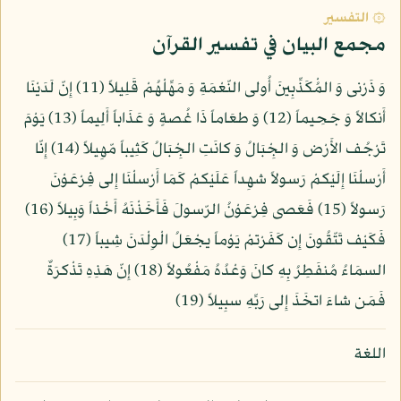
۞ التفسير
مجمع البيان في تفسير القرآن
وَ ذَرْنى وَ المُْكَذِّبِينَ أُولى النّعْمَةِ وَ مَهِّلْهُمْ قَلِيلاً (11) إِنّ لَدَيْنَا
أَنكالاً وَ جَحِيماً (12) وَ طعَاماً ذَا غُصةٍ وَ عَذَاباً أَلِيماً (13) يَوْمَ
تَرْجُف الأَرْض وَ الجِْبَالُ وَ كانَتِ الجِْبَالُ كَثِيباً مّهِيلاً (14) إِنّا
أَرْسلْنَا إِلَيْكمْ رَسولاً شهِداً عَلَيْكمْ كَمَا أَرْسلْنَا إِلى فِرْعَوْنَ
رَسولاً (15) فَعَصى فِرْعَوْنُ الرّسولَ فَأَخَذْنَهُ أَخْذاً وَبِيلاً (16)
فَكَيْف تَتّقُونَ إِن كَفَرْتمْ يَوْماً يجْعَلُ الْوِلْدَنَ شِيباً (17)
السمَاءُ مُنفَطِرُ بِهِ كانَ وَعْدُهُ مَفْعُولاً (18) إِنّ هَذِهِ تَذْكرَةٌ
فَمَن شاءَ اتخَذَ إِلى رَبِّهِ سبِيلاً (19)
اللغة