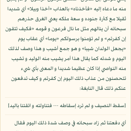
منه ما دعاه إليه «فأخذناه» بالعذاب «أخذا وبيلا» أي شديدا
ثقيلا مع كثرة جنوده و سعة ملكه يعني الغرق حذرهم
سبحانه أن ينالهم مثل ما نال فرعون و قومه «فكيف تتقون
إن كفرتم» و لم تؤمنوا برسولكم «يوما» أي عقاب يوم
«يجعل الولدان شيبا» و هو جمع أشيب و هذا وصف لذلك
اليوم و شدته كما يقال هذا أمر يشيب منه الوليد و تشيب
منه النواصي إذا كان عظيما شديدا و المعنى بأي شيء
تتحصنون من عذاب ذلك اليوم إن كفرتم و كيف تدفعون
عنكم ذلك قال النابغة:
{سقط النصيف و لم ترد إسقاطه --- فتناولته و اتقتنا باليد}
أي دفعتنا ثم زاد سبحانه في وصف شدة ذلك اليوم فقال