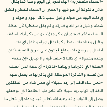
«السماء منفطر به» الهاء تعود إلى اليوم و هذا كما يقال
فلان بالكوفة أي هو فيها و المعنى أن السماء تنفطر و تنشق
في ذلك اليوم من هوله و قيل سبب ذلك اليوم و هوله و
شدته و قيل بأمر الله و قدرته و لم يقل منفطرة لأن لفظة
السماء مذكر فيجوز أن يذكر و يؤنث و من ذكر أراد السقف
و قيل معناه ذات انفطار كما يقال امرأة مطفل أي ذات
أطفال و مرضع ذات رضاع فيكون على طريق النسبة «كان
وعده مفعولا» أي كائنا لا خلف فيه و لا تبديل «إن هذه»
الصفة التي ذكرناها و بيناها «تذكرة» أي عظة لمن أنصف
من نفسه و التذكرة الموعظة التي يذكر بها ما يعمل عليه
«فمن شاء اتخذ إلى ربه سبيلا» أي فمن شاء من المكلفين
اتخذ إلى ثواب ربه سبيلا لأنه قادر على الطاعة التي لو فعلها
وصل إلى الثواب و قد رغبه الله تعالى فيه و دعاه إلى فعل ما