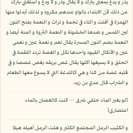
يذر و يدع بمعنى يترك و لا يقال وذر و لا ودع و استغني بترك
عن ذلك لأن الابتداء بالواو عندهم مكروه و لذلك أبدلوا منها
الهمزة في أقتت و التاء في تخمة و تراث و النعمة بفتح النون
لين اللمس و ضدها الخشونة و النعمة الثروة و المنة أيضا و
النعمة بضم النون المسرة يقال نعم و نعمة عين و نعمى
عين و الأنكال القيود واحدها نكل و الغصة تردد اللقمة في
الحلق و لا يسيغها آكلها يقال غص بريقه يغص غصصا و في
قلبه غصة من كذا و هي كاللدغة التي لا يسوغ معها الطعام
و الشراب قال عدي بن زيد:
{لو بغير الماء حلقي شرق --- كنت كالغصان بالماء
اعتصاري}
و الكثيب الرمل المجتمع الكثير و هلت الرمل أهيله هيلا