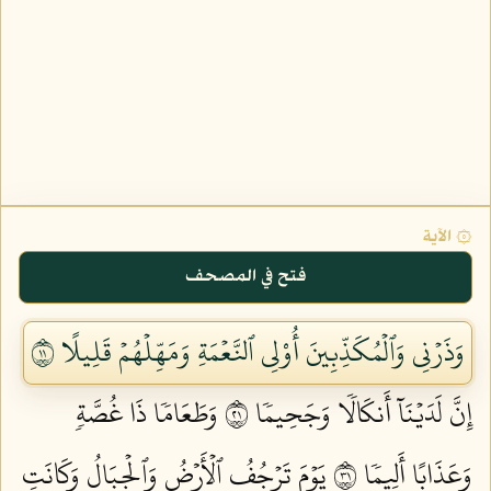
۞ الآية
فتح في المصحف
وَذَرۡنِي وَٱلۡمُكَذِّبِينَ أُوْلِي ٱلنَّعۡمَةِ وَمَهِّلۡهُمۡ قَلِيلًا ١١
إِنَّ لَدَيۡنَآ أَنكَالٗا وَجَحِيمٗا ١٢
وَطَعَامٗا ذَا غُصَّةٖ
وَعَذَابًا أَلِيمٗا ١٣
يَوۡمَ تَرۡجُفُ ٱلۡأَرۡضُ وَٱلۡجِبَالُ وَكَانَتِ