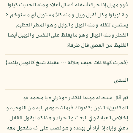
فهو مهيل إذا حرك أسفله فسال أعلاه و منه الحديث كيلوا
و لا تهيلوا و كل ثقيل وبيل و منه كلأ مستوبل أي مستوخم لا
يستمرء لثقله و منه الوبل و الوابل و هو المطر العظيم
القطر و منه الوبال و هو ما يغلظ على النفس و الوبيل أيضا
الغليظ من العصي قال طرفة:
{فمرت كهاة ذات خيف جلالة --- عقيلة شيخ كالوبيل يلندد}
المعنى
ثم قال سبحانه مهددا للكفار «و ذرني» يا محمد «و
المكذبين» الذين يكذبونك فيما تدعوهم إليه من التوحيد و
إخلاص العبادة و في البعث و الجزاء و هذا كما يقول القائل
دعني و إياه إذا أراد أن يهدده و هو نصب على أنه مفعول معه