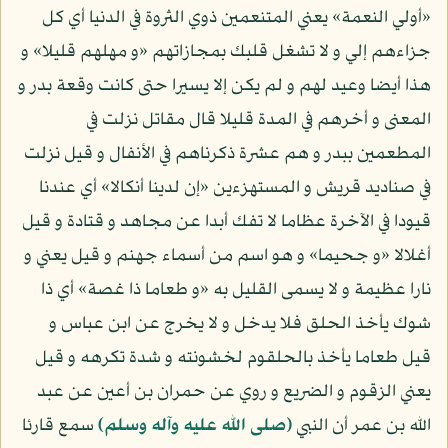
«أولي النعمة» يعني المتنعمين ذوي الثروة في الدنيا أي كل
جزاءهم إلي و لا تشغل قلبك بمجازاتهم «و مهلهم قليلا» و
هذا أيضا وعيد لهم و لم يكن إلا يسيرا حتى كانت وقعة بدر و
المعنى و أخرهم في المدة قليلا قال مقاتل نزلت في
المطعمين ببدر و هم عشرة ذكرناهم في الأنفال و قيل نزلت
في صناديد قريش و المستهزءين «إن لدينا أنكالا» أي عندنا
قيودا في الآخرة عظاما لا تفك أبدا عن مجاهد و قتادة و قيل
أغلالا «و جحيما» و هو اسم من أسماء جهنم و قيل يعني و
نارا عظيمة و لا يسمى القليل به «و طعاما ذا غصة» أي ذا
شوك يأخذ الحلق فلا يدخل و لا يخرج عن ابن عباس و
قيل طعاما يأخذ بالحلقوم لخشونته و شدة تكرهه و قيل
يعني الزقوم و الضريع و روي عن حمران بن أعين عن عبد
الله بن عمر أن النبي
(صلى الله عليه وآله وسلم)
سمع قارئا