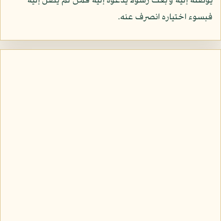
يوصله إليه و بعث رسولا يدعوه إليه فمن لم يصل إليه
فبسوء اختياره انصرف عنه.