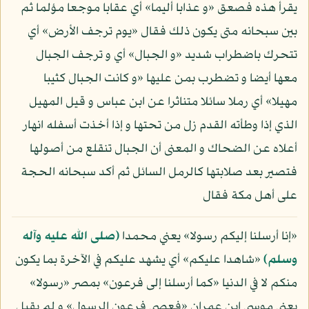
يقرأ هذه فصعق «و عذابا أليما» أي عقابا موجعا مؤلما ثم
بين سبحانه متى يكون ذلك فقال «يوم ترجف الأرض» أي
تتحرك باضطراب شديد «و الجبال» أي و ترجف الجبال
معها أيضا و تضطرب بمن عليها «و كانت الجبال كثيبا
مهيلا» أي رملا سائلا متناثرا عن ابن عباس و قيل المهيل
الذي إذا وطأته القدم زل من تحتها و إذا أخذت أسفله انهار
أعلاه عن الضحاك و المعنى أن الجبال تنقلع من أصولها
فتصير بعد صلابتها كالرمل السائل ثم أكد سبحانه الحجة
على أهل مكة فقال
«إنا أرسلنا إليكم رسولا» يعني محمدا
(صلى الله عليه وآله
وسلم)
«شاهدا عليكم» أي يشهد عليكم في الآخرة بما يكون
منكم لا في الدنيا «كما أرسلنا إلى فرعون» بمصر «رسولا»
يعني موسى ابن عمران «فعصى فرعون الرسول» و لم يقبل