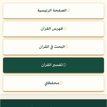
۞
الصفحة الرئيسية
۞
فهرس القرآن
۞
البحث في القرآن
۞
تفسير القرآن
۞
محفظتي