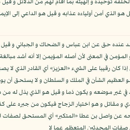
 بين لخلقه توحيده و إلهيته بما أقام لهم من الدلائل و 
و الذي أمن أولياءه عذابه و قيل هو الداعي إلى الإي
حد عنده حق عن ابن عباس و الضحاك و الجبائي و قيل 
لمؤمن في المعنى لأن أصله المؤيمن إلا أنه أشد مبالغة
كان رقيبا على الشيء «العزيز» أي القادر الذي لا يصح 
 هو العظيم الشأن في الملك و السلطان و لا يستحق أن يوص
في غير موضعه و يكون ذما و قيل هو الذي يذل له من دونه
 و مقاتل و هو اختيار الزجاج فيكون من جبره على كذا
لحه عن واصل بن عطا «المتكبر» أي المستحق لصفات ال
 صفات المحدثين المتعظم عما لا