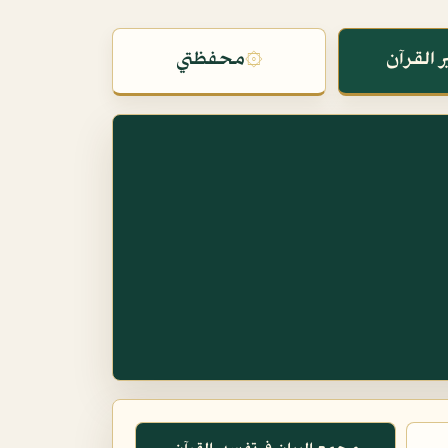
 القرآن
۞
محفظتي