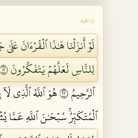
۞ الآية
لَوۡ أَنزَلۡنَا هَٰذَا ٱلۡقُرۡءَانَ عَلَىٰ 
لِلنَّاسِ لَعَلَّهُمۡ يَتَفَكَّرُونَ ٢١
ٱلرَّحِيمُ ٢٢
هُوَ ٱللَّهُ ٱلَّذِي لَآ 
ٱلۡمُتَكَبِّرُۚ سُبۡحَٰنَ ٱللَّهِ عَمَّا يُشۡ