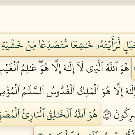
جَبَلٖ لَّرَأَيۡتَهُۥ خَٰشِعٗا مُّتَصَدِّعٗا مِّنۡ خَشۡيَةِ ٱل
هُوَ ٱللَّهُ ٱلَّذِي لَآ إِلَٰهَ إِلَّا هُوَۖ عَٰلِمُ ٱلۡغَيۡ
إِلَٰهَ إِلَّا هُوَ ٱلۡمَلِكُ ٱلۡقُدُّوسُ ٱلسَّلَٰمُ ٱلۡمُؤۡمِن
رِكُونَ ٢٣
هُوَ ٱللَّهُ ٱلۡخَٰلِقُ ٱلۡبَارِئُ ٱلۡمُصَوِّرُ