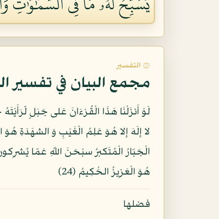
يُسَبِّحُ لَهُۥ مَا فِي ٱلسَّمَٰوَٰتِ وَٱل
۞ التفسير
مجمع البيان في تفسير ال
هُوَ الْعَزِيزُ الحَْكِيمُ (24)
فضلها