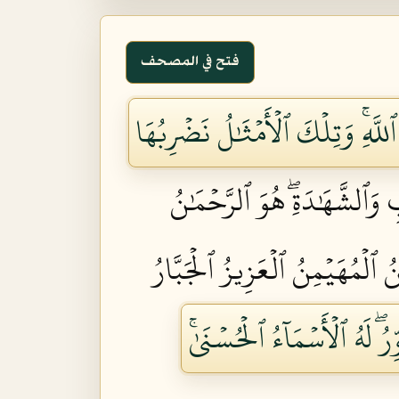
فتح في المصحف
لَّهِۚ وَتِلۡكَ ٱلۡأَمۡثَٰلُ نَضۡرِبُهَا
بِ وَٱلشَّهَٰدَةِۖ هُوَ ٱلرَّحۡمَٰنُ
ُ ٱلۡمُهَيۡمِنُ ٱلۡعَزِيزُ ٱلۡجَبَّارُ
ۖ لَهُ ٱلۡأَسۡمَآءُ ٱلۡحُسۡنَىٰۚ