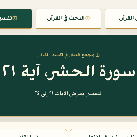
القرآن
۞
البحث في القرآن
۞
تفسير
۞ مجمع البيان في تفسير القرآن
سورة الحشر، آية ٢١
التفسير يعرض الآيات ٢١ إلى ٢٤