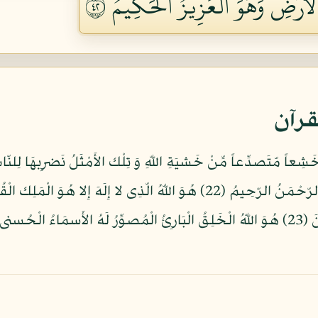
ۡأَرۡضِۖ وَهُوَ ٱلۡعَزِيزُ ٱلۡحَكِيمُ ٢٤
قرآن
لا إِلَهَ إِلا هُوَ عَلِمُ الْغَيْبِ وَ الشهَدَةِ هُوَ الرّحْمَنُ الرّحِيمُ (22) هُوَ اللّ
الْجَبّارُ الْمُتَكبرُ سبْحَنَ اللّهِ عَمّا يُشرِكونَ (23) هُوَ اللّهُ الْخَلِقُ الْبَارِئُ الْمُصوِّرُ 