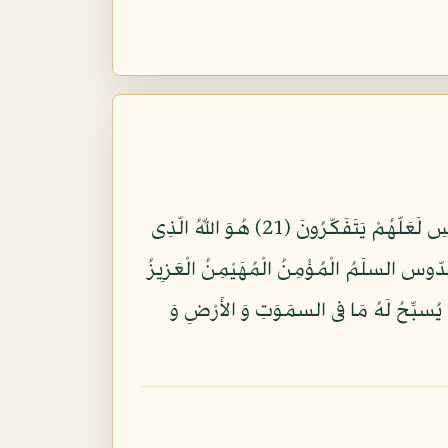
لَوْ أَنزَلْنَا هَذَا الْقُرْءَانَ عَلى جَبَلٍ لّرَأَيْتَهُ خَشِعاً مّتَصدِّعاً مِّنْ خَشيَةِ اللّهِ وَ تِلْك الأَمْثَلُ نَضرِبهَا لِلنّاسِ لَعَلّهُمْ يَتَفَكّرُونَ (21) هُوَ اللّهُ الّذِى
هُ الّذِى لا إِلَهَ إِلا هُوَ الْمَلِك الْقُدّوس السلَمُ الْمُؤْمِنُ الْمُهَيْمِنُ الْعَزِيزُ
لَهُ الأَسمَاءُ الْحُسنى يُسبِّحُ لَهُ مَا فى السمَوَتِ وَ الأَرْضِ وَ