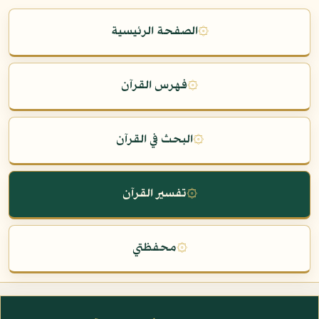
۞
الصفحة الرئيسية
۞
فهرس القرآن
۞
البحث في القرآن
۞
تفسير القرآن
۞
محفظتي