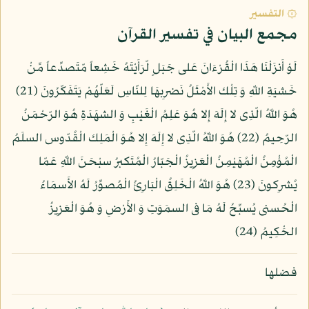
۞ التفسير
مجمع البيان في تفسير القرآن
لَوْ أَنزَلْنَا هَذَا الْقُرْءَانَ عَلى جَبَلٍ لّرَأَيْتَهُ خَشِعاً مّتَصدِّعاً مِّنْ
خَشيَةِ اللّهِ وَ تِلْك الأَمْثَلُ نَضرِبهَا لِلنّاسِ لَعَلّهُمْ يَتَفَكّرُونَ (21)
هُوَ اللّهُ الّذِى لا إِلَهَ إِلا هُوَ عَلِمُ الْغَيْبِ وَ الشهَدَةِ هُوَ الرّحْمَنُ
الرّحِيمُ (22) هُوَ اللّهُ الّذِى لا إِلَهَ إِلا هُوَ الْمَلِك الْقُدّوس السلَمُ
الْمُؤْمِنُ الْمُهَيْمِنُ الْعَزِيزُ الْجَبّارُ الْمُتَكبرُ سبْحَنَ اللّهِ عَمّا
يُشرِكونَ (23) هُوَ اللّهُ الْخَلِقُ الْبَارِئُ الْمُصوِّرُ لَهُ الأَسمَاءُ
الْحُسنى يُسبِّحُ لَهُ مَا فى السمَوَتِ وَ الأَرْضِ وَ هُوَ الْعَزِيزُ
الحَْكِيمُ (24)
فضلها