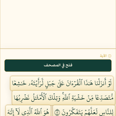
۞ الآية
فتح في المصحف
لَوۡ أَنزَلۡنَا هَٰذَا ٱلۡقُرۡءَانَ عَلَىٰ جَبَلٖ لَّرَأَيۡتَهُۥ خَٰشِعٗا
مُّتَصَدِّعٗا مِّنۡ خَشۡيَةِ ٱللَّهِۚ وَتِلۡكَ ٱلۡأَمۡثَٰلُ نَضۡرِبُهَا
لِلنَّاسِ لَعَلَّهُمۡ يَتَفَكَّرُونَ ٢١
هُوَ ٱللَّهُ ٱلَّذِي لَآ إِلَٰهَ