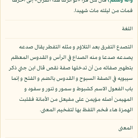
وآله وسلم)
قال من قرأ «لو أنزلنا هذا القرآن» إلى آخرها
فمات من ليلته مات شهيدا.
اللغة
التصدع التفرق بعد التلاؤم و مثله التفطر يقال صدعه
يصدعه صدعا و منه الصداع في الرأس و القدوس المعظم
بتطهير صفاته من أن تدخلها صفة نقص قال ابن جني ذكر
سيبويه في الصفة السبوح و القدوس بالضم و الفتح و إنما
باب الفعول الاسم كشبوط و سمور و تنور و سفود و
المهيمن أصله مؤيمن على مفيعل من الأمانة فقلبت
الهمزة هاء فخم اللفظ بها لتفخيم المعنى.
المعنى