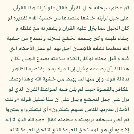
ثم عظم سبحانه حال القرآن فقال «لو أنزلنا هذا القرآن
على جبل لرأيته خاشعا متصدعا من خشية الله» تقديره لو
كان الجبل مما ينزل عليه القرآن و يشعر به مع غلظه و
جفاء طبعه و كبر جسمه لخشع لمنزله و تصدع من خشية
الله تعظيما لشأنه فالإنسان أحق بهذا لو عقل الأحكام التي
فيه و قيل معناه لو كان الكلام ببلاغته يصدع الجبل لكان
هذا القرآن يصدعه و قيل إن المراد به ما يقتضيه الظاهر
بدلالة قوله و إن منها لما يهبط من خشية الله و هذا وصف
للكافر بالقسوة حيث لم يلن قلبه لمواعظ القرآن الذي لو
نزل على جبل لتخشع و يدل على أن هذا تمثيل قوله «و تلك
الأمثال نضربها للناس لعلهم يتفكرون» أي ليتفكروا و يعتبروا
ثم أخبر سبحانه بربوبيته و عظمته فقال «هو الله الذي لا إله
إلا هو» أي هو المستحق للعبادة الذي لا تحق العبادة إلا له