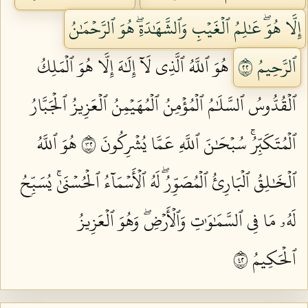
إِلَّا هُوَۖ عَٰلِمُ ٱلۡغَيۡبِ وَٱلشَّهَٰدَةِۖ هُوَ ٱلرَّحۡمَٰنُ
ٱلرَّحِيمُ ٢٢
هُوَ ٱللَّهُ ٱلَّذِي لَآ إِلَٰهَ إِلَّا هُوَ ٱلۡمَلِكُ
ٱلۡقُدُّوسُ ٱلسَّلَٰمُ ٱلۡمُؤۡمِنُ ٱلۡمُهَيۡمِنُ ٱلۡعَزِيزُ ٱلۡجَبَّارُ
ٱلۡمُتَكَبِّرُۚ سُبۡحَٰنَ ٱللَّهِ عَمَّا يُشۡرِكُونَ ٢٣
هُوَ ٱللَّهُ
ٱلۡخَٰلِقُ ٱلۡبَارِئُ ٱلۡمُصَوِّرُۖ لَهُ ٱلۡأَسۡمَآءُ ٱلۡحُسۡنَىٰۚ يُسَبِّحُ
لَهُۥ مَا فِي ٱلسَّمَٰوَٰتِ وَٱلۡأَرۡضِۖ وَهُوَ ٱلۡعَزِيزُ
ٱلۡحَكِيمُ ٢٤