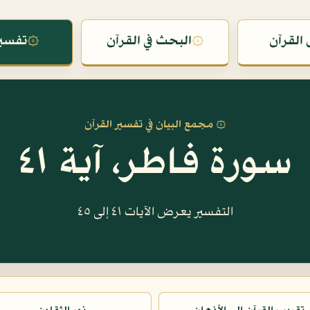
القرآن
۞
البحث في القرآن
۞
تفسير
۞ مجمع البيان في تفسير القرآن
سورة فاطر، آية ٤١
التفسير يعرض الآيات ٤١ إلى ٤٥