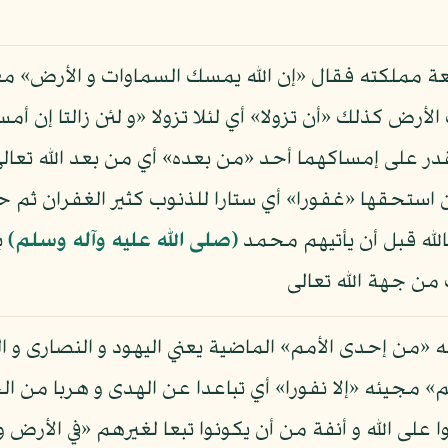
 مملكته فقال «إن الله يمسك السماوات و الأرض» مع
لأرض كذلك «أن تزولا» أي لئلا تزولا «و لئن زالتا إن أم
ر على إمساكهما أحد «من بعده» أي من بعد الله تعالى 
ن استحقها «غفورا» أي ستارا للذنوب كثير الغفران ثم ح
الله قبل أن يأتيهم محمد
(صلى الله عليه وآله وسلم)
ب
ن جهة الله تعالى
ه «من إحدى الأمم» الماضية يعني اليهود و النصارى و
» مجيئه «إلا نفورا» أي تباعدا عن الهدى و هربا من ال
توا على الله و أنفة من أن يكونوا تبعا لغيرهم «في الأر