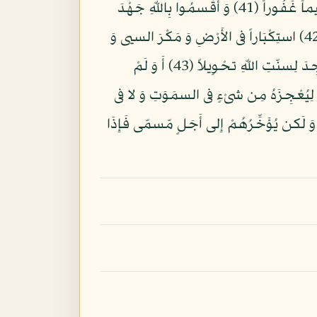
إِنّ اللّهَ يُمْسِك السمَوَتِ وَ الأَرْض أَن تَزُولا وَ لَئن زَالَتَا إِنْ أَمْسكَهُمَا مِنْ أَحَدٍ مِّن بَعْدِهِ إِنّهُ كانَ حَلِيماً غَفُوراً (41) وَ أَقْسمُوا بِاللّهِ جَهْدَ
أَيْمَنهِمْ لَئن جَاءَهُمْ نَذِيرٌ لّيَكُونُنّ أَهْدَى مِنْ إِحْدَى الأُمَمِ فَلَمّا جَاءَهُمْ نَذِيرٌ مّا زَادَهُمْ إِلا نُفُوراً (42) استِكْبَاراً فى الأَرْضِ وَ مَكْرَ السيى وَ
لا يحِيقُ الْمَكْرُ السيئُ إِلا بِأَهْلِهِ فَهَلْ يَنظرُونَ إِلا سنّت الأَوّلِينَ فَلَن تجِدَ لِسنّتِ اللّهِ تَبْدِيلاً وَ لَن تجِدَ لِسنّتِ اللّهِ تحْوِيلاً (43) أَ وَ لَمْ
هُ لِيُعْجِزَهُ مِن شىْءٍ فى السمَوَتِ وَ لا فى
هَا مِن دَابّةٍ وَ لَكن يُؤَخِّرُهُمْ إِلى أَجَلٍ مّسمّى فَإِذَا