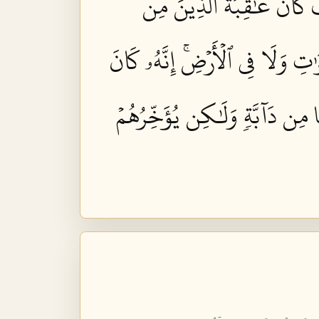
َ كَانَ عَٰقِبَةُ ٱلَّذِينَ مِن
وَٰتِ وَلَا فِي ٱلۡأَرۡضِۚ إِنَّهُۥ كَانَ
ا مِن دَآبَّةٖ وَلَٰكِن يُؤَخِّرُهُمۡ