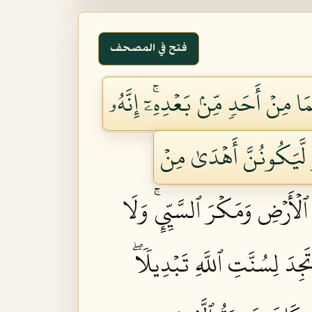
فتح في المصحف
 مِنۡ أَحَدٖ مِّنۢ بَعۡدِهِۦٓۚ إِنَّهُۥ
ٞ لَّيَكُونُنَّ أَهۡدَىٰ مِنۡ
لۡأَرۡضِ وَمَكۡرَ ٱلسَّيِّيِٕۚ وَلَا
َجِدَ لِسُنَّتِ ٱللَّهِ تَبۡدِيلٗاۖ