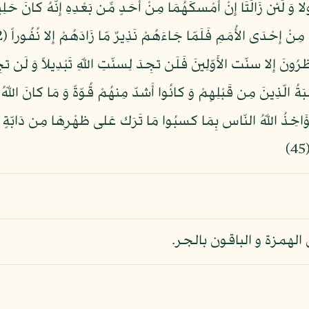
ُ الّذِينَ مِن قَبْلِهِمْ وَ كانُوا أَشدّ مِنهُمْ قُوّةً وَ مَا كانَ اللّ
هُ كانَ عَلِيماً قَدِيراً (44) وَ لَوْ يُؤَاخِذُ اللّهُ النّاس بِمَا كسبُوا مَا تَرَك عَلى ظهْرِ
لهمزة و الباقون بالجر.