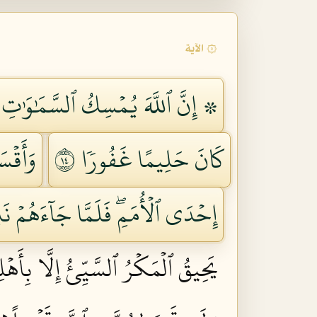
۞ الآية
۞ إِنَّ ٱللَّهَ يُمۡسِكُ ٱلسَّمَٰوَٰتِ وَٱ
كَانَ حَلِيمًا غَفُورٗا ٤١
وَأَقۡس
إِحۡدَى ٱلۡأُمَمِۖ فَلَمَّا جَآءَهُمۡ نَذِي
يَحِيقُ ٱلۡمَكۡرُ ٱلسَّيِّئُ إِلَّا بِأَهۡل