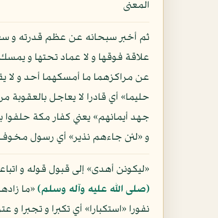
المعنى
ثم أخبر سبحانه عن عظم قدرته و سعة
علاقة فوقها و لا عماد تحتها و يمسك ا
عن مراكزهما ما أمسكهما أحد و لا يقد
حليما» أي قادرا لا يعاجل بالعقوبة م
جهد أيمانهم» يعني كفار مكة حلفوا ب
و «لئن جاءهم نذير» أي رسول مخوف م
«ليكونن أهدى» إلى قبول قوله و اتباع
(صلى الله عليه وآله وسلم)
«ما زادهم
نفورا «استكبارا» أي تكبرا و تجبرا و ع