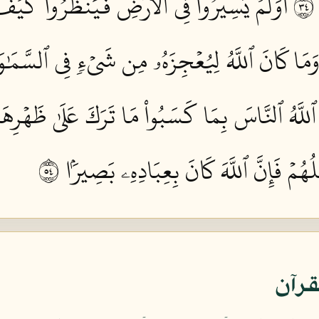
أَوَلَمۡ يَسِيرُواْ فِي ٱلۡأَرۡضِ فَيَنظُرُواْ كَيۡف
َةٗۚ وَمَا كَانَ ٱللَّهُ لِيُعۡجِزَهُۥ مِن شَيۡءٖ فِي ٱلسَّمَٰ
ٱللَّهُ ٱلنَّاسَ بِمَا كَسَبُواْ مَا تَرَكَ عَلَىٰ ظَهۡرِهَ
ُهُمۡ فَإِنَّ ٱللَّهَ كَانَ بِعِبَادِهِۦ بَصِيرَۢا ٤٥
قرآن