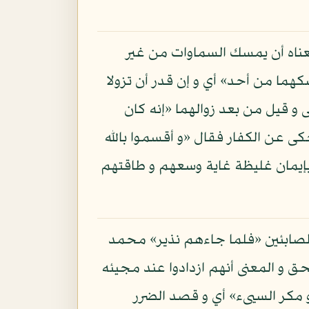
ناه أن يمسك السماوات من غير
سكهما من أحد» أي و إن قدر أن تزولا
و قيل من بعد زوالهما «إنه كان
كى عن الكفار فقال «و أقسموا بالله
إيمان غليظة غاية وسعهم و طاقتهم
 الصابئين «فلما جاءهم نذير» محمد
حق و المعنى أنهم ازدادوا عند مجيئه
ض و مكر السيىء» أي و قصد الضرر