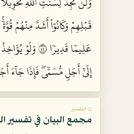
وَلَن تَجِدَ لِسُنَّتِ ٱللَّهِ تَحۡوِيلًا ٤٣
قَبۡلِهِمۡ وَكَانُوٓاْ أَشَدَّ مِنۡهُمۡ قُوّ
عَلِيمٗا قَدِيرٗا ٤٤
وَلَوۡ يُؤَاخِذُ 
إِلَىٰٓ أَجَلٖ مُّسَمّٗىۖ فَإِذَا جَآءَ أَجَل
۞ التفسير
مجمع البيان في تفسير ال