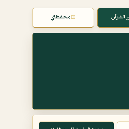
 القرآن
۞
محفظتي