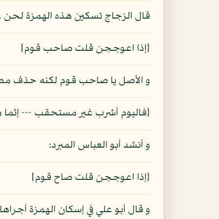
قال الزجاج تسكين هذه الهمزة لحن عند
{إذا اعوججن قلت صاحب قوم}
و الأصل يا صاحب قوم لكنه حذف مضط
{فاليوم أشرب غير مستحقب --- إثما من 
و أنشد أبو العباس المبرد:
{إذا اعوججن قلت صاح قوم}
و قال أبو علي في إسكان الهمزة أجراه