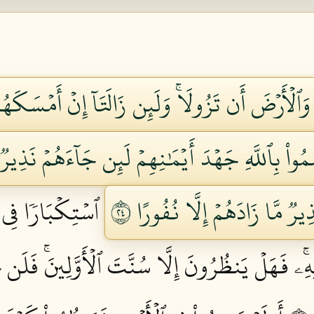
لۡأَرۡضَ أَن تَزُولَاۚ وَلَئِن زَالَتَآ إِنۡ أَمۡسَكَهُمَا
َمُواْ بِٱللَّهِ جَهۡدَ أَيۡمَٰنِهِمۡ لَئِن جَآءَهُمۡ نَذِير
رٞ مَّا زَادَهُمۡ إِلَّا نُفُورًا ٤٢
ٱسۡتِكۡبَارٗا فِي ٱ
ِهِۦۚ فَهَلۡ يَنظُرُونَ إِلَّا سُنَّتَ ٱلۡأَوَّلِينَۚ فَلَن ت