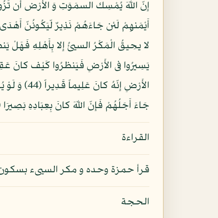
يَسِيرُوا فى الأَرْضِ فَيَنظرُوا كَيْف كانَ عَقِبَة
الأَرْضِ إِنّ
جَاءَ أَجَلُهُمْ فَإِنّ اللّهَ كانَ بِعِبَادِهِ بَصِيرَا (45)
القراءة
قرأ حمزة وحده و مكر السيىء بسكون ا
الحجة