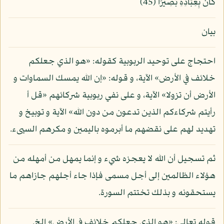
كَانَ بِعِبَادِهِ بَصِيرًا (45)
بيان
احتجاج على توحيد الربوبية كقوله: «هو الذي جعلكم
خلائف في الأرض» الآية، و قوله: «إن الله يمسك السماوات و
الأرض أن تزولا» الآية، و على نفي ربوبية شركائهم «قل أ
رأيتم شركاءكم الذين تدعون من دون الله» الآية و توبيخ و
تهديد لهم على نقضهم ما أبرموه باليمين و مكرهم السيىء.
ثم تسجيل أن الله لا يعجزه شيء و إنما يمهل من أمهله من
هؤلاء الظالمين إلى أجل مسمى فإذا جاء أجلهم جازاهم ما
يستحقونه و بذلك تختتم السورة.
قوله تعالى: «هو الذي جعلكم خلائف في الأرض» إلخ.