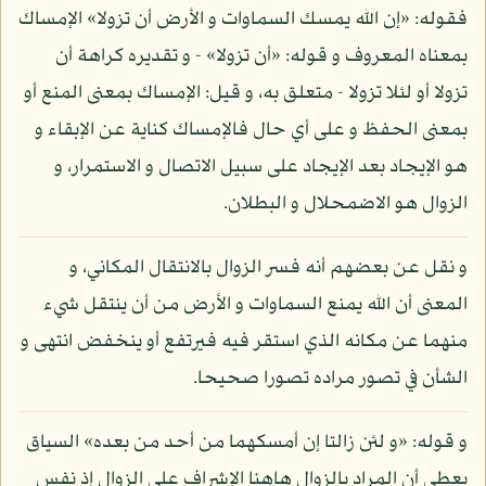
فقوله: «إن الله يمسك السماوات و الأرض أن تزولا» الإمساك
بمعناه المعروف و قوله: «أن تزولا» - و تقديره كراهة أن
تزولا أو لئلا تزولا - متعلق به، و قيل: الإمساك بمعنى المنع أو
بمعنى الحفظ و على أي حال فالإمساك كناية عن الإبقاء و
هو الإيجاد بعد الإيجاد على سبيل الاتصال و الاستمرار، و
الزوال هو الاضمحلال و البطلان.
و نقل عن بعضهم أنه فسر الزوال بالانتقال المكاني، و
المعنى أن الله يمنع السماوات و الأرض من أن ينتقل شيء
منهما عن مكانه الذي استقر فيه فيرتفع أو ينخفض انتهى و
الشأن في تصور مراده تصورا صحيحا.
و قوله: «و لئن زالتا إن أمسكهما من أحد من بعده» السياق
يعطي أن المراد بالزوال هاهنا الإشراف على الزوال إذ نفس