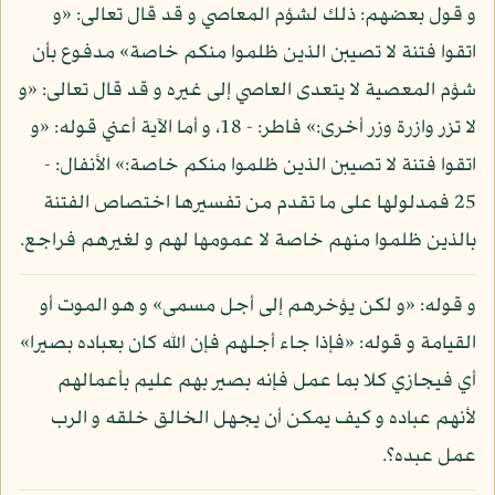
و قول بعضهم: ذلك لشؤم المعاصي و قد قال تعالى: «و
اتقوا فتنة لا تصيبن الذين ظلموا منكم خاصة» مدفوع بأن
شؤم المعصية لا يتعدى العاصي إلى غيره و قد قال تعالى: «و
لا تزر وازرة وزر أخرى:» فاطر: - 18، و أما الآية أعني قوله: «و
اتقوا فتنة لا تصيبن الذين ظلموا منكم خاصة:» الأنفال: -
25 فمدلولها على ما تقدم من تفسيرها اختصاص الفتنة
بالذين ظلموا منهم خاصة لا عمومها لهم و لغيرهم فراجع.
و قوله: «و لكن يؤخرهم إلى أجل مسمى» و هو الموت أو
القيامة و قوله: «فإذا جاء أجلهم فإن الله كان بعباده بصيرا»
أي فيجازي كلا بما عمل فإنه بصير بهم عليم بأعمالهم
لأنهم عباده و كيف يمكن أن يجهل الخالق خلقه و الرب
عمل عبده؟.