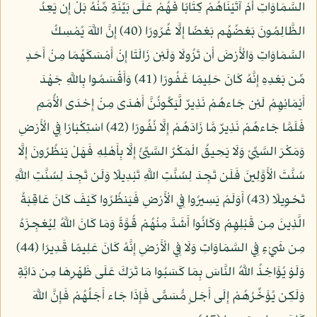
السَّمَاوَاتِ أَمْ آتَيْنَاهُمْ كِتَابًا فَهُمْ عَلَى بَيِّنَةٍ مِّنْهُ بَلْ إِن يَعِدُ
الظَّالِمُونَ بَعْضُهُم بَعْضًا إِلَّا غُرُورًا (40) إِنَّ اللَّهَ يُمْسِكُ
السَّمَاوَاتِ وَالْأَرْضَ أَن تَزُولَا وَلَئِن زَالَتَا إِنْ أَمْسَكَهُمَا مِنْ أَحَدٍ
مِّن بَعْدِهِ إِنَّهُ كَانَ حَلِيمًا غَفُورًا (41) وَأَقْسَمُوا بِاللَّهِ جَهْدَ
أَيْمَانِهِمْ لَئِن جَاءهُمْ نَذِيرٌ لَّيَكُونُنَّ أَهْدَى مِنْ إِحْدَى الْأُمَمِ
فَلَمَّا جَاءهُمْ نَذِيرٌ مَّا زَادَهُمْ إِلَّا نُفُورًا (42) اسْتِكْبَارًا فِي الْأَرْضِ
وَمَكْرَ السَّيِّئِ وَلَا يَحِيقُ الْمَكْرُ السَّيِّئُ إِلَّا بِأَهْلِهِ فَهَلْ يَنظُرُونَ إِلَّا
سُنَّتَ الْأَوَّلِينَ فَلَن تَجِدَ لِسُنَّتِ اللَّهِ تَبْدِيلًا وَلَن تَجِدَ لِسُنَّتِ اللَّهِ
تَحْوِيلًا (43) أَوَلَمْ يَسِيرُوا فِي الْأَرْضِ فَيَنظُرُوا كَيْفَ كَانَ عَاقِبَةُ
الَّذِينَ مِن قَبْلِهِمْ وَكَانُوا أَشَدَّ مِنْهُمْ قُوَّةً وَمَا كَانَ اللَّهُ لِيُعْجِزَهُ
مِن شَيْءٍ فِي السَّمَاوَاتِ وَلَا فِي الْأَرْضِ إِنَّهُ كَانَ عَلِيمًا قَدِيرًا (44)
وَلَوْ يُؤَاخِذُ اللَّهُ النَّاسَ بِمَا كَسَبُوا مَا تَرَكَ عَلَى ظَهْرِهَا مِن دَابَّةٍ
وَلَكِن يُؤَخِّرُهُمْ إِلَى أَجَلٍ مُّسَمًّى فَإِذَا جَاء أَجَلُهُمْ فَإِنَّ اللَّهَ