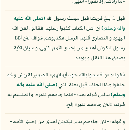
«ما زادهم إلا نفورا» انتهى.
قيل 1: بلغ قريشا قبل مبعث رسول الله
(صلى الله عليه
وآله وسلم)
أن أهل الكتاب كذبوا رسلهم فقالوا: لعن الله
اليهود و النصارى أتتهم الرسل فكذبوهم فوالله لئن أتانا
رسول لنكونن أهدى من إحدى الأمم انتهى، و سياق الآية
يصدق هذا النقل و يؤيده.
فقوله: «و أقسموا بالله جهد أيمانهم» الضمير لقريش و قد
حلفوا هذا الحلف قبل بعثة النبي
(صلى الله عليه وآله
وسلم)
بدليل قوله بعد: «فلما جاءهم نذير»، و المقسم به
قوله: «لئن جاءهم نذير» إلخ.
و قوله: «لئن جاءهم نذير ليكونن أهدى من إحدى الأمم»