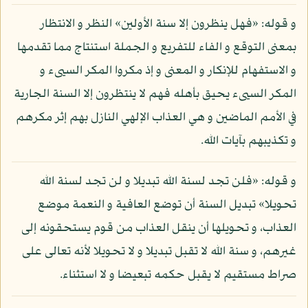
و قوله: «فهل ينظرون إلا سنة الأولين» النظر و الانتظار
بمعنى التوقع و الفاء للتفريع و الجملة استنتاج مما تقدمها
و الاستفهام للإنكار و المعنى و إذ مكروا المكر السيىء و
المكر السيىء يحيق بأهله فهم لا ينتظرون إلا السنة الجارية
في الأمم الماضين و هي العذاب الإلهي النازل بهم إثر مكرهم
و تكذيبهم بآيات الله.
و قوله: «فلن تجد لسنة الله تبديلا و لن تجد لسنة الله
تحويلا» تبديل السنة أن توضع العافية و النعمة موضع
العذاب، و تحويلها أن ينقل العذاب من قوم يستحقونه إلى
غيرهم، و سنة الله لا تقبل تبديلا و لا تحويلا لأنه تعالى على
صراط مستقيم لا يقبل حكمه تبعيضا و لا استثناء.