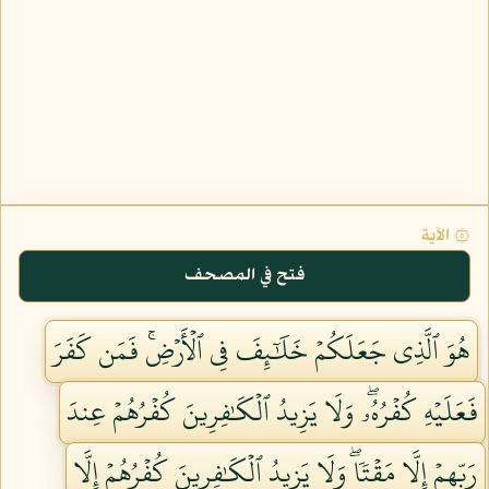
۞ الآية
فتح في المصحف
هُوَ ٱلَّذِي جَعَلَكُمۡ خَلَٰٓئِفَ فِي ٱلۡأَرۡضِۚ فَمَن كَفَرَ
فَعَلَيۡهِ كُفۡرُهُۥۖ وَلَا يَزِيدُ ٱلۡكَٰفِرِينَ كُفۡرُهُمۡ عِندَ
رَبِّهِمۡ إِلَّا مَقۡتٗاۖ وَلَا يَزِيدُ ٱلۡكَٰفِرِينَ كُفۡرُهُمۡ إِلَّا