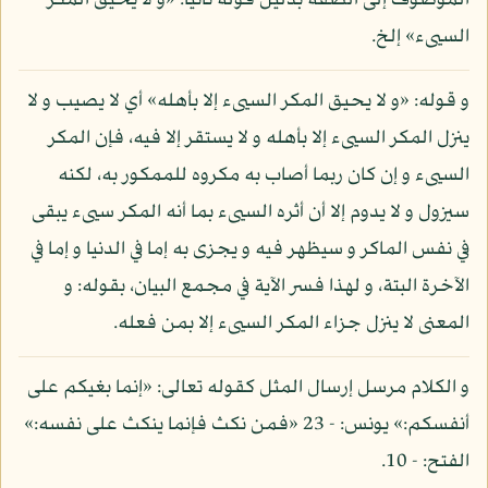
الموصوف إلى الصفة بدليل قوله ثانيا: «و لا يحيق المكر
السيىء» إلخ.
و قوله: «و لا يحيق المكر السيىء إلا بأهله» أي لا يصيب و لا
ينزل المكر السيىء إلا بأهله و لا يستقر إلا فيه، فإن المكر
السيىء و إن كان ربما أصاب به مكروه للممكور به، لكنه
سيزول و لا يدوم إلا أن أثره السيىء بما أنه المكر سيىء يبقى
في نفس الماكر و سيظهر فيه و يجزى به إما في الدنيا و إما في
الآخرة البتة، و لهذا فسر الآية في مجمع البيان، بقوله: و
المعنى لا ينزل جزاء المكر السيىء إلا بمن فعله.
و الكلام مرسل إرسال المثل كقوله تعالى: «إنما بغيكم على
أنفسكم:» يونس: - 23 «فمن نكث فإنما ينكث على نفسه:»
الفتح: - 10.