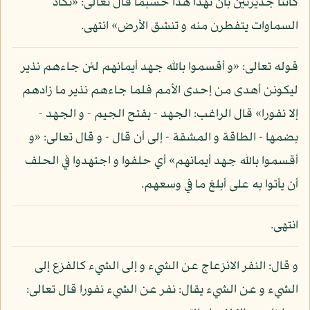
كانتا جديرتين بأن تهدا هدا حسبما قال تعالى: «تكاد
السماوات يتفطرن منه و تنشق الأرض» انتهى.
قوله تعالى: «و أقسموا بالله جهد أيمانهم لئن جاءهم نذير
ليكونن أهدى من إحدى الأمم فلما جاءهم نذير ما زادهم
إلا نفورا» قال الراغب: الجهد - بفتح الجيم - و الجهد -
بضمها - الطاقة و المشقة - إلى أن قال - و قال تعالى: «و
أقسموا بالله جهد أيمانهم» أي حلفوا و اجتهدوا في الحلف
أن يأتوا به على أبلغ ما في وسعهم.
انتهى.
و قال: النفر الانزعاج عن الشيء و إلى الشيء كالفزع إلى
الشيء و عن الشيء يقال: نفر عن الشيء نفورا قال تعالى: