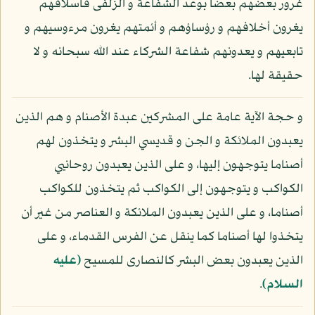
غرور بعضهم بعضا بوعد الشفاعة و الزلفى فأسلافهم
يغرون أخلافهم و رؤساؤهم و أئمتهم يغرون مرءوسيهم و
تابعيهم و يعدونهم شفاعة الشركاء عند الله سبحانه و لا
حقيقة لها.
و حجة الآية عامة على المشركين عبدة الأصنام و هم الذين
يعبدون الملائكة و الجن و قديسي البشر و يتخذون لهم
أصناما يتوجهون إليها، و على الذين يعبدون روحانيي
الكواكب و يتوجهون إلى الكواكب ثم يتخذون للكواكب
أصناما، و على الذين يعبدون الملائكة و العناصر من غير أن
يتخذوا لها أصناما كما ينقل عن الفرس القدماء، و على
الذين يعبدون بعض البشر كالنصارى للمسيح
(عليه
السلام)
.