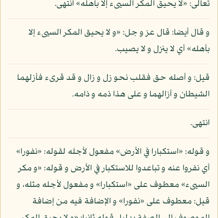
تعالى: «لا يحيق المكر السيىء إلا بأهله» انتهى.
و قال أيضا: قال عز و جل: «و لا يحيق المكر السيىء إلا
بأهله» أي لا ينزل و لا يصيب.
قيل: و أصله حق فقلب نحو زل و زال و قد قرىء فأزلهما
الشيطان و أزالهما و على هذا ذمه و ذامه.
انتهى.
و قوله: «استكبارا في الأرض» مفعول لأجله لقوله: «نفورا»
أي نفروا عنه و تباعدوا للاستكبار في الأرض و قوله: «و مكر
السيىء» معطوف على «استكبارا» و مفعول لأجله مثله، و
قيل: معطوف على «نفورا» و الإضافة فيه من إضافة