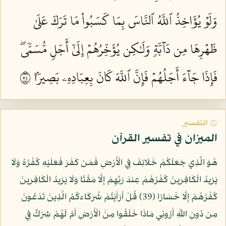
وَلَوۡ يُؤَاخِذُ ٱللَّهُ ٱلنَّاسَ بِمَا كَسَبُواْ مَا تَرَكَ عَلَىٰ
ظَهۡرِهَا مِن دَآبَّةٖ وَلَٰكِن يُؤَخِّرُهُمۡ إِلَىٰٓ أَجَلٖ مُّسَمّٗىۖ
فَإِذَا جَآءَ أَجَلُهُمۡ فَإِنَّ ٱللَّهَ كَانَ بِعِبَادِهِۦ بَصِيرَۢا ٤٥
۞ التفسير
الميزان في تفسير القرآن
هُوَ الَّذِي جَعَلَكُمْ خَلَائِفَ فِي الْأَرْضِ فَمَن كَفَرَ فَعَلَيْهِ كُفْرُهُ وَلَا
يَزِيدُ الْكَافِرِينَ كُفْرُهُمْ عِندَ رَبِّهِمْ إِلَّا مَقْتًا وَلَا يَزِيدُ الْكَافِرِينَ
كُفْرُهُمْ إِلَّا خَسَارًا (39) قُلْ أَرَأَيْتُمْ شُرَكَاءكُمُ الَّذِينَ تَدْعُونَ
مِن دُونِ اللَّهِ أَرُونِي مَاذَا خَلَقُوا مِنَ الْأَرْضِ أَمْ لَهُمْ شِرْكٌ فِي