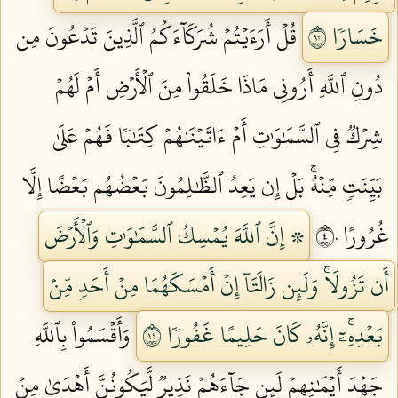
خَسَارٗا ٣٩
قُلۡ أَرَءَيۡتُمۡ شُرَكَآءَكُمُ ٱلَّذِينَ تَدۡعُونَ مِن
دُونِ ٱللَّهِ أَرُونِي مَاذَا خَلَقُواْ مِنَ ٱلۡأَرۡضِ أَمۡ لَهُمۡ
شِرۡكٞ فِي ٱلسَّمَٰوَٰتِ أَمۡ ءَاتَيۡنَٰهُمۡ كِتَٰبٗا فَهُمۡ عَلَىٰ
بَيِّنَتٖ مِّنۡهُۚ بَلۡ إِن يَعِدُ ٱلظَّٰلِمُونَ بَعۡضُهُم بَعۡضًا إِلَّا
غُرُورًا ٤٠
۞ إِنَّ ٱللَّهَ يُمۡسِكُ ٱلسَّمَٰوَٰتِ وَٱلۡأَرۡضَ
أَن تَزُولَاۚ وَلَئِن زَالَتَآ إِنۡ أَمۡسَكَهُمَا مِنۡ أَحَدٖ مِّنۢ
بَعۡدِهِۦٓۚ إِنَّهُۥ كَانَ حَلِيمًا غَفُورٗا ٤١
وَأَقۡسَمُواْ بِٱللَّهِ
جَهۡدَ أَيۡمَٰنِهِمۡ لَئِن جَآءَهُمۡ نَذِيرٞ لَّيَكُونُنَّ أَهۡدَىٰ مِنۡ