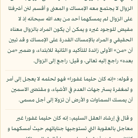
الزوال لا يجتمع معه الإمساك و المعنى و أقسم لئن أشرفتا
على الزوال لم يمسكهما أحد من بعد الله سبحانه إذ لا
مفيض للوجود غيره و يمكن أن يكون المراد بالزوال معناه
الحقيقي و المراد بالإمساك القدرة على الإمساك و قد تبين
أن «من» الأولى زائدة للتأكيد و الثانية للابتداء، و ضمير «من
بعده» راجع إليه تعالى، و قيل: راجع إلى الزوال.
و قوله: «إنه كان حليما غفورا» فهو لحلمه لا يعجل إلى أمر
و لمغفرة يستر جهات العدم في الأشياء، و مقتضى الاسمين
أن يمسك السماوات و الأرض أن تزولا إلى أجل مسمى.
و قال في إرشاد العقل السليم،: إنه كان حليما غفورا غير
معاجل بالعقوبة التي تستوجبها جناياتهم حيث أمسكهما و