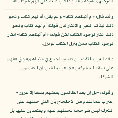
لشركائهم شركة معنا و ذلك بدلالته على أنهم شركاء لله.
و قد قال: «أم آتيناهم كتابا» و لم يقل: أم لهم كتاب و نحو
ذلك ليتأكد النفي و الإنكار فإن قولنا: أم لهم كتاب و نحو
ذلك إنكار لوجود الكتاب لكن قوله: «أم آتيناهم كتابا» إنكار
لوجود الكتاب ممن ينزل الكتاب لو نزل.
و قد تبين بما تقدم أن ضمير الجمع في «آتيناهم» و في «فهم
على بينة» للمشركين فلا يعبأ بما قيل: إن الضميرين
للشركاء.
و قوله: «بل إن يعد الظالمون بعضهم بعضا إلا غرورا»
إضراب عما تقدم من الاحتجاج بأن الذي حملهم على
الشرك ليس هو حجة تحملهم عليه و يعتمدون عليها بل