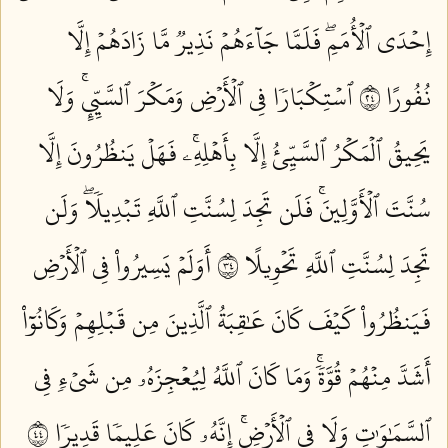
إِحۡدَى ٱلۡأُمَمِۖ فَلَمَّا جَآءَهُمۡ نَذِيرٞ مَّا زَادَهُمۡ إِلَّا
نُفُورًا ٤٢
ٱسۡتِكۡبَارٗا فِي ٱلۡأَرۡضِ وَمَكۡرَ ٱلسَّيِّيِٕۚ وَلَا
يَحِيقُ ٱلۡمَكۡرُ ٱلسَّيِّئُ إِلَّا بِأَهۡلِهِۦۚ فَهَلۡ يَنظُرُونَ إِلَّا
سُنَّتَ ٱلۡأَوَّلِينَۚ فَلَن تَجِدَ لِسُنَّتِ ٱللَّهِ تَبۡدِيلٗاۖ وَلَن
تَجِدَ لِسُنَّتِ ٱللَّهِ تَحۡوِيلًا ٤٣
أَوَلَمۡ يَسِيرُواْ فِي ٱلۡأَرۡضِ
فَيَنظُرُواْ كَيۡفَ كَانَ عَٰقِبَةُ ٱلَّذِينَ مِن قَبۡلِهِمۡ وَكَانُوٓاْ
أَشَدَّ مِنۡهُمۡ قُوَّةٗۚ وَمَا كَانَ ٱللَّهُ لِيُعۡجِزَهُۥ مِن شَيۡءٖ فِي
ٱلسَّمَٰوَٰتِ وَلَا فِي ٱلۡأَرۡضِۚ إِنَّهُۥ كَانَ عَلِيمٗا قَدِيرٗا ٤٤