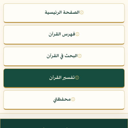
۞
الصفحة الرئيسية
۞
فهرس القرآن
۞
البحث في القرآن
۞
تفسير القرآن
۞
محفظتي