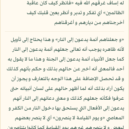
له إساف غرقهم الله فيه «فانظر كيف كان عاقبة
الظالمين» أي تفكر و تدبر و أنظر بعين قلبك كيف
أخرجناهم من ديارهم و أغرقناهم
«و جعلناهم أئمة يدعون إلى النار» و هذا يحتاج إلى تأويل
لأنه ظاهره يوجب أنه تعالى جعلهم أئمة يدعون إلى النار
كما جعل الأنبياء أئمة يدعون إلى الجنة و هذا ما لا يقول به
أحد فالمعنى أنه أخبر عن حالهم بذلك و حكم بأنهم كذلك
و قد تحصل الإضافة على هذا الوجه بالتعارف و يجوز أن
يكون أراد بذلك أنه لما أظهر حالهم على لسان أنبيائه حتى
عرفوا فكأنه جعلهم كذلك و معنى دعائهم إلى النار أنهم
يدعون إلى الأفعال التي يستحق بها دخول النار من الكفر و
المعاصي «و يوم القيامة لا ينصرون» أي لا ينصر بعضهم
لبعض و لا ينصرهم غيرهم يوم القيامة كما كانوا يتناصرون