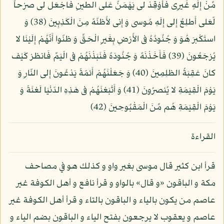
مِّنْ إِلَهٍ غَيرِى فَأَوْقِدْ لى يَهَمَنُ عَلى الطينِ فَاجْعَل لى صرْحاً
لّعَلى أَطلِعُ إِلى إِلَهِ مُوسى وَ إِنى لأَظنّهُ مِنَ الْكَذِبِينَ (38) وَ
استَكْبرَ هُوَ وَ جُنُودُهُ فى الأَرْضِ بِغَيرِ الْحَقِّ وَ ظنّوا أَنّهُمْ إِلَيْنَا لا
يُرْجَعُونَ (39) فَأَخَذْنَهُ وَ جُنُودَهُ فَنَبَذْنَهُمْ فى الْيَمِّ فَانظرْ كَيْف
كانَ عَقِبَةُ الظلِمِينَ (40) وَ جَعَلْنَهُمْ أَئمّةً يَدْعُونَ إِلى النّارِ وَ
يَوْمَ الْقِيَمَةِ لا يُنصرُونَ (41) وَ أَتْبَعْنَهُمْ فى هَذِهِ الدّنْيَا لَعْنَةً وَ
يَوْمَ الْقِيَمَةِ هُم مِّنَ الْمَقْبُوحِينَ (42)
القراءة
قرأ ابن كثير قال موسى بغير واو و كذلك هو في مصاحف
مكة و الباقون «و قال» بالواو و قرأ نافع و أهل الكوفة غير
عاصم من يكون بالياء و الباقون بالتاء و قرأ أهل الكوفة غير
عاصم و يعقوب لا يرجعون بفتح الياء و الباقون بضم الياء و