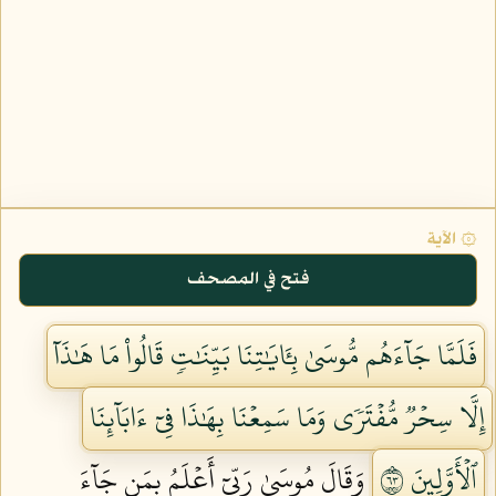
۞ الآية
فتح في المصحف
فَلَمَّا جَآءَهُم مُّوسَىٰ بِـَٔايَٰتِنَا بَيِّنَٰتٖ قَالُواْ مَا هَٰذَآ
إِلَّا سِحۡرٞ مُّفۡتَرٗى وَمَا سَمِعۡنَا بِهَٰذَا فِيٓ ءَابَآئِنَا
ٱلۡأَوَّلِينَ ٣٦
وَقَالَ مُوسَىٰ رَبِّيٓ أَعۡلَمُ بِمَن جَآءَ