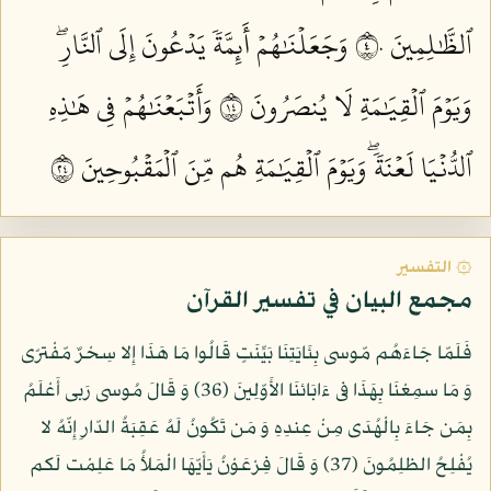
ٱلظَّٰلِمِينَ ٤٠
وَجَعَلۡنَٰهُمۡ أَئِمَّةٗ يَدۡعُونَ إِلَى ٱلنَّارِۖ
وَيَوۡمَ ٱلۡقِيَٰمَةِ لَا يُنصَرُونَ ٤١
وَأَتۡبَعۡنَٰهُمۡ فِي هَٰذِهِ
ٱلدُّنۡيَا لَعۡنَةٗۖ وَيَوۡمَ ٱلۡقِيَٰمَةِ هُم مِّنَ ٱلۡمَقۡبُوحِينَ ٤٢
۞ التفسير
مجمع البيان في تفسير القرآن
فَلَمّا جَاءَهُم مّوسى بِئَايَتِنَا بَيِّنَتٍ قَالُوا مَا هَذَا إِلا سِحْرٌ مّفْترًى
وَ مَا سمِعْنَا بِهَذَا فى ءَابَائنَا الأَوّلِينَ (36) وَ قَالَ مُوسى رَبى أَعْلَمُ
بِمَن جَاءَ بِالْهُدَى مِنْ عِندِهِ وَ مَن تَكُونُ لَهُ عَقِبَةُ الدّارِ إِنّهُ لا
يُفْلِحُ الظلِمُونَ (37) وَ قَالَ فِرْعَوْنُ يَأَيّهَا الْمَلأُ مَا عَلِمْت لَكم