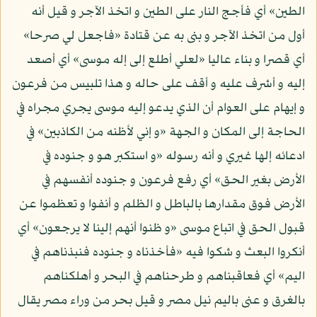
الطين» أي فأجج النار على الطين و اتخذ الآجر و قيل أنه
أول من اتخذ الآجر و بنى به عن قتادة «فاجعل لي صرحا»
أي قصرا و بناء عاليا «لعلي أطلع إلى إله موسى» أي أصعد
إليه و أشرف عليه و أقف على حاله و هذا تلبيس من فرعون
و إيهام على العوام أن الذي يدعو إليه موسى يجري مجراه في
الحاجة إلى المكان و الجهة «و إني لأظنه من الكاذبين» في
ادعائه إلها غيري و أنه رسوله «و استكبر هو و جنوده في
الأرض بغير الحق» أي رفع فرعون و جنوده أنفسهم في
الأرض فوق مقدارها بالباطل و الظلم و أنفوا و تعظموا عن
قبول الحق في اتباع موسى «و ظنوا أنهم إلينا لا يرجعون» أي
أنكروا البعث و شكوا فيه «فأخذناه و جنوده فنبذناهم في
اليم» أي فعاقبناهم و طرحناهم في البحر و أهلكناهم
بالغرق و عنى باليم نيل مصر و قيل بحر من وراء مصر يقال