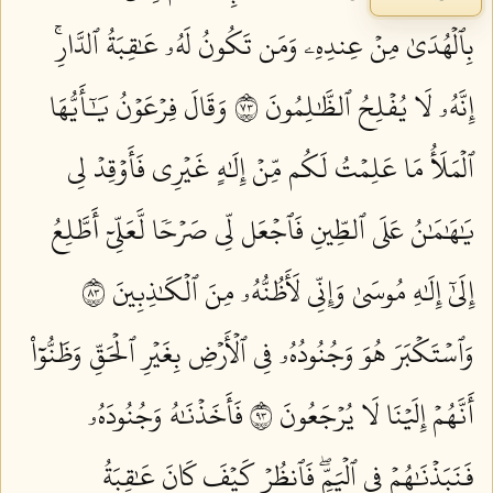
بِٱلۡهُدَىٰ مِنۡ عِندِهِۦ وَمَن تَكُونُ لَهُۥ عَٰقِبَةُ ٱلدَّارِۚ
إِنَّهُۥ لَا يُفۡلِحُ ٱلظَّٰلِمُونَ ٣٧
وَقَالَ فِرۡعَوۡنُ يَٰٓأَيُّهَا
ٱلۡمَلَأُ مَا عَلِمۡتُ لَكُم مِّنۡ إِلَٰهٍ غَيۡرِي فَأَوۡقِدۡ لِي
يَٰهَٰمَٰنُ عَلَى ٱلطِّينِ فَٱجۡعَل لِّي صَرۡحٗا لَّعَلِّيٓ أَطَّلِعُ
إِلَىٰٓ إِلَٰهِ مُوسَىٰ وَإِنِّي لَأَظُنُّهُۥ مِنَ ٱلۡكَٰذِبِينَ ٣٨
وَٱسۡتَكۡبَرَ هُوَ وَجُنُودُهُۥ فِي ٱلۡأَرۡضِ بِغَيۡرِ ٱلۡحَقِّ وَظَنُّوٓاْ
أَنَّهُمۡ إِلَيۡنَا لَا يُرۡجَعُونَ ٣٩
فَأَخَذۡنَٰهُ وَجُنُودَهُۥ
فَنَبَذۡنَٰهُمۡ فِي ٱلۡيَمِّۖ فَٱنظُرۡ كَيۡفَ كَانَ عَٰقِبَةُ