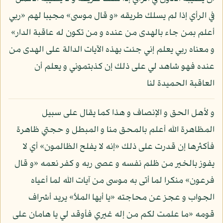
في الرأي إذا لم يسلك طريقه «و قال موسى» مجيبا لهم «ربي
أعلم بمن جاء بالهدى من عنده و من تكون له عاقبة الدار»
و معناه ربي يعلم إني جئت بهذه الآيات الدالة على الهدى من
عنده فهو شاهد لي على ذلك إن كذبتموني و يعلم أن
العاقبة الحميدة لنا
و لأهل الحق و الإنصاف و هذا كما يقال على سبيل
المظاهرة الله أعلم بالمحق منا و المبطل و حجتي ظاهرة
فأكثرها إن قدرت على ذلك «إنه لا يفلح الظالمون» أي لا
يفوز بالخير من ظلم نفسه و عصى ربه و كفر نعمه «و قال
فرعون» منكرا لما أتى به موسى من آيات الله لما أعياه
الجواب و عجز عن محاجته «يا أيها الملأ» يريد أشراف
قومه «ما علمت لكم من إله غيري فأوقد لي يا هامان على