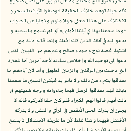
سحر مفترى» أي مختلق مفتعل لم يبن على أصل صحيح
لأنه حيلة توهم خلاف الحقيقة فوصفوا الآيات بالسحر و
الاختلاف على هذا المعنى جهلا منهم و ذهابا عن الصواب
«و ما سمعنا بهذا في آبائنا الأولين» أي لم نسمع ما يدعيه و
يدعو إليه في آبائنا الذين كانوا قبلنا و إنما قالوا ذلك مع
اشتهار قصة نوح و هود و صالح و غيرهم من النبيين الذين
دعوا إلى توحيد الله و إخلاص عبادته لأحد أمرين أما للفترة
التي دخلت بين الوقتين و الزمان الطويل و أما لأن آباءهم ما
صدقوا بشيء من ذلك و لا دانوا به فيكون المعنى ما سمعنا
بآبائنا أنهم صدقوا الرسل فيما جاءوا به و وجه شبهتهم في
ذلك أنهم قالوا إنهم الكبراء فلو كان حقا لأدركوه فإنه لا
يجوز أن يدرك الحق الأنقص في الرأي و العقل و لا يدركه
الأفضل فيهما و هذا غلط لأن ما طريقه الاستدلال لا يمتنع
أن يصيبه الأدون في الرأي إذا سلك طريقه و لا يصيبه الأكمل