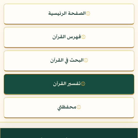
۞
الصفحة الرئيسية
۞
فهرس القرآن
۞
البحث في القرآن
۞
تفسير القرآن
۞
محفظتي