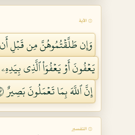
۞ الآية
وَإِن طَلَّقۡتُمُوهُنَّ مِن قَبۡلِ أَن 
يَعۡفُونَ أَوۡ يَعۡفُوَاْ ٱلَّذِي بِيَدِهِۦ 
إِنَّ ٱللَّهَ بِمَا تَعۡمَلُونَ بَصِيرٌ ٢٣٧
۞ التفسير