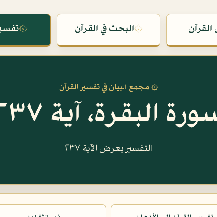
القرآن
۞
البحث في القرآن
۞
تفسير
۞ مجمع البيان في تفسير القرآن
ورة البقرة، آية ٢٣٧
التفسير يعرض الآية ٢٣٧