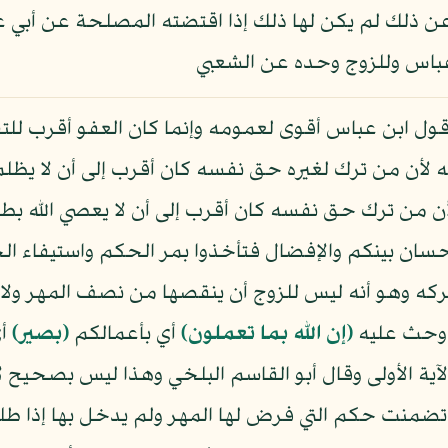
 ذلك لم يكن لها ذلك إذا اقتضته المصلحة عن أبي عب
عباس وللزوج وحده عن الشعبي
قول ابن عباس أقوى لعمومه وإنما كان العفو أقرب لل
لأن من ترك لغيره حق نفسه كان أقرب إلى أن لا يظلم غ
لأن من ترك حق نفسه كان أقرب إلى أن لا يعصي الله ب
إحسان بينكم والإفضال فتأخذوا بمر الحكم واستيفاء ال
تركه وهو أنه ليس للزوج أن ينقصها من نصف المهر ولا لل
 وحث عليه
﴿إن الله بما تعملون﴾
أي بأعمالكم
﴿بصير﴾
أي
الآية الأولى وقال أبو القاسم البلخي وهذا ليس بصحي
ه تضمنت حكم التي فرض لها المهر ولم يدخل بها إذا طل