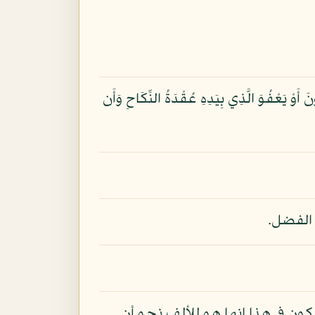
وْ يَعْفُوَ الَّذِي بِيَدِهِ عُقْدَةُ النِّكَاحِ وَأَن
 الفضل.
ون في هذا إنما هو للألف نحو أن