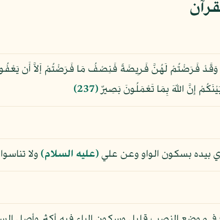
قرآن
َدْ فَرَضْتُمْ لَهُنَّ فَرِيضَةً فَنِصْفُ مَا فَرَضْتُمْ إَلاَّ أَن يَعْفُونَ أَ
يْنَكُمْ إِنَّ اللّهَ بِمَا تَعْمَلُونَ بَصِيرٌ
﴿237﴾
ي بيده بسكون الواو وعن علي
(عليه السلام)
ولا تناسوا
في موضع النصب قليل وسكون الياء فيه أكثر وأصل السك