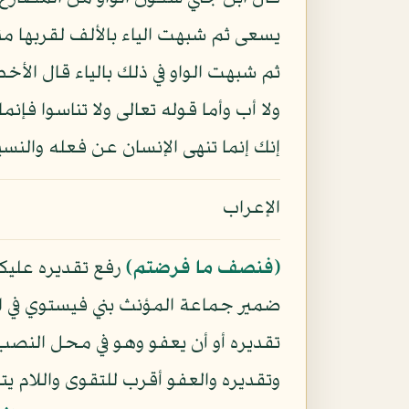
يسعى ثم شبهت الياء بالألف لقربها منه
ثم شبهت الواو في ذلك بالياء قال الأخ
ولا أب وأما قوله تعالى ولا تناسوا ف
إنك إنما تنهى الإنسان عن فعله والنس
الإعراب
﴿فنصف ما فرضتم﴾
رفع تقديره علي
ضمير جماعة المؤنث بني فيستوي في ا
تقديره أو أن يعفو وهو في محل النص
وتقديره والعفو أقرب للتقوى واللام يتع