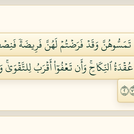
تَمَسُّوهُنَّ وَقَدۡ فَرَضۡتُمۡ لَهُنَّ فَرِيضَةٗ فَنِصۡف
عُقۡدَةُ ٱلنِّكَاحِۚ وَأَن تَعۡفُوٓاْ أَقۡرَبُ لِلتَّقۡوَىٰۚ 