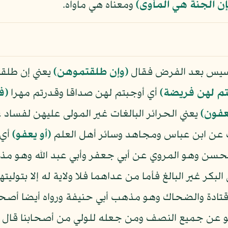
ن الجنة هي المأوى﴾
ومعناه هي ماواه.
مسيس بعد الفرض فقال
﴿وإن طلقتموهن﴾
يعني إن طلقت
م لهن فريضة﴾
أي أوجبتم لهن صداقا وقدرتم مهرا
﴿ف
يعفون﴾
يعني الحرائر البالغات غير المولى عليهن لفسا
ك عن ابن عباس ومجاهد وسائر أهل العلم
﴿أو يعفو﴾
أي 
سن وهو المروي عن أبي جعفر وأبي عبد الله وهو مذه
لبكر غير البالغ فأما من عداهما فلا ولاية له إلا بتوليت
تادة والضحاك وهو مذهب أبي حنيفة ورواه أيضا أصحاب
و عن جميع النصف ومن جعله للولي من أصحابنا قال 