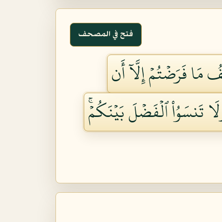
فتح في المصحف
ُ مَا فَرَضۡتُمۡ إِلَّآ أَن
وَلَا تَنسَوُاْ ٱلۡفَضۡلَ بَيۡنَكُمۡۚ