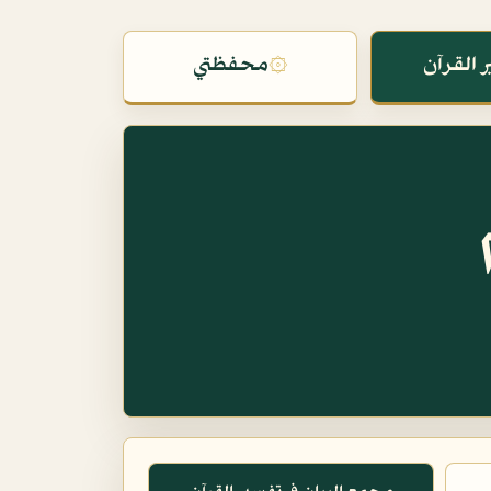
 القرآن
۞
محفظتي