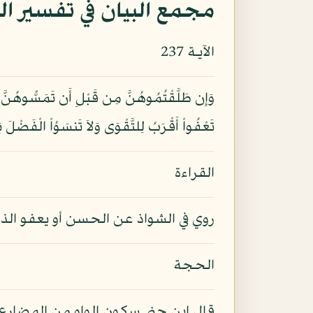
مجمع البيان في تفسير ال
الآيـة 237
وَإِن طَلَّقْتُمُوهُنَّ مِن قَبْلِ أَن تَمَسُّوهُنَّ وَق
تَعْفُواْ أَقْرَبُ لِلتَّقْوَى وَلاَ تَنسَوُاْ الْفَضْلَ بَ
القراءة
روي في الشواذ عن الحسن أو يعفو الذ
الحجة
قال ابن جني سكون الواو من المضارع 