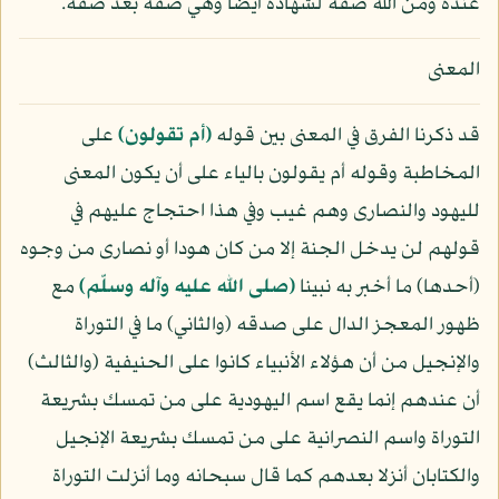
عنده ومن الله صفة لشهادة أيضا وهي صفة بعد صفة.
المعنى
قد ذكرنا الفرق في المعنى بين قوله
﴿أم تقولون﴾
على
المخاطبة وقوله أم يقولون بالياء على أن يكون المعنى
لليهود والنصارى وهم غيب وفي هذا احتجاج عليهم في
قولهم لن يدخل الجنة إلا من كان هودا أو نصارى من وجوه
(أحدها) ما أخبر به نبينا
(صلى الله عليه وآله وسلّم)
مع
ظهور المعجز الدال على صدقه (والثاني) ما في التوراة
والإنجيل من أن هؤلاء الأنبياء كانوا على الحنيفية (والثالث)
أن عندهم إنما يقع اسم اليهودية على من تمسك بشريعة
التوراة واسم النصرانية على من تمسك بشريعة الإنجيل
والكتابان أنزلا بعدهم كما قال سبحانه وما أنزلت التوراة