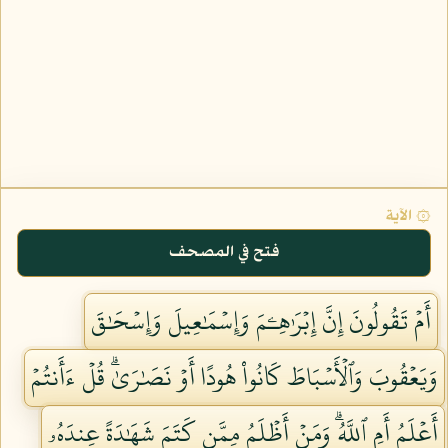
۞ الآية
فتح في المصحف
أَمۡ تَقُولُونَ إِنَّ إِبۡرَٰهِـۧمَ وَإِسۡمَٰعِيلَ وَإِسۡحَٰقَ
وَيَعۡقُوبَ وَٱلۡأَسۡبَاطَ كَانُواْ هُودًا أَوۡ نَصَٰرَىٰۗ قُلۡ ءَأَنتُمۡ
أَعۡلَمُ أَمِ ٱللَّهُۗ وَمَنۡ أَظۡلَمُ مِمَّن كَتَمَ شَهَٰدَةً عِندَهُۥ