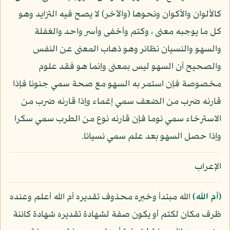
كالألوان والأكوان ونحوها (والآخر) لا يصح فيه التزايد وهو
كل ما يوجبه معنى ، وكتم وأخفى وأسر واحد والغفلة
والسهو والنسيان نظائر وهو ذهاب المعنى عن النفس
والصحيح أن السهو ليس بمعنى وإنما هو فقد علوم
مخصوصة فإن استمر به السهو مع صحة سمي جنونا فإذا
قارنه ضرب من الضعف سمي إغماء وإذا قارنه ضرب من
الاسترخاء سمي نوما فإن قارنه نوع من الطرب سمي سكرا
وإذا حصل السهو بعد علم سمي نسيانا.
الإعراب
﴿أم الله﴾
الله مبتدأ وخبره محذوف تقديره أم الله أعلم وعنده
ظرف مكان لكتم أو يكون صفة لشهادة تقديره شهادة كائنة