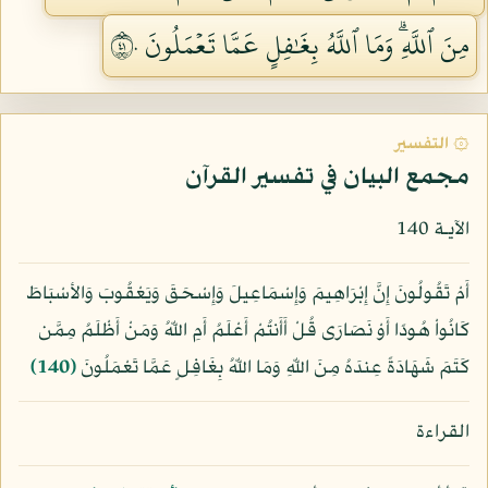
مِنَ ٱللَّهِۗ وَمَا ٱللَّهُ بِغَٰفِلٍ عَمَّا تَعۡمَلُونَ ١٤٠
۞ التفسير
مجمع البيان في تفسير القرآن
الآيـة 140
أَمْ تَقُولُونَ إِنَّ إِبْرَاهِيمَ وَإِسْمَاعِيلَ وَإِسْحَقَ وَيَعْقُوبَ وَالأسْبَاطَ
كَانُواْ هُودًا أَوْ نَصَارَى قُلْ أَأَنتُمْ أَعْلَمُ أَمِ اللّهُ وَمَنْ أَظْلَمُ مِمَّن
كَتَمَ شَهَادَةً عِندَهُ مِنَ اللّهِ وَمَا اللّهُ بِغَافِلٍ عَمَّا تَعْمَلُونَ
﴿140﴾
القراءة