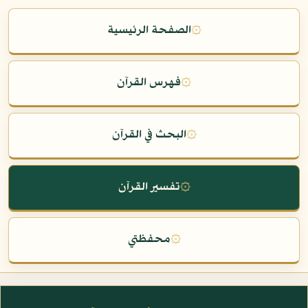
۞
الصفحة الرئيسية
۞
فهرس القرآن
۞
البحث في القرآن
۞
تفسير القرآن
۞
محفظتي