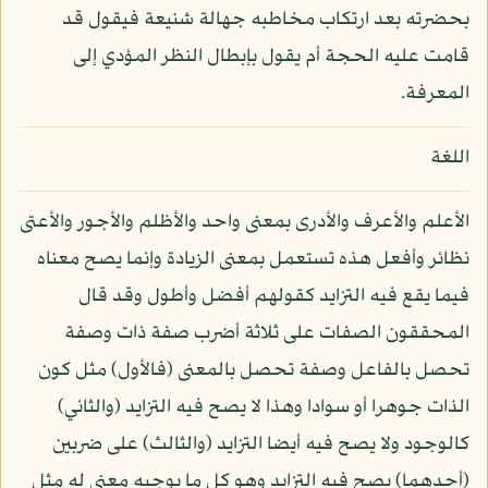
بحضرته بعد ارتكاب مخاطبه جهالة شنيعة فيقول قد
قامت عليه الحجة أم يقول بإبطال النظر المؤدي إلى
المعرفة.
اللغة
الأعلم والأعرف والأدرى بمعنى واحد والأظلم والأجور والأعتى
نظائر وأفعل هذه تستعمل بمعنى الزيادة وإنما يصح معناه
فيما يقع فيه التزايد كقولهم أفضل وأطول وقد قال
المحققون الصفات على ثلاثة أضرب صفة ذات وصفة
تحصل بالفاعل وصفة تحصل بالمعنى (فالأول) مثل كون
الذات جوهرا أو سوادا وهذا لا يصح فيه التزايد (والثاني)
كالوجود ولا يصح فيه أيضا التزايد (والثالث) على ضربين
(أحدهما) يصح فيه التزايد وهو كل ما يوجبه معنى له مثل