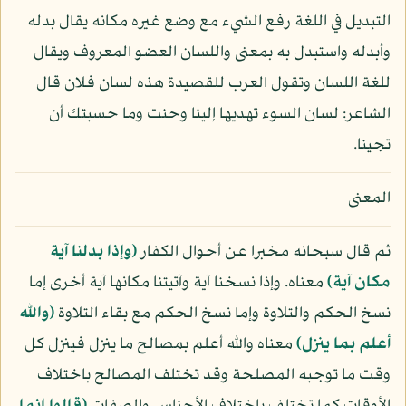
التبديل في اللغة رفع الشيء مع وضع غيره مكانه يقال بدله
وأبدله واستبدل به بمعنى واللسان العضو المعروف ويقال
للغة اللسان وتقول العرب للقصيدة هذه لسان فلان قال
الشاعر: لسان السوء تهديها إلينا وحنت وما حسبتك أن
تجينا.
المعنى
ثم قال سبحانه مخبرا عن أحوال الكفار
﴿وإذا بدلنا آية
مكان آية﴾
معناه. وإذا نسخنا آية وآتيتنا مكانها آية أخرى إما
نسخ الحكم والتلاوة وإما نسخ الحكم مع بقاء التلاوة
﴿والله
أعلم بما ينزل﴾
معناه والله أعلم بمصالح ما ينزل فينزل كل
وقت ما توجبه المصلحة وقد تختلف المصالح باختلاف