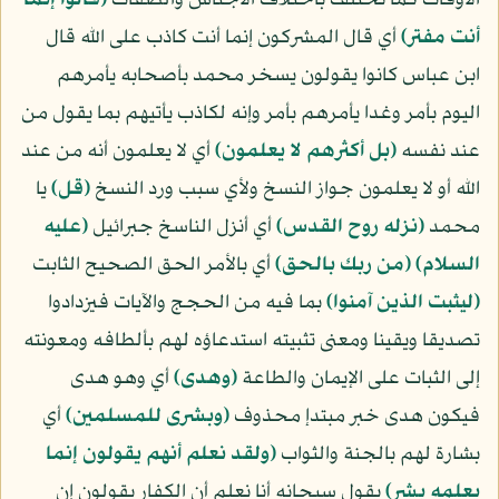
الأوقات كما تختلف باختلاف الأجناس والصفات
﴿قالوا إنما
أنت مفتر﴾
أي قال المشركون إنما أنت كاذب على الله قال
ابن عباس كانوا يقولون يسخر محمد بأصحابه يأمرهم
اليوم بأمر وغدا يأمرهم بأمر وإنه لكاذب يأتيهم بما يقول من
عند نفسه
﴿بل أكثرهم لا يعلمون﴾
أي لا يعلمون أنه من عند
الله أو لا يعلمون جواز النسخ ولأي سبب ورد النسخ
﴿قل﴾
يا
محمد
﴿نزله روح القدس﴾
أي أنزل الناسخ جبرائيل
(عليه
السلام)
﴿من ربك بالحق﴾
أي بالأمر الحق الصحيح الثابت
﴿ليثبت الذين آمنوا﴾
بما فيه من الحجج والآيات فيزدادوا
تصديقا ويقينا ومعنى تثبيته استدعاؤه لهم بألطافه ومعونته
إلى الثبات على الإيمان والطاعة
﴿وهدى﴾
أي وهو هدى
فيكون هدى خبر مبتدإ محذوف
﴿وبشرى للمسلمين﴾
أي
بشارة لهم بالجنة والثواب
﴿ولقد نعلم أنهم يقولون إنما
يعلمه بشر﴾
يقول سبحانه أنا نعلم أن الكفار يقولون إن