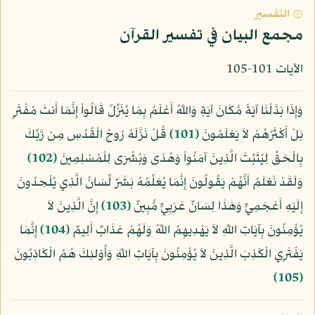
۞ التفسير
مجمع البيان في تفسير القرآن
الآيات 101-105
وَإِذَا بَدَّلْنَا آيَةً مَّكَانَ آيَةٍ وَاللّهُ أَعْلَمُ بِمَا يُنَزِّلُ قَالُواْ إِنَّمَا أَنتَ مُفْتَرٍ
بَلْ أَكْثَرُهُمْ لاَ يَعْلَمُونَ
﴿101﴾
قُلْ نَزَّلَهُ رُوحُ الْقُدُسِ مِن رَّبِّكَ
بِالْحَقِّ لِيُثَبِّتَ الَّذِينَ آمَنُواْ وَهُدًى وَبُشْرَى لِلْمُسْلِمِينَ
﴿102﴾
وَلَقَدْ نَعْلَمُ أَنَّهُمْ يَقُولُونَ إِنَّمَا يُعَلِّمُهُ بَشَرٌ لِّسَانُ الَّذِي يُلْحِدُونَ
إِلَيْهِ أَعْجَمِيٌّ وَهَذَا لِسَانٌ عَرَبِيٌّ مُّبِينٌ
﴿103﴾
إِنَّ الَّذِينَ لاَ
يُؤْمِنُونَ بِآيَاتِ اللّهِ لاَ يَهْدِيهِمُ اللّهُ وَلَهُمْ عَذَابٌ أَلِيمٌ
﴿104﴾
إِنَّمَا
يَفْتَرِي الْكَذِبَ الَّذِينَ لاَ يُؤْمِنُونَ بِآيَاتِ اللّهِ وَأُوْلئِكَ هُمُ الْكَاذِبُونَ
﴿105﴾