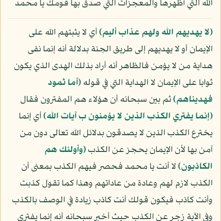
الله التي أظهرها والمعجزات التي صدق بها قومك يا محمد
﴿لا يهديهم الله ولهم عذاب أليم﴾
أي لا يثبتهم الله على
الإيمان أو لا يهديهم إلى طريق الجنة بدلالة أنه إنما نفى
هداية من لا يؤمن فالظاهر أنه أراد بذلك الهدى الذي يكون
ثوابا على الإيمان لا الهداية التي في قوله
﴿أما ثمود
فهديناهم﴾
ثم بين سبحانه أن هؤلاء هم المفترون فقال
﴿إنما يفتري الكذب الذين لا يؤمنون ب آيات الله﴾
أي إنما
يخترع الكذب الذين لا يصدقون بدلائل الله تعالى دون من
آمن بها لأن الإيمان يحجز عن الكذب
﴿وأولئك هم
الكاذبون﴾
لا أنت يا محمد فحصر فيهم الكذب بمعنى أن
الكذب لازم لهم وعادة من عاداتهم وهذا كما تقول كذبت
وأنت كاذب فيكون قولك أنت كاذب زيادة في الوصف بالكذب
وفي الآية زجر عن الكذب حيث أخبر سبحانه أنه إنما يفتري