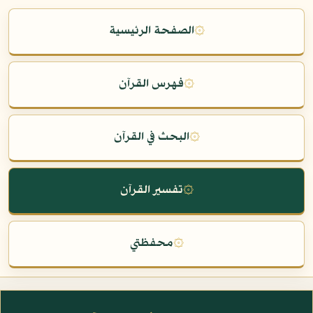
۞
الصفحة الرئيسية
۞
فهرس القرآن
۞
البحث في القرآن
۞
تفسير القرآن
۞
محفظتي