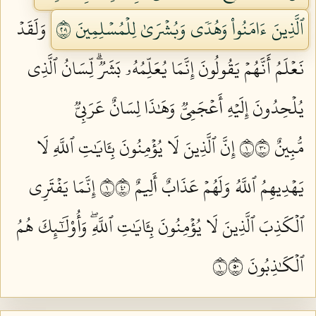
ٱلَّذِينَ ءَامَنُواْ وَهُدٗى وَبُشۡرَىٰ لِلۡمُسۡلِمِينَ ١٠٢
وَلَقَدۡ
نَعۡلَمُ أَنَّهُمۡ يَقُولُونَ إِنَّمَا يُعَلِّمُهُۥ بَشَرٞۗ لِّسَانُ ٱلَّذِي
يُلۡحِدُونَ إِلَيۡهِ أَعۡجَمِيّٞ وَهَٰذَا لِسَانٌ عَرَبِيّٞ
مُّبِينٌ ١٠٣
إِنَّ ٱلَّذِينَ لَا يُؤۡمِنُونَ بِـَٔايَٰتِ ٱللَّهِ لَا
يَهۡدِيهِمُ ٱللَّهُ وَلَهُمۡ عَذَابٌ أَلِيمٌ ١٠٤
إِنَّمَا يَفۡتَرِي
ٱلۡكَذِبَ ٱلَّذِينَ لَا يُؤۡمِنُونَ بِـَٔايَٰتِ ٱللَّهِۖ وَأُوْلَٰٓئِكَ هُمُ
ٱلۡكَٰذِبُونَ ١٠٥