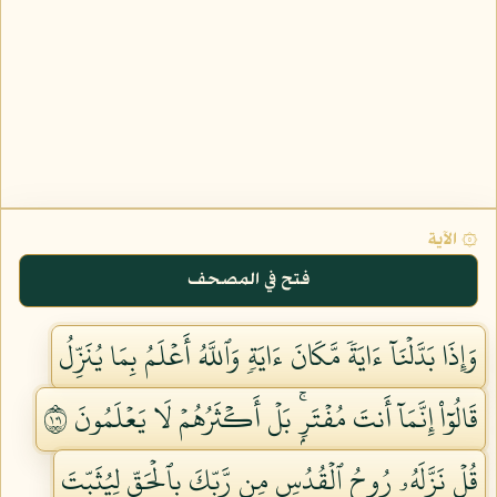
۞ الآية
فتح في المصحف
وَإِذَا بَدَّلۡنَآ ءَايَةٗ مَّكَانَ ءَايَةٖ وَٱللَّهُ أَعۡلَمُ بِمَا يُنَزِّلُ
قَالُوٓاْ إِنَّمَآ أَنتَ مُفۡتَرِۭۚ بَلۡ أَكۡثَرُهُمۡ لَا يَعۡلَمُونَ ١٠١
قُلۡ نَزَّلَهُۥ رُوحُ ٱلۡقُدُسِ مِن رَّبِّكَ بِٱلۡحَقِّ لِيُثَبِّتَ