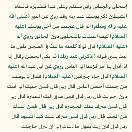
إسحاق والجبائي وأبي مسلم وعلى هذا فتقديره فأنساه
الشيطان ذكر يوسف عند ربه وقد روي عن النبي
(صلى الله
عليه وآله وسلّم)
أنه قال عجبت من أخي يوسف
(عليه
السلام)
كيف استغاث بالمخلوق دون الخالق وروي أنه
(عليه السلام)
قال لو لا كلمته ما لبث في السجن طول ما
لبث يعني قوله
﴿اذكرني عند ربك﴾
ثم بكى الحسن وقال إنا
إذا أنزل بنا أمر فزعنا إلى الناس وروي عن أبي عبد الله
(عليه
السلام)
قال جاء جبرائيل
(عليه السلام)
فقال يا يوسف
من جعلك أحسن الناس قال ربي قال فمن حببك إلى أبيك
دون إخوانك قال ربي قال فمن ساق إليك السيارة قال ربي
قال فمن صرف عنك الحجارة قال ربي قال فمن أنقذك
من الجب قال ربي قال فمن صرف عنك كيد النسوة قال
ربي قال فإن ربك يقول ما دعاك إلى أن تنزل حاجتك