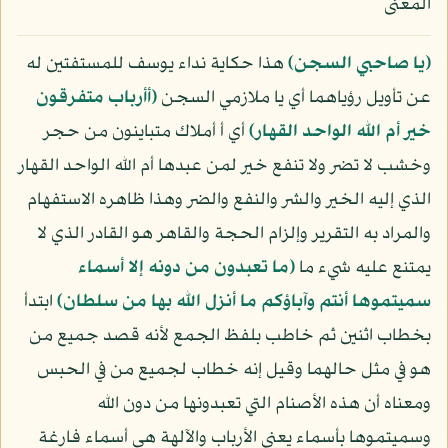
المعنى
﴿يا صاحبي السجن﴾
هذا حكاية نداء يوسف للمستفتين له
عن تأويل رؤياهما أي يا ملازمي السجن
﴿أأرباب متفرقون
خير أم الله الواحد القهار﴾
أي أ أملاك متباينون من حجر
وخشب لا تضر ولا تنفع خير لمن عبدها أم الله الواحد القهار
الذي إليه الخير والشر والنفع والضر وهذا ظاهره الاستفهام
والمراد به التقرير وإلزام الحجة والقاهر هو القادر الذي لا
يمتنع عليه شيء ما
﴿ما تعبدون من دونه إلا أسماء
سميتموها أنتم وآباؤكم ما أنزل الله بها من سلطان﴾
ابتدأ
بخطاب اثنين ثم خاطب بلفظ الجمع لأنه قصد جميع من
هو في مثل حالهما وقيل إنه خطاب لجميع من في الحبس
ومعناه أن هذه الأصنام التي تعبدونها من دون الله
وسميتموها بأسماء يعني الأرباب والآلهة هي أسماء فارغة