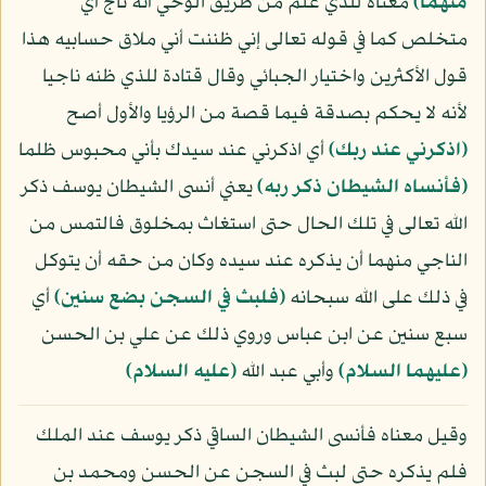
منهما﴾
معناه للذي علم من طريق الوحي أنه ناج أي
متخلص كما في قوله تعالى إني ظننت أني ملاق حسابيه هذا
قول الأكثرين واختيار الجبائي وقال قتادة للذي ظنه ناجيا
لأنه لا يحكم بصدقة فيما قصة من الرؤيا والأول أصح
﴿اذكرني عند ربك﴾
أي اذكرني عند سيدك بأني محبوس ظلما
﴿فأنساه الشيطان ذكر ربه﴾
يعني أنسى الشيطان يوسف ذكر
الله تعالى في تلك الحال حتى استغاث بمخلوق فالتمس من
الناجي منهما أن يذكره عند سيده وكان من حقه أن يتوكل
في ذلك على الله سبحانه
﴿فلبث في السجن بضع سنين﴾
أي
سبع سنين عن ابن عباس وروي ذلك عن علي بن الحسن
(عليهما السلام)
وأبي عبد الله
(عليه السلام)
وقيل معناه فأنسى الشيطان الساقي ذكر يوسف عند الملك
فلم يذكره حتى لبث في السجن عن الحسن ومحمد بن