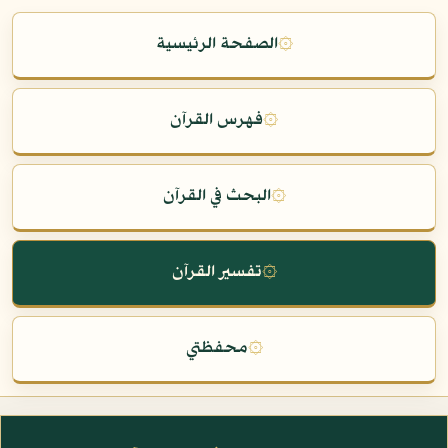
۞
الصفحة الرئيسية
۞
فهرس القرآن
۞
البحث في القرآن
۞
تفسير القرآن
۞
محفظتي