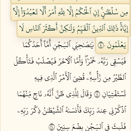
مِن سُلۡطَٰنٍۚ إِنِ ٱلۡحُكۡمُ إِلَّا لِلَّهِ أَمَرَ أَلَّا تَعۡبُدُوٓاْ إِلَّآ
إِيَّاهُۚ ذَٰلِكَ ٱلدِّينُ ٱلۡقَيِّمُ وَلَٰكِنَّ أَكۡثَرَ ٱلنَّاسِ لَا
يَعۡلَمُونَ ٤٠
يَٰصَٰحِبَيِ ٱلسِّجۡنِ أَمَّآ أَحَدُكُمَا
فَيَسۡقِي رَبَّهُۥ خَمۡرٗاۖ وَأَمَّا ٱلۡأٓخَرُ فَيُصۡلَبُ فَتَأۡكُلُ
ٱلطَّيۡرُ مِن رَّأۡسِهِۦۚ قُضِيَ ٱلۡأَمۡرُ ٱلَّذِي فِيهِ
تَسۡتَفۡتِيَانِ ٤١
وَقَالَ لِلَّذِي ظَنَّ أَنَّهُۥ نَاجٖ مِّنۡهُمَا
ٱذۡكُرۡنِي عِندَ رَبِّكَ فَأَنسَىٰهُ ٱلشَّيۡطَٰنُ ذِكۡرَ رَبِّهِۦ
فَلَبِثَ فِي ٱلسِّجۡنِ بِضۡعَ سِنِينَ ٤٢