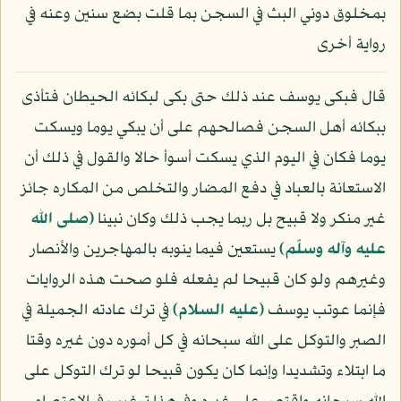
بمخلوق دوني البث في السجن بما قلت بضع سنين وعنه في
رواية أخرى
قال فبكى يوسف عند ذلك حتى بكى لبكائه الحيطان فتأذى
ببكائه أهل السجن فصالحهم على أن يبكي يوما ويسكت
يوما فكان في اليوم الذي يسكت أسوأ حالا والقول في ذلك أن
الاستعانة بالعباد في دفع المضار والتخلص من المكاره جائز
غير منكر ولا قبيح بل ربما يجب ذلك وكان نبينا
(صلى الله
عليه وآله وسلّم)
يستعين فيما ينوبه بالمهاجرين والأنصار
وغيرهم ولو كان قبيحا لم يفعله فلو صحت هذه الروايات
فإنما عوتب يوسف
(عليه السلام)
في ترك عادته الجميلة في
الصبر والتوكل على الله سبحانه في كل أموره دون غيره وقتا
ما ابتلاء وتشديدا وإنما كان يكون قبيحا لو ترك التوكل على