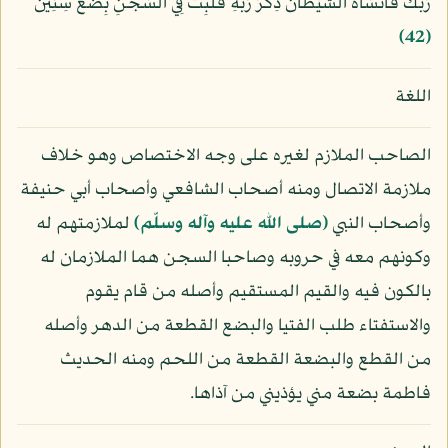
رَبِّكَ فَأَنسَاهُ الشَّيْطَانُ ذِكْرَ رَبِّهِ فَلَبِثَ فِي السِّجْنِ بِضْعَ سِنِينَ
﴿42﴾
اللغة
الصاحب الملازم لغيره على وجه الاختصاص وهو خلاف
ملازمة الاتصال ومنه أصحاب الشافعي وأصحاب أبي حنيفة
وأصحاب النبي
(صلى الله عليه وآله وسلّم)
لملازمتهم له
وكونهم معه في حروبه وصاحبا السجن هما الملازمان له
بالكون فيه والقيم المستقيم وأصله من قام يقوم
والاستفتاء طلب الفتيا والبضع القطعة من الدهر وأصله
من القطع والبضعة القطعة من اللحم ومنه الحديث
فاطمة بضعة مني يؤذيني من آذاها.