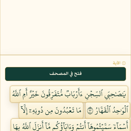
۞ الآية
فتح في المصحف
يَٰصَٰحِبَيِ ٱلسِّجۡنِ ءَأَرۡبَابٞ مُّتَفَرِّقُونَ خَيۡرٌ أَمِ ٱللَّهُ
ٱلۡوَٰحِدُ ٱلۡقَهَّارُ ٣٩
مَا تَعۡبُدُونَ مِن دُونِهِۦٓ إِلَّآ
أَسۡمَآءٗ سَمَّيۡتُمُوهَآ أَنتُمۡ وَءَابَآؤُكُم مَّآ أَنزَلَ ٱللَّهُ بِهَا