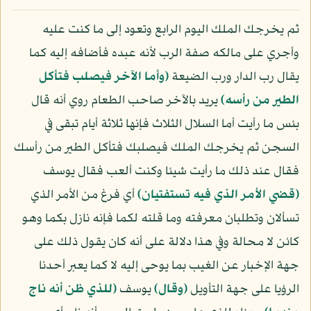
ثم يخرجك الملك اليوم الرابع وتعود إلى ما كنت عليه
وأجري على مالكه صفة الرب لأنه عبده فأضافه إليه كما
يقال رب الدار ورب الضيعة
﴿وأما الآخر فيصلب فتأكل
الطير من رأسه﴾
يريد بالآخر صاحب الطعام روي أنه قال
بئس ما رأيت أما السلال الثلاث فإنها ثلاثة أيام تبقى في
السجن ثم يخرجك الملك فيصلبك فتأكل الطير من رأسك
فقال عند ذلك ما رأيت شيئا وكنت ألعب فقال يوسف
﴿قضي الأمر الذي فيه تستفتيان﴾
أي فرغ من الأمر الذي
تسألان وتطلبان معرفته وما قلته لكما فإنه نازل بكما وهو
كائن لا محالة وفي هذا دلالة على أنه كان يقول ذلك على
جهة الإخبار عن الغيب بما يوحى إليه لا كما يعبر أحدنا
الرؤيا على جهة التأويل
﴿وقال﴾
يوسف
﴿للذي ظن أنه ناج