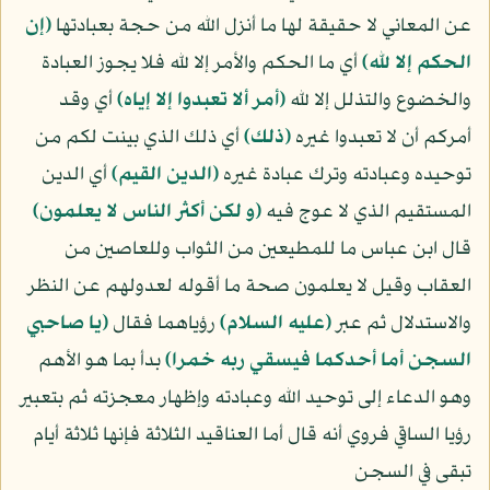
عن المعاني لا حقيقة لها ما أنزل الله من حجة بعبادتها
﴿إن
الحكم إلا لله﴾
أي ما الحكم والأمر إلا لله فلا يجوز العبادة
والخضوع والتذلل إلا لله
﴿أمر ألا تعبدوا إلا إياه﴾
أي وقد
أمركم أن لا تعبدوا غيره
﴿ذلك﴾
أي ذلك الذي بينت لكم من
توحيده وعبادته وترك عبادة غيره
﴿الدين القيم﴾
أي الدين
المستقيم الذي لا عوج فيه
﴿و لكن أكثر الناس لا يعلمون﴾
قال ابن عباس ما للمطيعين من الثواب وللعاصين من
العقاب وقيل لا يعلمون صحة ما أقوله لعدولهم عن النظر
والاستدلال ثم عبر
(عليه السلام)
رؤياهما فقال
﴿يا صاحبي
السجن أما أحدكما فيسقي ربه خمرا﴾
بدأ بما هو الأهم
وهو الدعاء إلى توحيد الله وعبادته وإظهار معجزته ثم بتعبير
رؤيا الساقي فروي أنه قال أما العناقيد الثلاثة فإنها ثلاثة أيام
تبقى في السجن