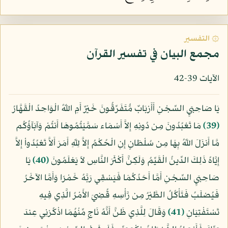
۞ التفسير
مجمع البيان في تفسير القرآن
الآيات 39-42
يَا صَاحِبَيِ السِّجْنِ أَأَرْبَابٌ مُّتَفَرِّقُونَ خَيْرٌ أَمِ اللّهُ الْوَاحِدُ الْقَهَّارُ
﴿39﴾
مَا تَعْبُدُونَ مِن دُونِهِ إِلاَّ أَسْمَاء سَمَّيْتُمُوهَا أَنتُمْ وَآبَآؤُكُم
مَّا أَنزَلَ اللّهُ بِهَا مِن سُلْطَانٍ إِنِ الْحُكْمُ إِلاَّ لِلّهِ أَمَرَ أَلاَّ تَعْبُدُواْ إِلاَّ
إِيَّاهُ ذَلِكَ الدِّينُ الْقَيِّمُ وَلَكِنَّ أَكْثَرَ النَّاسِ لاَ يَعْلَمُونَ
﴿40﴾
يَا
صَاحِبَيِ السِّجْنِ أَمَّا أَحَدُكُمَا فَيَسْقِي رَبَّهُ خَمْرًا وَأَمَّا الآخَرُ
فَيُصْلَبُ فَتَأْكُلُ الطَّيْرُ مِن رَّأْسِهِ قُضِيَ الأَمْرُ الَّذِي فِيهِ
تَسْتَفْتِيَانِ
﴿41﴾
وَقَالَ لِلَّذِي ظَنَّ أَنَّهُ نَاجٍ مِّنْهُمَا اذْكُرْنِي عِندَ