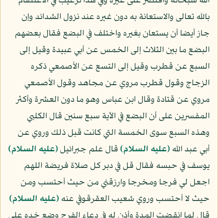
الله سبحانه واقتصر على غيره وفي هذا ترغيب في الاعتصام
بالله تعالى والاستعانة به دون غيره عند نزول الشدائد وإن
جاز أيضا أن يستعان بغيره واختلف في البضع فقال بعضهم
البضع ما بين الثلاث إلى الخمس عن أبي عبيدة وقيل إلى
السبع عن قطرب وقيل إلى التسع عن الأصمعي ذكره
الزجاج وقول قطرب مروي عن مجاهد وقول الأصمعي
مروي عن قتادة وقال ابن عباس وهو ما دون العشرة وأكثر
المفسرين على أن البضع في الآية سبع سنين قال الكلبي
وهذه السبع سوى الخمسة التي كانت قبل ذلك وروي عن
أبي عبد الله
(عليه السلام)
قال علم جبرائيل
(عليه السلام)
يوسف في حبسه فقال قل في دبر كل صلاة فريضة اللهم
اجعل لي فرجا ومخرجا وارزقني من حيث أحتسب ومن
حيث لا أحتسب وروي شعيب العقرقوفي عنه
(عليه السلام)
قال لما انقضت المدة وأذن له في دعاء الفرج وضع خده على