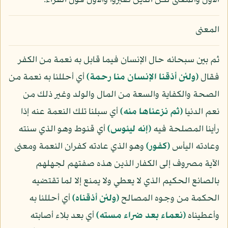
الأول والمعنى لكن الذين صبروا والأول قول الفراء.
المعنى
ثم بين سبحانه حال الإنسان فيما قابل به نعمة من الكفر
فقال
﴿ولئن أذقنا الإنسان منا رحمة﴾
أي أحللنا به نعمة من
الصحة والكفاية والسعة من المال والولد وغير ذلك من
نعم الدنيا
﴿ثم نزعناها منه﴾
أي سبلنا تلك النعمة عنه إذا
رأينا المصلحة فيه
﴿إنه ليئوس﴾
أي قنوط وهو الذي سنته
وعادته اليأس
﴿كفور﴾
وهو الذي عادته كفران النعمة ومعنى
الآية مصروف إلى الكفار الذين هذه صفتهم لجهلهم
بالصانع الحكيم الذي لا يعطي ولا يمنع إلا لما تقتضيه
الحكمة من وجوه المصالح
﴿ولئن أذقناه﴾
أي أحللنا به
وأعطيناه
﴿نعماء بعد ضراء مسته﴾
أي بعد بلاء أصابته