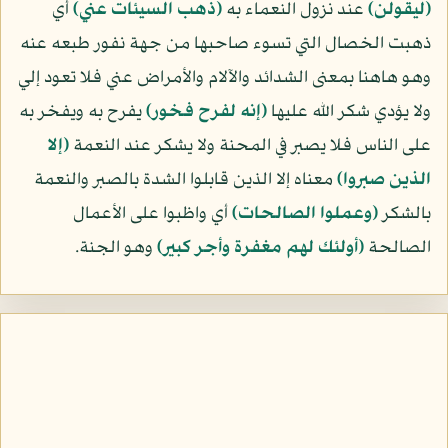
﴿ليقولن﴾
عند نزول النعماء به
﴿ذهب السيئات عني﴾
أي
ذهبت الخصال التي تسوء صاحبها من جهة نفور طبعه عنه
وهو هاهنا بمعنى الشدائد والآلام والأمراض عني فلا تعود إلي
ولا يؤدي شكر الله عليها
﴿إنه لفرح فخور﴾
يفرح به ويفخر به
على الناس فلا يصبر في المحنة ولا يشكر عند النعمة
﴿إلا
الذين صبروا﴾
معناه إلا الذين قابلوا الشدة بالصبر والنعمة
بالشكر
﴿وعملوا الصالحات﴾
أي واظبوا على الأعمال
الصالحة
﴿أولئك لهم مغفرة وأجر كبير﴾
وهو الجنة.