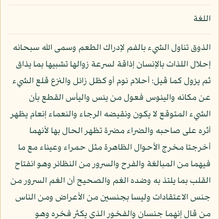
اللغة
الذوق تناول الشيء بالفم لإدراك الطعم وسمى الله سبحانه
إحلال اللذات بالإنسان إذاقة لسرعة زوالها تشبيها بما يذاق
ثم يزول كما قيل: أحلام نوم أو كظل زائل والنزع قلع الشيء
عن مكانه واليئوس فعول من يئس واليأس القطع بأن
الشيء المتوقع لا يكون ونقيضه الرجاء والنعماء إنعام يظهر
أثره على صاحبه والضراء مضرة تظهر الحال بها لأنهما
أخرجتا مخرج الأحوال الظاهرة مثل حمراء وعيناء مع ما
فيهما من المبالغة والفرح والسرور من النظائر وهو انفتاح
القلب بما يلتذ به وضده الغم والصحيح أن الغم السرور من
جنس الاعتقادات وليسا بجنسين من الأعراض ومن الناس
من قال إنهما جنسان والفخور الذي يكثر فخره وهو