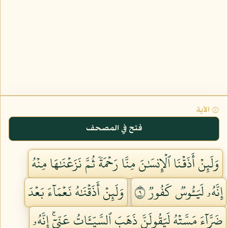
۞ الآية
فتح في المصحف
وَلَئِنۡ أَذَقۡنَا ٱلۡإِنسَٰنَ مِنَّا رَحۡمَةٗ ثُمَّ نَزَعۡنَٰهَا مِنۡهُ
إِنَّهُۥ لَيَـُٔوسٞ كَفُورٞ ٩
وَلَئِنۡ أَذَقۡنَٰهُ نَعۡمَآءَ بَعۡدَ
ضَرَّآءَ مَسَّتۡهُ لَيَقُولَنَّ ذَهَبَ ٱلسَّيِّـَٔاتُ عَنِّيٓۚ إِنَّهُۥ