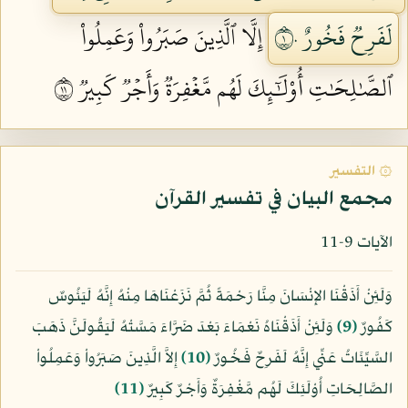
لَفَرِحٞ فَخُورٌ ١٠
إِلَّا ٱلَّذِينَ صَبَرُواْ وَعَمِلُواْ
ٱلصَّٰلِحَٰتِ أُوْلَٰٓئِكَ لَهُم مَّغۡفِرَةٞ وَأَجۡرٞ كَبِيرٞ ١١
۞ التفسير
مجمع البيان في تفسير القرآن
الآيات 9-11
وَلَئِنْ أَذَقْنَا الإِنْسَانَ مِنَّا رَحْمَةً ثُمَّ نَزَعْنَاهَا مِنْهُ إِنَّهُ لَيَئُوسٌ
كَفُورٌ
﴿9﴾
وَلَئِنْ أَذَقْنَاهُ نَعْمَاءَ بَعْدَ ضَرَّاءَ مَسَّتْهُ لَيَقُولَنَّ ذَهَبَ
السَّيِّئَاتُ عَنِّي إِنَّهُ لَفَرِحٌ فَخُورٌ
﴿10﴾
إِلاَّ الَّذِينَ صَبَرُواْ وَعَمِلُواْ
الصَّالِحَاتِ أُوْلَئِكَ لَهُم مَّغْفِرَةٌ وَأَجْرٌ كَبِيرٌ
﴿11﴾