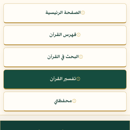
۞
الصفحة الرئيسية
۞
فهرس القرآن
۞
البحث في القرآن
۞
تفسير القرآن
۞
محفظتي