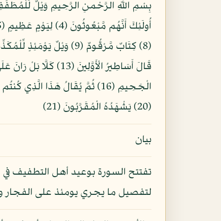
(20) يَشْهَدُهُ الْمُقَرَّبُونَ (21)
بيان
تفتتح السورة بوعيد أهل التطفيف في ا
لتفصيل ما يجري يومئذ على الفجار و ال