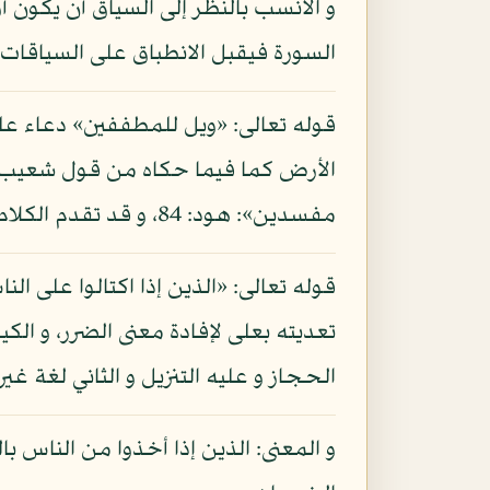
و الأنسب بالنظر إلى السياق أن يكون أ
السورة فيقبل الانطباق على السياقات ا
قوله تعالى: «ويل للمطففين» دعاء على
الأرض كما فيما حكاه من قول شعيب: «و
مفسدين»: هود: 84، و قد تقدم الكلام في تفسير الآية في معنى كونه إفسادا في الأرض.
قوله تعالى: «الذين إذا اكتالوا على ا
تعديته بعلى لإفادة معنى الضرر، و الك
الحجاز و عليه التنزيل و الثاني لغة غي
و المعنى: الذين إذا أخذوا من الناس ب