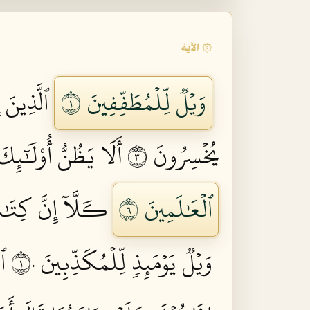
۞ الآية
وَيۡلٞ لِّلۡمُطَفِّفِينَ ١
ٱلَّذِينَ 
يُخۡسِرُونَ ٣
أَلَا يَظُنُّ أُوْلَٰٓئِكَ
ٱلۡعَٰلَمِينَ ٦
كـَلَّآ إِنَّ كِتَٰ
وَيۡلٞ يَوۡمَئِذٖ لِّلۡمُكَذِّبِينَ ١٠
ٱل