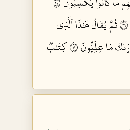
هِم مَّا كَانُواْ يَكۡسِبُونَ ١٤
ثُمَّ يُقَالُ هَٰذَا ٱلَّذِي
ۡرَىٰكَ مَا عِلِّيُّونَ ١٩
كِتَٰبٞ