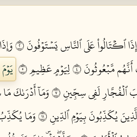
إِذَا ٱكۡتَالُواْ عَلَى ٱلنَّاسِ يَسۡتَوۡفُونَ ٢
وَإِذَا
 أَنَّهُم مَّبۡعُوثُونَ ٤
لِيَوۡمٍ عَظِيمٖ ٥
يَوۡمَ
بَ ٱلۡفُجَّارِ لَفِي سِجِّينٖ ٧
وَمَآ أَدۡرَىٰكَ مَا 
َّذِينَ يُكَذِّبُونَ بِيَوۡمِ ٱلدِّينِ ١١
وَمَا يُكَذِّبُ ب