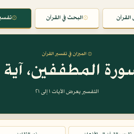
القرآن
۞
البحث في القرآن
۞
تفسير
۞ الميزان في تفسير القرآن
ورة المطففين، آية ١
التفسير يعرض الآيات ١ إلى ٢١