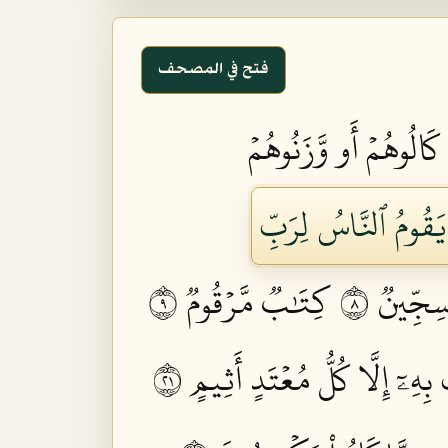
فتح في المصحف
 كَالُوهُمۡ أَو وَّزَنُوهُمۡ
 يَقُومُ ٱلنَّاسُ لِرَبِّ
سِجِّينٞ ٨
كِتَٰبٞ مَّرۡقُومٞ ٩
ِهِۦٓ إِلَّا كُلُّ مُعۡتَدٍ أَثِيمٍ ١٢