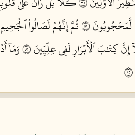
ٰطِيرُ ٱلۡأَوَّلِينَ ١٣
كـَلَّاۖ بَلۡۜ رَانَ عَلَىٰ قُلُوبِ
ٖ لَّمَحۡجُوبُونَ ١٥
ثُمَّ إِنَّهُمۡ لَصَالُواْ ٱلۡجَحِيمِ ١٦
 إِنَّ كِتَٰبَ ٱلۡأَبۡرَارِ لَفِي عِلِّيِّينَ ١٨
وَمَآ أَد