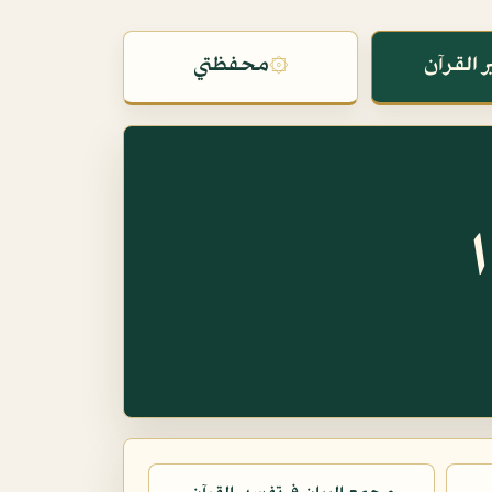
 القرآن
۞
محفظتي