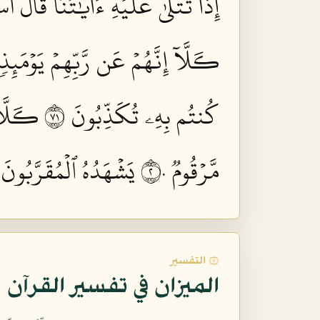
إِذَا تُتۡلَىٰ عَلَيۡهِ ءَايَٰتُنَا قَالَ أَسَ
كـَلَّآ إِنَّهُمۡ عَن رَّبِّهِمۡ يَوۡمَئِذ
كُنتُم بِهِۦ تُكَذِّبُونَ ١٧
كـَلَّآ
مَّرۡقُومٞ ٢٠
يَشۡهَدُهُ ٱلۡمُقَرَّبُونَ ٢١
۞ التفسير
الميزان في تفسير القرآن