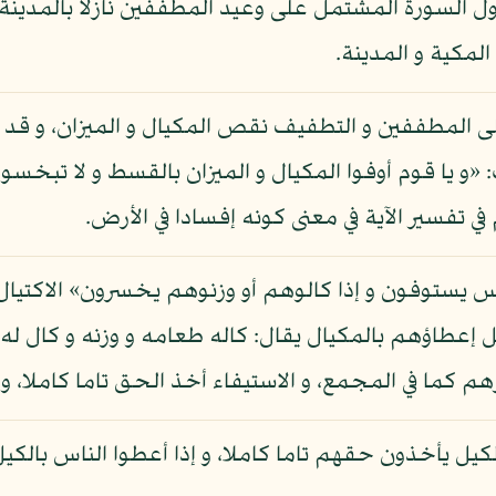
ول السورة المشتمل على وعيد المطففين نازلا بالمدينة و 
لمكية و المدينة.
 المطففين و التطفيف نقص المكيال و الميزان، و قد نهى
 يا قوم أوفوا المكيال و الميزان بالقسط و لا تبخسوا ا
لناس يستوفون و إذا كالوهم أو وزنوهم يخسرون» الاكتيال
يل إعطاؤهم بالمكيال يقال: كاله طعامه و وزنه و كال له
رهم كما في المجمع، و الاستيفاء أخذ الحق تاما كاملا، و 
الكيل يأخذون حقهم تاما كاملا، و إذا أعطوا الناس بالك