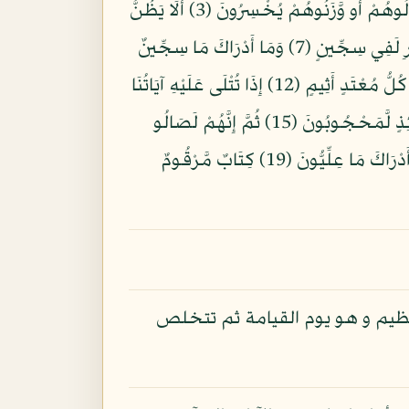
بِسْمِ اللّهِ الرَّحْمنِ الرَّحِيمِ وَيْلٌ لِّلْمُطَفِّفِينَ (1) الَّذِينَ إِذَا اكْتَالُواْ عَلَى النَّاسِ يَسْتَوْفُونَ (2) وَإِذَا كَالُوهُمْ أَو وَّزَنُوهُمْ يُخْسِرُونَ (3) أَلَا يَظُنُّ
أُولَئِكَ أَنَّهُم مَّبْعُوثُونَ (4) لِيَوْمٍ عَظِيمٍ (5) يَوْمَ يَقُومُ النَّاسُ لِرَبِّ الْعَالَمِينَ (6) كَلَّا إِنَّ كِتَابَ الفُجَّارِ لَفِي سِجِّينٍ (7) وَمَا أَدْرَاكَ مَا سِجِّينٌ
(8) كِتَابٌ مَّرْقُومٌ (9) وَيْلٌ يَوْمَئِذٍ لِّلْمُكَذِّبِينَ (10) الَّذِينَ يُكَذِّبُونَ بِيَوْمِ الدِّينِ (11) وَمَا يُكَذِّبُ بِهِ إِلَّا كُلُّ مُعْتَدٍ أَثِيمٍ (12) إِذَا تُتْلَى عَلَيْهِ آيَاتُنَا
قَالَ أَسَاطِيرُ الْأَوَّلِينَ (13) كَلَّا بَلْ رَانَ عَلَى قُلُوبِهِم مَّا كَانُوا يَكْسِبُونَ (14) كَلَّا إِنَّهُمْ عَن رَّبِّهِمْ يَوْمَئِذٍ لَّمَحْجُوبُونَ (15) ثُمَّ إِنَّهُمْ لَصَالُو
الْجَحِيمِ (16) ثُمَّ يُقَالُ هَذَا الَّذِي كُنتُم بِهِ تُكَذِّبُونَ (17) كَلَّا إِنَّ كِتَابَ الْأَبْرَارِ لَفِي عِلِّيِّينَ (18) وَمَا أَدْرَاكَ مَا عِلِّيُّونَ (19) كِتَابٌ مَّرْقُومٌ
عظيم و هو يوم القيامة ثم تتخلص