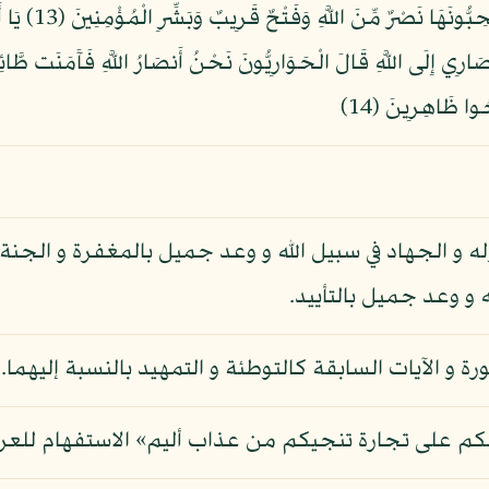
عَدْنٍ ذَلِكَ الْفَ
ارِي إِلَى اللَّهِ قَالَ الْحَوَارِيُّونَ نَحْنُ أَنصَارُ اللَّهِ فَآَمَنَت طَّائِ
حُوا ظَاهِرِينَ (14)
ه و الجهاد في سبيل الله و وعد جميل بالمغفرة و الجنة في 
 و وعد جميل بالتأييد.
 و الآيات السابقة كالتوطئة و التمهيد بالنسبة إليهما.
أدلكم على تجارة تنجيكم من عذاب أليم» الاستفهام للعر