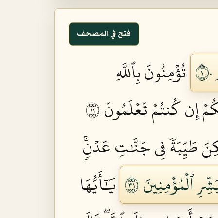
فتح في المصحف
١
تُؤۡمِنُونَ بِٱللَّهِ
كُمۡ إِن كُنتُمۡ تَعۡلَمُونَ ١١
ِنَ طَيِّبَةٗ فِي جَنَّٰتِ عَدۡنٖۚ
ِّرِ ٱلۡمُؤۡمِنِينَ ١٣
يَٰٓأَيُّهَا