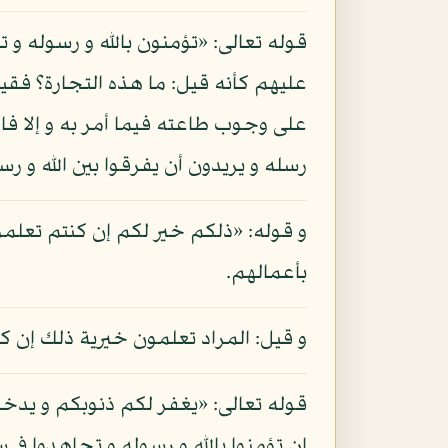
قوله تعالى: «تؤمنون بالله و رسوله و 
عليهم كأنه قيل: ما هذه التجارة؟ فقيل:
على وجوب طاعته فيما أمر به و إلا فالإي
رسله و يريدون أن يفرقوا بين الله و رسله
و قوله: «ذلكم خير لكم إن كنتم تعلمون
بأعمالهم.
و قيل: المراد تعلمون خيرية ذلك إن ك
قوله تعالى: «يغفر لكم ذنوبكم و يدخ
إن تؤمنوا بالله و رسوله و تجاهدوا في س