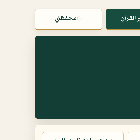
 القرآن
۞
محفظتي