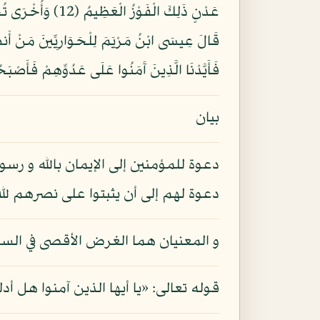
قَالَ عِيسَى ابْنُ مَرْيَمَ لِلْحَوَارِيِّينَ مَنْ أَنصَ
فَأَيَّدْنَا الَّذِينَ آَمَنُوا عَلَى عَدُوِّهِمْ فَأَصْبَ
بيان
دعوة للمؤمنين إلى الإيمان بالله و رسول
دعوة لهم إلى أن يثبتوا على نصرهم لله
و المعنيان هما الغرض الأقصى في السورة
قوله تعالى: «يا أيها الذين آمنوا هل 