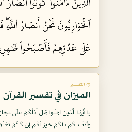
ٱلَّذِينَ ءَامَنُواْ كُونُوٓاْ أَنصَارَ ٱ
ٱلۡحَوَارِيُّونَ نَحۡنُ أَنصَارُ ٱللَّهِۖ فَـ
عَلَىٰ عَدُوِّهِمۡ فَأَصۡبَحُواْ ظَٰهِرِين
۞ التفسير
الميزان في تفسير القرآن