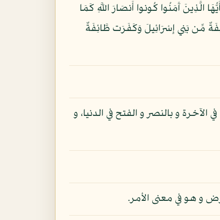
وْزُ الْعَظِيمُ (12) وَأُخْرَى تُحِبُّونَهَا نَصْرٌ مِّنَ اللَّهِ وَفَتْحٌ قَرِيبٌ وَبَشِّرِ الْمُؤْمِنِينَ (13) يَا أَيُّهَا الَّذِينَ آَمَنُوا كُونوا أَنصَارَ اللَّهِ كَمَا
فَةٌ مِّن بَنِي إِسْرَائِيلَ وَكَفَرَت طَّائِفَةٌ
الآخرة و بالنصر و الفتح في الدنيا، و
ض و هو في معنى الأمر.