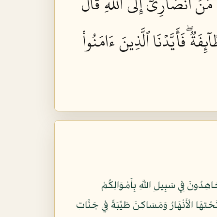
 مَنۡ أَنصَارِيٓ إِلَى ٱللَّهِۖ قَالَ
فَةٞۖ فَأَيَّدۡنَا ٱلَّذِينَ ءَامَنُواْ
ٍ أَلِيمٍ (10) تُؤْمِنُونَ بِاللَّهِ وَرَسُولِهِ وَتُجَاهِدُونَ فِي سَبِيلِ اللَّهِ بِأَمْوَالِكُمْ
ْ جَنَّاتٍ تَجْرِي مِن تَحْتِهَا الْأَنْهَارُ وَمَسَاكِنَ طَيِّبَةً فِي جَنَّاتِ