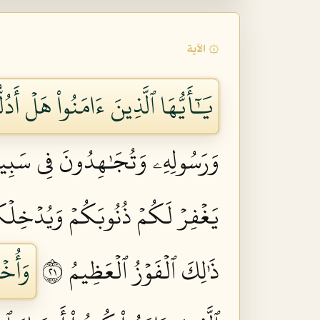
۞ الآية
يَٰٓأَيُّهَا ٱلَّذِينَ ءَامَنُواْ هَلۡ أَ
وَرَسُولِهِۦ وَتُجَٰهِدُونَ فِي سَبِيلِ ٱ
يَغۡفِرۡ لَكُمۡ ذُنُوبَكُمۡ وَيُدۡخِلۡك
ذَٰلِكَ ٱلۡفَوۡزُ ٱلۡعَظِيمُ ١٢
وَأُخۡ