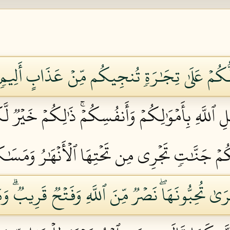
دُلُّكُمۡ عَلَىٰ تِجَٰرَةٖ تُنجِيكُم مِّنۡ عَذَابٍ أَلِيمٖ ٠
للَّهِ بِأَمۡوَٰلِكُمۡ وَأَنفُسِكُمۡۚ ذَٰلِكُمۡ خَيۡرٞ لَّ
ُمۡ جَنَّٰتٖ تَجۡرِي مِن تَحۡتِهَا ٱلۡأَنۡهَٰرُ وَمَسَٰك
رَىٰ تُحِبُّونَهَاۖ نَصۡرٞ مِّنَ ٱللَّهِ وَفَتۡحٞ قَرِيبٞۗ وَبَش