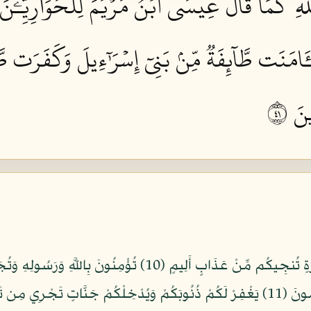
للَّهِ كَمَا قَالَ عِيسَى ٱبۡنُ مَرۡيَمَ لِلۡحَوَارِيِّـۧنَ
َٔامَنَت طَّآئِفَةٞ مِّنۢ بَنِيٓ إِسۡرَٰٓءِيلَ وَكَفَرَت طَّآئِ
َ ١٤
يَا أَيُّهَا الَّذِينَ آَمَنُوا هَلْ أَدُلُّكُمْ عَلَى تِجَارَةٍ تُنجِيكُم مِّنْ عَذَاب
وَأَنفُسِكُمْ ذَلِكُمْ خَيْرٌ لَّكُمْ إِن كُنتُمْ تَعْلَمُونَ (11) يَغْفِرْ لَكُمْ ذُنُوبَكُمْ وَيُدْخِلْكُم