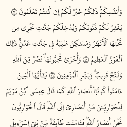
وَأَنفُسِكُمۡۚ ذَٰلِكُمۡ خَيۡرٞ لَّكُمۡ إِن كُنتُمۡ تَعۡلَمُونَ ١١
يَغۡفِرۡ لَكُمۡ ذُنُوبَكُمۡ وَيُدۡخِلۡكُمۡ جَنَّٰتٖ تَجۡرِي مِن
تَحۡتِهَا ٱلۡأَنۡهَٰرُ وَمَسَٰكِنَ طَيِّبَةٗ فِي جَنَّٰتِ عَدۡنٖۚ ذَٰلِكَ
ٱلۡفَوۡزُ ٱلۡعَظِيمُ ١٢
وَأُخۡرَىٰ تُحِبُّونَهَاۖ نَصۡرٞ مِّنَ ٱللَّهِ
وَفَتۡحٞ قَرِيبٞۗ وَبَشِّرِ ٱلۡمُؤۡمِنِينَ ١٣
يَٰٓأَيُّهَا ٱلَّذِينَ
ءَامَنُواْ كُونُوٓاْ أَنصَارَ ٱللَّهِ كَمَا قَالَ عِيسَى ٱبۡنُ مَرۡيَمَ
لِلۡحَوَارِيِّـۧنَ مَنۡ أَنصَارِيٓ إِلَى ٱللَّهِۖ قَالَ ٱلۡحَوَارِيُّونَ
نَحۡنُ أَنصَارُ ٱللَّهِۖ فَـَٔامَنَت طَّآئِفَةٞ مِّنۢ بَنِيٓ إِسۡرَٰٓءِيلَ