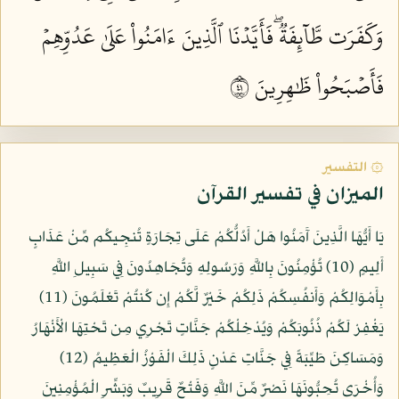
وَكَفَرَت طَّآئِفَةٞۖ فَأَيَّدۡنَا ٱلَّذِينَ ءَامَنُواْ عَلَىٰ عَدُوِّهِمۡ
فَأَصۡبَحُواْ ظَٰهِرِينَ ١٤
۞ التفسير
الميزان في تفسير القرآن
يَا أَيُّهَا الَّذِينَ آَمَنُوا هَلْ أَدُلُّكُمْ عَلَى تِجَارَةٍ تُنجِيكُم مِّنْ عَذَابٍ
أَلِيمٍ (10) تُؤْمِنُونَ بِاللَّهِ وَرَسُولِهِ وَتُجَاهِدُونَ فِي سَبِيلِ اللَّهِ
بِأَمْوَالِكُمْ وَأَنفُسِكُمْ ذَلِكُمْ خَيْرٌ لَّكُمْ إِن كُنتُمْ تَعْلَمُونَ (11)
يَغْفِرْ لَكُمْ ذُنُوبَكُمْ وَيُدْخِلْكُمْ جَنَّاتٍ تَجْرِي مِن تَحْتِهَا الْأَنْهَارُ
وَمَسَاكِنَ طَيِّبَةً فِي جَنَّاتِ عَدْنٍ ذَلِكَ الْفَوْزُ الْعَظِيمُ (12)
وَأُخْرَى تُحِبُّونَهَا نَصْرٌ مِّنَ اللَّهِ وَفَتْحٌ قَرِيبٌ وَبَشِّرِ الْمُؤْمِنِينَ