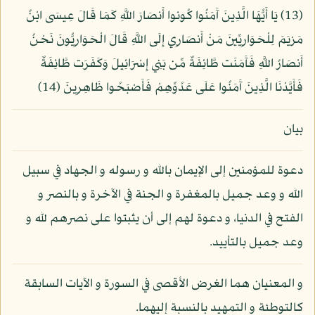
(13) يَا أَيُّهَا الَّذِينَ آَمَنُوا كُونوا أَنصَارَ اللَّهِ كَمَا قَالَ عِيسَى ابْنُ
مَرْيَمَ لِلْحَوَارِيِّينَ مَنْ أَنصَارِي إِلَى اللَّهِ قَالَ الْحَوَارِيُّونَ نَحْنُ
أَنصَارُ اللَّهِ فَآَمَنَت طَّائِفَةٌ مِّن بَنِي إِسْرَائِيلَ وَكَفَرَت طَّائِفَةٌ
فَأَيَّدْنَا الَّذِينَ آَمَنُوا عَلَى عَدُوِّهِمْ فَأَصْبَحُوا ظَاهِرِينَ (14)
بيان
دعوة للمؤمنين إلى الإيمان بالله و رسوله و الجهاد في سبيل
الله و وعد جميل بالمغفرة و الجنة في الآخرة و بالنصر و
الفتح في الدنيا، و دعوة لهم إلى أن يثبتوا على نصرهم لله و
وعد جميل بالتأييد.
و المعنيان هما الغرض الأقصى في السورة و الآيات السابقة
كالتوطئة و التمهيد بالنسبة إليهما.