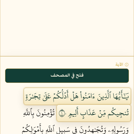
۞ الآية
فتح في المصحف
يَٰٓأَيُّهَا ٱلَّذِينَ ءَامَنُواْ هَلۡ أَدُلُّكُمۡ عَلَىٰ تِجَٰرَةٖ
تُنجِيكُم مِّنۡ عَذَابٍ أَلِيمٖ ١٠
تُؤۡمِنُونَ بِٱللَّهِ
وَرَسُولِهِۦ وَتُجَٰهِدُونَ فِي سَبِيلِ ٱللَّهِ بِأَمۡوَٰلِكُمۡ