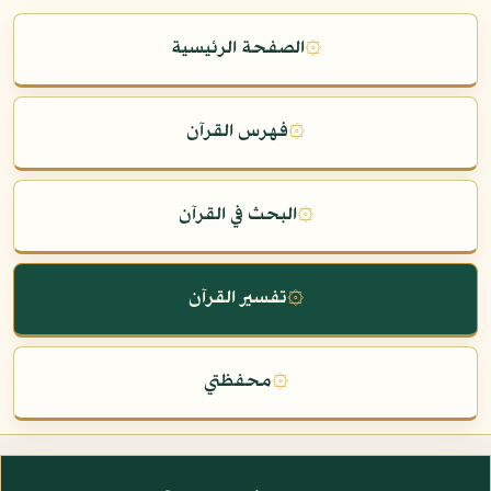
۞
الصفحة الرئيسية
۞
فهرس القرآن
۞
البحث في القرآن
۞
تفسير القرآن
۞
محفظتي