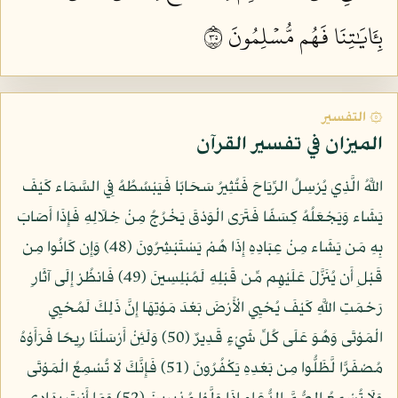
بِـَٔايَٰتِنَا فَهُم مُّسۡلِمُونَ ٥٣
۞ التفسير
الميزان في تفسير القرآن
اللَّهُ الَّذِي يُرْسِلُ الرِّيَاحَ فَتُثِيرُ سَحَابًا فَيَبْسُطُهُ فِي السَّمَاء كَيْفَ
يَشَاء وَيَجْعَلُهُ كِسَفًا فَتَرَى الْوَدْقَ يَخْرُجُ مِنْ خِلَالِهِ فَإِذَا أَصَابَ
بِهِ مَن يَشَاء مِنْ عِبَادِهِ إِذَا هُمْ يَسْتَبْشِرُونَ (48) وَإِن كَانُوا مِن
قَبْلِ أَن يُنَزَّلَ عَلَيْهِم مِّن قَبْلِهِ لَمُبْلِسِينَ (49) فَانظُرْ إِلَى آثَارِ
رَحْمَتِ اللَّهِ كَيْفَ يُحْيِي الْأَرْضَ بَعْدَ مَوْتِهَا إِنَّ ذَلِكَ لَمُحْيِي
الْمَوْتَى وَهُوَ عَلَى كُلِّ شَيْءٍ قَدِيرٌ (50) وَلَئِنْ أَرْسَلْنَا رِيحًا فَرَأَوْهُ
مُصْفَرًّا لَّظَلُّوا مِن بَعْدِهِ يَكْفُرُونَ (51) فَإِنَّكَ لَا تُسْمِعُ الْمَوْتَى