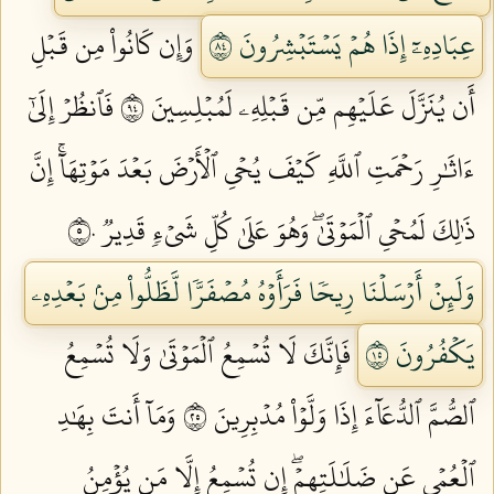
عِبَادِهِۦٓ إِذَا هُمۡ يَسۡتَبۡشِرُونَ ٤٨
وَإِن كَانُواْ مِن قَبۡلِ
أَن يُنَزَّلَ عَلَيۡهِم مِّن قَبۡلِهِۦ لَمُبۡلِسِينَ ٤٩
فَٱنظُرۡ إِلَىٰٓ
ءَاثَٰرِ رَحۡمَتِ ٱللَّهِ كَيۡفَ يُحۡيِ ٱلۡأَرۡضَ بَعۡدَ مَوۡتِهَآۚ إِنَّ
ذَٰلِكَ لَمُحۡيِ ٱلۡمَوۡتَىٰۖ وَهُوَ عَلَىٰ كُلِّ شَيۡءٖ قَدِيرٞ ٥٠
وَلَئِنۡ أَرۡسَلۡنَا رِيحٗا فَرَأَوۡهُ مُصۡفَرّٗا لَّظَلُّواْ مِنۢ بَعۡدِهِۦ
يَكۡفُرُونَ ٥١
فَإِنَّكَ لَا تُسۡمِعُ ٱلۡمَوۡتَىٰ وَلَا تُسۡمِعُ
ٱلصُّمَّ ٱلدُّعَآءَ إِذَا وَلَّوۡاْ مُدۡبِرِينَ ٥٢
وَمَآ أَنتَ بِهَٰدِ
ٱلۡعُمۡيِ عَن ضَلَٰلَتِهِمۡۖ إِن تُسۡمِعُ إِلَّا مَن يُؤۡمِنُ