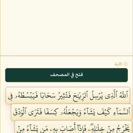
۞ الآية
فتح في المصحف
ٱللَّهُ ٱلَّذِي يُرۡسِلُ ٱلرِّيَٰحَ فَتُثِيرُ سَحَابٗا فَيَبۡسُطُهُۥ فِي
ٱلسَّمَآءِ كَيۡفَ يَشَآءُ وَيَجۡعَلُهُۥ كِسَفٗا فَتَرَى ٱلۡوَدۡقَ
يَخۡرُجُ مِنۡ خِلَٰلِهِۦۖ فَإِذَآ أَصَابَ بِهِۦ مَن يَشَآءُ مِنۡ