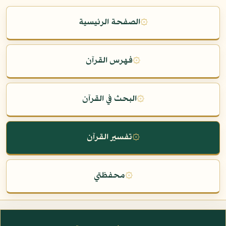
۞
الصفحة الرئيسية
۞
فهرس القرآن
۞
البحث في القرآن
۞
تفسير القرآن
۞
محفظتي