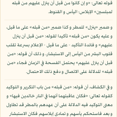
قوله تعالى: «و إن كانوا من قبل أن ينزل عليهم من قبله
لمبلسين» الإبلاس: اليأس و القنوط.
و ضمير «ينزل» للمطر و كذا ضمير «من قبله» على ما قيل،
و عليه يكون «من قبله» تأكيدا لقوله: «من قبل أن ينزل
عليهم» و فائدة التأكيد - على ما قيل - الإعلام بسرعة تقلب
قلوب البشر من اليأس إلى الاستبشار، و ذلك أن قوله: «من
قبل أن ينزل عليهم» يحتمل الفسحة في الزمان فجاء «من
قبله» للدلالة على الاتصال و دفع ذلك الاحتمال.
و في الكشاف، أن قوله: «من قبله» من باب التكرير و التوكيد
كقوله تعالى: «فكان عاقبتهما أنهما في النار خالدين فيها» و
معنى التوكيد فيه الدلالة على أن عهدهم بالمطر قد تطاول
و بعد فاستحكم يأسهم و تمادى إبلاسهم فكان الاستبشار