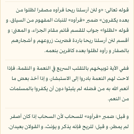
قوله تعالى: «و لئن أرسلنا ريحا فرأوه مصفرا لظلوا من
بعده يكفرون» ضمير «فرأوه» للنبات المفهوم من السياق، و
قوله «لظلوا» جواب للقسم قائم مقام الجزاء، و المعنى: و
أقسم لئن أرسلنا ريحا باردة فضربت زروعهم و أشجارهم
بالصفار و رأوه لظلوا بعده كافرين بنعمه.
ففي الآية توبيخهم بالتقلب السريع في النعمة و النقمة، فإذا
لاحت لهم النعمة بادروا إلى الاستبشار، و إذا أخذ بعض ما
أنعم الله به من فضله لم يلبثوا دون أن يكفروا بالمسلمات
من النعم.
و قيل: ضمير «فرأوه» للسحاب لأن السحاب إذا كان أصفر
لم يمطر، و قيل: للريح فإنه يذكر و يؤنث، و القولان بعيدان.