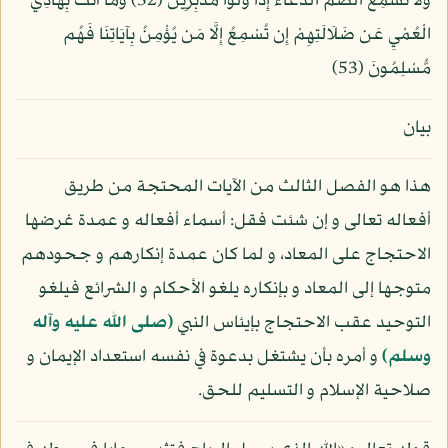
وَلَا تُسْمِعُ الصُّمَّ الدُّعَاء إِذَا وَلَّوْا مُدْبِرِينَ (52) وَمَا أَنتَ بِهَادِي
الْعُمْيِ عَن ضَلَالَتِهِمْ إِن تُسْمِعُ إِلَّا مَن يُؤْمِنُ بِآيَاتِنَا فَهُم
مُّسْلِمُونَ (53)
بيان
هذا هو الفصل الثالث من الآيات المحتجة من طريق
أفعاله تعالى و إن شئت فقل: أسماء أفعاله و عمدة غرضها
الاحتجاج على المعاد، و لما كان عمدة إنكارهم و جحودهم
متوجها إلى المعاد و بإنكاره يلغو الأحكام و الشرائع فيلغو
التوحيد عقب الاحتجاج بإيئاس النبي
(صلى الله عليه وآله
وسلم)
و أمره بأن يشتغل بدعوة في نفسه استعداد الإيمان و
صلاحية الإسلام و التسليم للحق.