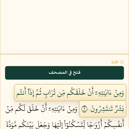
۞ الآية
فتح في المصحف
وَمِنۡ ءَايَٰتِهِۦٓ أَنۡ خَلَقَكُم مِّن تُرَابٖ ثُمَّ إِذَآ أَنتُم
بَشَرٞ تَنتَشِرُونَ ٢٠
وَمِنۡ ءَايَٰتِهِۦٓ أَنۡ خَلَقَ لَكُم مِّنۡ
أَنفُسِكُمۡ أَزۡوَٰجٗا لِّتَسۡكُنُوٓاْ إِلَيۡهَا وَجَعَلَ بَيۡنَكُم مَّوَدَّةٗ