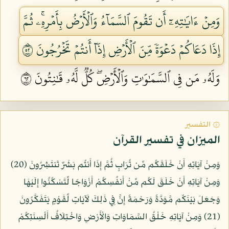
وَمِنۡ ءَايَٰتِهِۦٓ أَن تَقُومَ ٱلسَّمَآءُ وَٱلۡأَرۡضُ بِأَمۡرِهِۦۚ ثُمَّ
إِذَا دَعَاكُمۡ دَعۡوَةٗ مِّنَ ٱلۡأَرۡضِ إِذَآ أَنتُمۡ تَخۡرُجُونَ ٢٥
وَلَهُۥ مَن فِي ٱلسَّمَٰوَٰتِ وَٱلۡأَرۡضِۖ كُلّٞ لَّهُۥ قَٰنِتُونَ ٢٦
۞ التفسير
الميزان في تفسير القرآن
وَمِنْ آيَاتِهِ أَنْ خَلَقَكُم مِّن تُرَابٍ ثُمَّ إِذَا أَنتُم بَشَرٌ تَنتَشِرُونَ (20)
وَمِنْ آيَاتِهِ أَنْ خَلَقَ لَكُم مِّنْ أَنفُسِكُمْ أَزْوَاجًا لِّتَسْكُنُوا إِلَيْهَا
وَجَعَلَ بَيْنَكُم مَّوَدَّةً وَرَحْمَةً إِنَّ فِي ذَلِكَ لَآيَاتٍ لِّقَوْمٍ يَتَفَكَّرُونَ
(21) وَمِنْ آيَاتِهِ خَلْقُ السَّمَاوَاتِ وَالْأَرْضِ وَاخْتِلَافُ أَلْسِنَتِكُمْ