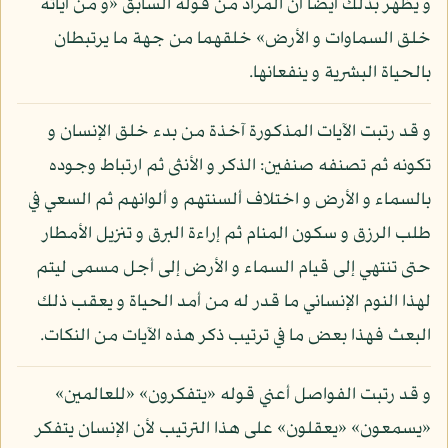
و يظهر بذلك أيضا أن المراد من قوله السابق «و من آياته
خلق السماوات و الأرض» خلقهما من جهة ما يرتبطان
بالحياة البشرية و ينفعانها.
و قد رتبت الآيات المذكورة آخذة من بدء خلق الإنسان و
تكونه ثم تصنفه صنفين: الذكر و الأنثى ثم ارتباط وجوده
بالسماء و الأرض و اختلاف ألسنتهم و ألوانهم ثم السعي في
طلب الرزق و سكون المنام ثم إراءة البرق و تنزيل الأمطار
حتى تنتهي إلى قيام السماء و الأرض إلى أجل مسمى ليتم
لهذا النوم الإنساني ما قدر له من أمد الحياة و يعقب ذلك
البعث فهذا بعض ما في ترتيب ذكر هذه الآيات من النكات.
و قد رتبت الفواصل أعني قوله «يتفكرون» «للعالمين»
«يسمعون» «يعقلون» على هذا الترتيب لأن الإنسان يتفكر