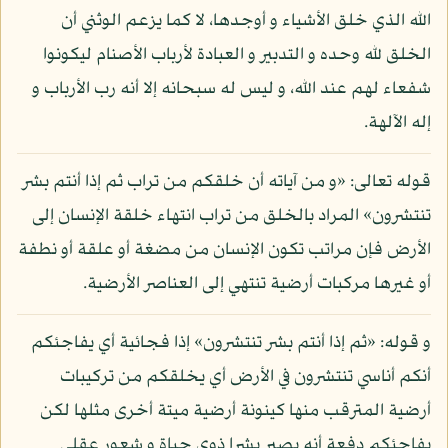
الله الذي خلق الأشياء و أوجدها، لا كما يزعم الوثني أن
الخلق لله وحده و التدبير و العبادة لأرباب الأصنام ليكونوا
شفعاء لهم عند الله، و ليس له سبحانه إلا أنه رب الأرباب و
إله الآلهة.
قوله تعالى: «و من آياته أن خلقكم من تراب ثم إذا أنتم بشر
تنتشرون» المراد بالخلق من تراب انتهاء خلقة الإنسان إلى
الأرض فإن مراتب تكون الإنسان من مضغة أو علقة أو نطفة
أو غيرها مركبات أرضية تنتهي إلى العناصر الأرضية.
و قوله: «ثم إذا أنتم بشر تنتشرون» إذا فجائية أي يفاجئكم
أنكم أناسي تنتشرون في الأرض أي يخلقكم من تركيبات
أرضية المترقب منها كينونة أرضية ميتة أخرى مثلها لكن
يفاجئكم دفعة أنه يصير بشرا ذوي حياة و شعور عقلي