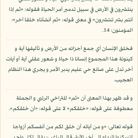
ينتشرون في الأرض في سبيل تدمير أمر الحياة فقوله: «ثم إذا
أنتم بشر تنتشرون» في معنى قوله: «ثم أنشأناه خلقا آخر»:
المؤمنون: 14.
فخلق الإنسان أي جمع أجزائه من الأرض و تأليفها آية و
كينونة هذا المجموع إنسانا ذا حياة و شعور عقلي آية أو آيات
أخر تدل على صانع حي عليم يدبر الأمر و يجري هذا النظام
العجيب.
و قد ظهر بهذا المعنى أن «ثم» للتراخي الرتبي و الجملة
معطوفة على قوله: «خلقكم» لا على قوله: «أن خلقكم».
قوله تعالى: «و من آياته أن خلق لكم من أنفسكم أزواجا
لتسكنوا إليها» إلى آخر الآية، قال الراغب: يقال لكل واحد