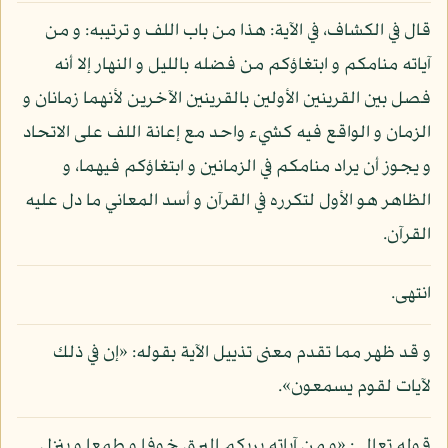
قال في الكشاف، في الآية: هذا من باب اللف و ترتيبه: و من
آياته منامكم و ابتغاؤكم من فضله بالليل و النهار إلا أنه
فصل بين القرينين الأولين بالقرينين الآخرين لأنهما زمانان و
الزمان و الواقع فيه كشيء واحد مع إعانة اللف على الاتحاد
و يجوز أن يراد منامكم في الزمانين و ابتغاؤكم فيهما، و
الظاهر هو الأول لتكرره في القرآن و أسد المعاني ما دل عليه
القرآن.
انتهى.
و قد ظهر مما تقدم معنى تذييل الآية بقوله: «إن في ذلك
لآيات لقوم يسمعون».
قوله تعالى: «و من آياته يريكم البرق خوفا و طمعا و ينزل