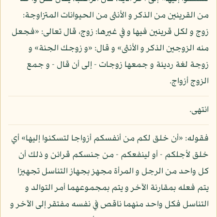
من القرينين من الذكر و الأنثى من الحيوانات المتزاوجة:
زوج و لكل قرينين فيها و في غيرها: زوج، قال تعالى: «فجعل
منه الزوجين الذكر و الأنثى» و قال: «و زوجك الجنة» و
زوجة لغة رديئة و جمعها زوجات - إلى أن قال - و جمع
الزوج أزواج.
انتهى.
فقوله: «أن خلق لكم من أنفسكم أزواجا لتسكنوا إليها» أي
خلق لأجلكم - أو لينفعكم - من جنسكم قرائن و ذلك أن
كل واحد من الرجل و المرأة مجهز بجهاز التناسل تجهيزا
يتم فعله بمقارنة الآخر و يتم بمجموعهما أمر التوالد و
التناسل فكل واحد منهما ناقص في نفسه مفتقر إلى الآخر و