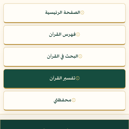
۞
الصفحة الرئيسية
۞
فهرس القرآن
۞
البحث في القرآن
۞
تفسير القرآن
۞
محفظتي