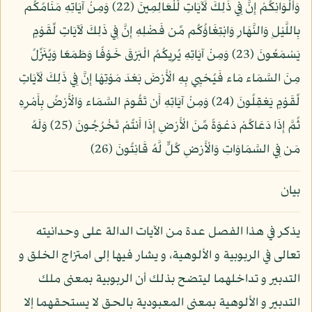
وَأَلْوَانِكُمْ إِنَّ فِي ذَلِكَ لَآيَاتٍ لِّلْعَالِمِينَ (22) وَمِنْ آيَاتِهِ مَنَامُكُم
بِاللَّيْلِ وَالنَّهَارِ وَابْتِغَاؤُكُم مِّن فَضْلِهِ إِنَّ فِي ذَلِكَ لَآيَاتٍ لِّقَوْمٍ
يَسْمَعُونَ (23) وَمِنْ آيَاتِهِ يُرِيكُمُ الْبَرْقَ خَوْفًا وَطَمَعًا وَيُنَزِّلُ
مِنَ السَّمَاء مَاء فَيُحْيِي بِهِ الْأَرْضَ بَعْدَ مَوْتِهَا إِنَّ فِي ذَلِكَ لَآيَاتٍ
لِّقَوْمٍ يَعْقِلُونَ (24) وَمِنْ آيَاتِهِ أَن تَقُومَ السَّمَاء وَالْأَرْضُ بِأَمْرِهِ
ثُمَّ إِذَا دَعَاكُمْ دَعْوَةً مِّنَ الْأَرْضِ إِذَا أَنتُمْ تَخْرُجُونَ (25) وَلَهُ
مَن فِي السَّمَاوَاتِ وَالْأَرْضِ كُلٌّ لَّهُ قَانِتُونَ (26)
بيان
يذكر في هذا الفصل عدة من الآيات الدالة على وحدانيته
تعالى في الربوبية و الألوهية، و يشار فيها إلى امتزاج الخلق و
التدبير و تداخلهما ليتضح بذلك أن الربوبية بمعنى ملك
التدبير و الألوهية بمعنى المعبودية بالحق لا يستحقهما إلا