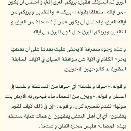
البرق ثم استونف فقيل: يريكم البرق إلخ، و احتمل أن يكون
«من آياته» متعلقا بقوله: «يريكم»، و التقدير: و يريكم من
آياته البرق، و احتمل أن يكون «من آياته» حالا من البرق، و
التقدير: و يريكم البرق حال كون البرق من آياته.
و هذه وجوه متفرقة لا يخفى عليك بعدها على أن بعضها
يخرج الكلام في الآية عن موافقة السياق في الآيات السابقة
النظيرة له كالوجهين الأخيرين.
و قوله: «خوفا و طمعا» أي خوفا من الصاعقة و طمعا في
المطر، و قوله: «و ينزل من السماء ماء فيحيي به الأرض بعد
موتها» تقدم تفسيره كرارا، و قوله: «إن في ذلك لآيات لقوم
يعقلون» أي إن أهل التعقل يفقهون أن هناك عناية متعلقه
بهذه المصالح فليس مجرد اتفاق و صدفة.