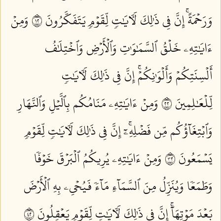
وَرَحۡمَةًۚ إِنَّ فِي ذَٰلِكَ لَأٓيَٰتٖ لِّقَوۡمٖ يَتَفَكَّرُونَ ٢١
وَمِنۡ
ءَايَٰتِهِۦ خَلۡقُ ٱلسَّمَٰوَٰتِ وَٱلۡأَرۡضِ وَٱخۡتِلَٰفُ
أَلۡسِنَتِكُمۡ وَأَلۡوَٰنِكُمۡۚ إِنَّ فِي ذَٰلِكَ لَأٓيَٰتٖ
لِّلۡعَٰلِمِينَ ٢٢
وَمِنۡ ءَايَٰتِهِۦ مَنَامُكُم بِٱلَّيۡلِ وَٱلنَّهَارِ
وَٱبۡتِغَآؤُكُم مِّن فَضۡلِهِۦٓۚ إِنَّ فِي ذَٰلِكَ لَأٓيَٰتٖ لِّقَوۡمٖ
يَسۡمَعُونَ ٢٣
وَمِنۡ ءَايَٰتِهِۦ يُرِيكُمُ ٱلۡبَرۡقَ خَوۡفٗا
وَطَمَعٗا وَيُنَزِّلُ مِنَ ٱلسَّمَآءِ مَآءٗ فَيُحۡيِۦ بِهِ ٱلۡأَرۡضَ
بَعۡدَ مَوۡتِهَآۚ إِنَّ فِي ذَٰلِكَ لَأٓيَٰتٖ لِّقَوۡمٖ يَعۡقِلُونَ ٢٤