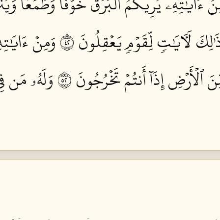
نۡ ءَايَٰتِهِۦ يُرِيكُمُ ٱلۡبَرۡقَ خَوۡفٗا وَطَمَعٗا وَيُنَز
ذَٰلِكَ لَأٓيَٰتٖ لِّقَوۡمٖ يَعۡقِلُونَ ٢٤
وَمِنۡ ءَايَٰتِه
ِّنَ ٱلۡأَرۡضِ إِذَآ أَنتُمۡ تَخۡرُجُونَ ٢٥
وَلَهُۥ مَن فِي