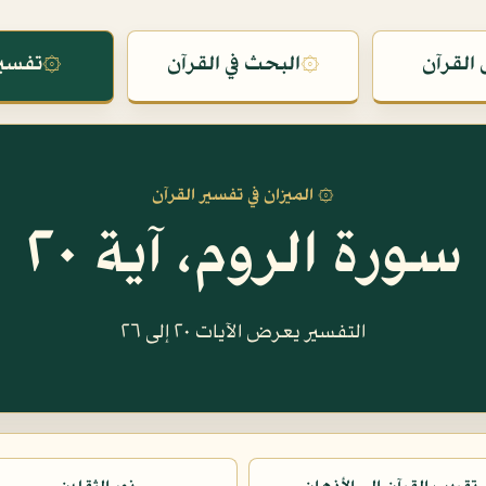
القرآن
۞
البحث في القرآن
۞
تفسير
۞ الميزان في تفسير القرآن
سورة الروم، آية ٢٠
التفسير يعرض الآيات ٢٠ إلى ٢٦