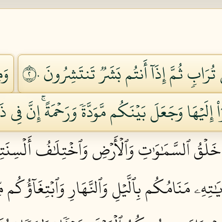
ُرَابٖ ثُمَّ إِذَآ أَنتُم بَشَرٞ تَنتَشِرُونَ ٢٠
وَم
إِلَيۡهَا وَجَعَلَ بَيۡنَكُم مَّوَدَّةٗ وَرَحۡمَةًۚ إِنَّ فِي ذَ
خَلۡقُ ٱلسَّمَٰوَٰتِ وَٱلۡأَرۡضِ وَٱخۡتِلَٰفُ أَلۡسِنَتِكُم
َٰتِهِۦ مَنَامُكُم بِٱلَّيۡلِ وَٱلنَّهَارِ وَٱبۡتِغَآؤُكُم م