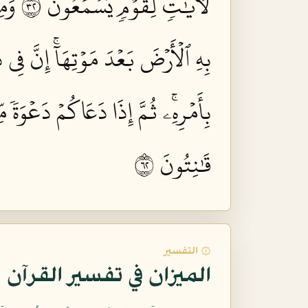
لَأٓيَٰتٖ لِّقَوۡمٖ يَسۡمَعُونَ ٢٣
وَمِ
بِهِ ٱلۡأَرۡضَ بَعۡدَ مَوۡتِهَآۚ إِنَّ فِي 
بِأَمۡرِهِۦۚ ثُمَّ إِذَا دَعَاكُمۡ دَعۡوَةٗ م
قَٰنِتُونَ ٢٦
۞ التفسير
الميزان في تفسير القرآن