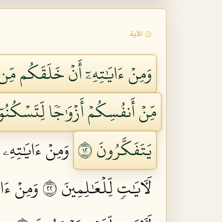
۞ الآية
وَمِنۡ ءَايَٰتِهِۦٓ أَنۡ خَلَقَكُم مِّن ت
مِّنۡ أَنفُسِكُمۡ أَزۡوَٰجٗا لِّتَسۡكُنُوٓاْ 
يَتَفَكَّرُونَ ٢١
وَمِنۡ ءَايَٰتِهِۦ 
لَأٓيَٰتٖ لِّلۡعَٰلِمِينَ ٢٢
وَمِنۡ ءَاي