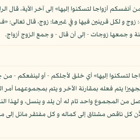
ن أنفسكم أزواجا لتسكنوا إليها» إلى آخر الآية، قال ا
: زوج و لكل قرينين فيها و في غيرها: زوج، قال تعالى: «ف
ة و جمعها زوجات - إلى أن قال - و جمع الزوج أزواج.
ا لتسكنوا إليها» أي خلق لأجلكم - أو لينفعكم - من
جهيزا يتم فعله بمقارنة الآخر و يتم بمجموعهما أمر ال
ل من المجموع واحد تام له أن يلد و ينسل، و لهذا الن
لأن كل ناقص مشتاق إلى كماله و كل مفتقر مائل إلى ما