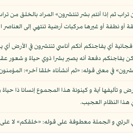
تراب ثم إذا أنتم بشر تنتشرون» المراد بالخلق من تراب
أو نطفة أو غيرها مركبات أرضية تنتهي إلى العناصر ال
ذا فجائية أي يفاجئكم أنكم أناسي تنتشرون في الأرض أ
كن يفاجئكم دفعة أنه يصير بشرا ذوي حياة و شعور عقل
شرون» في معنى قوله: «ثم أنشأناه خلقا آخر»: المؤمنون: 14
و تأليفها آية و كينونة هذا المجموع إنسانا ذا حياة و
 هذا النظام العجيب.
خي الرتبي و الجملة معطوفة على قوله: «خلقكم» لا على