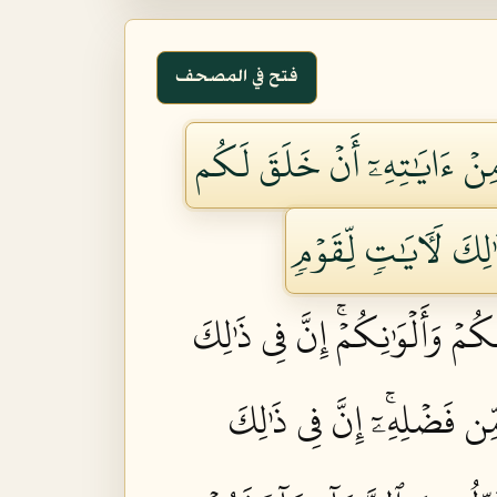
فتح في المصحف
ِنۡ ءَايَٰتِهِۦٓ أَنۡ خَلَقَ لَكُم
ٰلِكَ لَأٓيَٰتٖ لِّقَوۡمٖ
ۡ وَأَلۡوَٰنِكُمۡۚ إِنَّ فِي ذَٰلِكَ
ِّن فَضۡلِهِۦٓۚ إِنَّ فِي ذَٰلِكَ