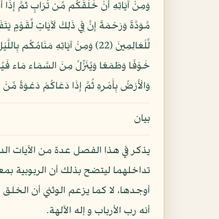
وَالْأَرْضُ بِأَمْرِهِ ثُمَّ إِذَا دَعَاكُمْ دَعْوَةً مِّنَ الْأَرْضِ إِذَا أَنتُمْ تَخْرُجُونَ (25) و
بيان
يذكر في هذا الفصل عدة من الآيات الدالة
تداخلهما ليتضح بذلك أن الربوبية بمعن
أوجدها، لا كما يزعم الوثني أن الخلق لل
أنه رب الأرباب و إله الآلهة.