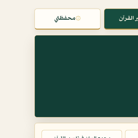
 القرآن
۞
محفظتي