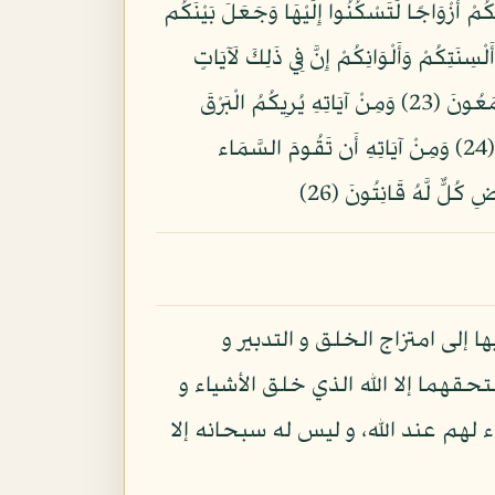
ْ آيَاتِهِ أَنْ خَلَقَ لَكُم مِّنْ أَنفُسِكُمْ أَزْوَاجًا لِّتَسْكُنُوا إِلَيْهَا وَجَعَلَ بَيْنَكُم
ِ وَالْأَرْضِ وَاخْتِلَافُ أَلْسِنَتِكُمْ وَأَلْوَانِكُمْ إِنَّ فِي ذَلِكَ لَآيَاتٍ
لِّلْعَالِمِينَ (22) وَمِنْ آيَاتِهِ مَنَامُكُم بِاللَّيْلِ وَالنَّهَارِ وَابْتِغَاؤُكُم مِّن فَضْلِهِ إِنَّ فِي ذَلِكَ لَآيَاتٍ لِّقَوْمٍ يَسْمَعُونَ (23) وَمِنْ آيَاتِهِ يُرِيكُمُ الْبَرْقَ
خَوْفًا وَطَمَعًا وَيُنَزِّلُ مِنَ السَّمَاء مَاء فَيُحْيِي بِهِ الْأَرْضَ بَعْدَ مَوْتِهَا إِنَّ فِي ذَلِكَ لَآيَاتٍ لِّقَوْمٍ يَعْقِلُونَ (24) وَمِنْ آيَاتِهِ أَن تَقُومَ السَّمَاء
ا إلى امتزاج الخلق و التدبير و
حقهما إلا الله الذي خلق الأشياء و
ء لهم عند الله، و ليس له سبحانه إلا