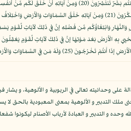
وَمِنْ آيَاتِهِ أَنْ خَلَقَكُم مِّن تُرَابٍ ثُمَّ إِذَا أَنتُم بَشَرٌ تَنتَشِرُونَ (20) وَمِن
مَّوَدَّةً وَرَحْمَةً إِنَّ فِي ذَلِكَ لَآيَاتٍ لِّقَوْمٍ يَتَفَكَّرُونَ (21) وَمِنْ آيَاتِهِ خَلْقُ السَّمَاوَات
َلَهُ مَن فِي السَّمَاوَاتِ وَالْأَرْضِ كُلٌّ لَّهُ قَانِتُونَ (26)
 على وحدانيته تعالى في الربوبية و الألوهية، و يشار فيه
ى ملك التدبير و الألوهية بمعنى المعبودية بالحق لا يست
ه وحده و التدبير و العبادة لأرباب الأصنام ليكونوا شفعا