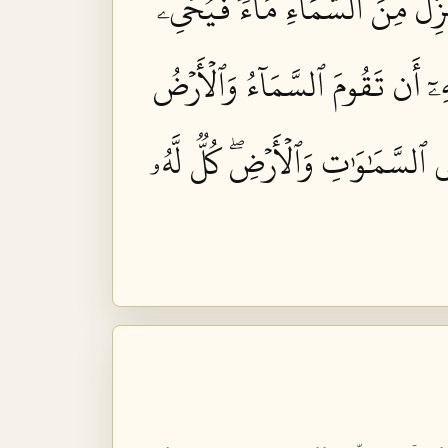
ِّلُ مِنَ ٱلسَّمَآءِ مَآءٗ فَيُحۡيِۦ
ِۦٓ أَن تَقُومَ ٱلسَّمَآءُ وَٱلۡأَرۡضُ
 ٱلسَّمَٰوَٰتِ وَٱلۡأَرۡضِۖ كُلّٞ لَّهُۥ