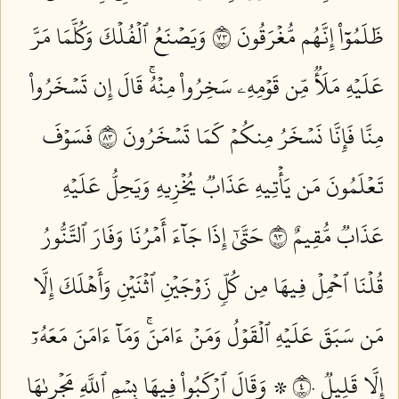
ظَلَمُوٓاْ إِنَّهُم مُّغۡرَقُونَ ٣٧
وَيَصۡنَعُ ٱلۡفُلۡكَ وَكُلَّمَا مَرَّ
عَلَيۡهِ مَلَأٞ مِّن قَوۡمِهِۦ سَخِرُواْ مِنۡهُۚ قَالَ إِن تَسۡخَرُواْ
مِنَّا فَإِنَّا نَسۡخَرُ مِنكُمۡ كَمَا تَسۡخَرُونَ ٣٨
فَسَوۡفَ
تَعۡلَمُونَ مَن يَأۡتِيهِ عَذَابٞ يُخۡزِيهِ وَيَحِلُّ عَلَيۡهِ
عَذَابٞ مُّقِيمٌ ٣٩
حَتَّىٰٓ إِذَا جَآءَ أَمۡرُنَا وَفَارَ ٱلتَّنُّورُ
قُلۡنَا ٱحۡمِلۡ فِيهَا مِن كُلّٖ زَوۡجَيۡنِ ٱثۡنَيۡنِ وَأَهۡلَكَ إِلَّا
مَن سَبَقَ عَلَيۡهِ ٱلۡقَوۡلُ وَمَنۡ ءَامَنَۚ وَمَآ ءَامَنَ مَعَهُۥٓ
إِلَّا قَلِيلٞ ٤٠
۞ وَقَالَ ٱرۡكَبُواْ فِيهَا بِسۡمِ ٱللَّهِ مَجۡر۪ىٰهَا