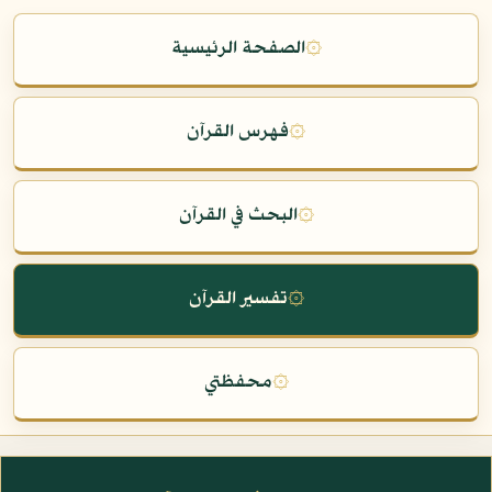
۞
الصفحة الرئيسية
۞
فهرس القرآن
۞
البحث في القرآن
۞
تفسير القرآن
۞
محفظتي