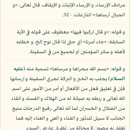
مرادف الإرساء، و الإرساء الإثبات و الإيقاف، قال تعالى: «و
الجبال أرساها:» النازعات: - 32.
و قوله: «و قال اركبوا فيها» معطوف على قوله في الآية
السابقة: «جاء أمرنا» أي حتى إذا قال نوح إلخ، و خطابه
لأهله و سائر المؤمنين أو لجميع من في السفينة.
و قوله: «بسم الله مجراها و مرساها» تسمية منه
(عليه
السلام)
يجلب به الخير و البركة لجري السفينة و إرسائها
فإن في تعليق فعل من الأفعال أو أمر من الأمور على اسم
الله تعالى و ربطه به صيانة له من الهلاك و الفساد و اتقاء
من الضلال و الخسران لما أنه تعالى رفيع الدرجات منيع
الجانب لا سبيل للدثور و الفناء و العي و العناء إليه فما
تعلق به مصون لا محالة من تطرق عارض السوء.