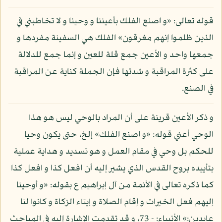
قوله تعالى: «و اصنع الفلك بأعيننا و وحينا و لا تخاطبني في
الذين ظلموا إنهم مغرقون» الفلك هي السفينة مفردها و
جمعها واحد و الأعين جمع قلة للعين و إنما جمع للدلالة
على كثرة المراقبة و شدتها فإن الجملة كناية عن المراقبة
في الصنع.
و ذكر الأعين قرينة على أن المراد بالوحي ليس هو هذا
الوحي أعني قوله: «و اصنع الفلك» إلخ، حتى يكون وحيا
للحكم بل وحي في مقام العمل و هو تسديد و هداية عملية
بتأييده بروح القدس الذي يشير إليه أن افعل كذا و افعل كذا
كما ذكره تعالى في الأئمة من آل إبراهيم ع بقوله: «و أوحينا
إليهم فعل الخيرات و إقام الصلاة و إيتاء الزكاة و كانوا لنا
عابدين:» الأنبياء: - 73، و قد تقدمت الإشارة إليه في المباحث