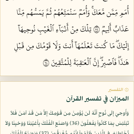
أُمَمٖ مِّمَّن مَّعَكَۚ وَأُمَمٞ سَنُمَتِّعُهُمۡ ثُمَّ يَمَسُّهُم مِّنَّا
عَذَابٌ أَلِيمٞ ٤٨
تِلۡكَ مِنۡ أَنۢبَآءِ ٱلۡغَيۡبِ نُوحِيهَآ
إِلَيۡكَۖ مَا كُنتَ تَعۡلَمُهَآ أَنتَ وَلَا قَوۡمُكَ مِن قَبۡلِ
هَٰذَاۖ فَٱصۡبِرۡۖ إِنَّ ٱلۡعَٰقِبَةَ لِلۡمُتَّقِينَ ٤٩
۞ التفسير
الميزان في تفسير القرآن
وَأُوحِيَ إِلَى نُوحٍ أَنَّهُ لَن يُؤْمِنَ مِن قَوْمِكَ إِلاَّ مَن قَدْ آمَنَ فَلاَ
تَبْتَئِسْ بِمَا كَانُواْ يَفْعَلُونَ (36) وَاصْنَعِ الْفُلْكَ بِأَعْيُنِنَا وَوَحْيِنَا وَلاَ
تُخَاطِبْنِي فِي الَّذِينَ ظَلَمُواْ إِنَّهُم مُّغْرَقُونَ (37) وَيَصْنَعُ الْفُلْكَ