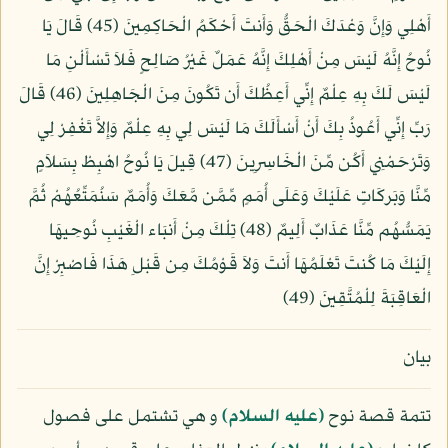
أَهْلِي وَإِنَّ وَعْدَكَ الْحَقُّ وَأَنتَ أَحْكَمُ الْحَاكِمِينَ (45) قَالَ يَا
نُوحُ إِنَّهُ لَيْسَ مِنْ أَهْلِكَ إِنَّهُ عَمَلٌ غَيْرُ صَالِحٍ فَلاَ تَسْأَلْنِ مَا
لَيْسَ لَكَ بِهِ عِلْمٌ إِنِّي أَعِظُكَ أَن تَكُونَ مِنَ الْجَاهِلِينَ (46) قَالَ
رَبِّ إِنِّي أَعُوذُ بِكَ أَنْ أَسْأَلَكَ مَا لَيْسَ لِي بِهِ عِلْمٌ وَإِلاَّ تَغْفِرْ لِي
وَتَرْحَمْنِي أَكُن مِّنَ الْخَاسِرِينَ (47) قِيلَ يَا نُوحُ اهْبِطْ بِسَلاَمٍ
مِّنَّا وَبَركَاتٍ عَلَيْكَ وَعَلَى أُمَمٍ مِّمَّن مَّعَكَ وَأُمَمٌ سَنُمَتِّعُهُمْ ثُمَّ
يَمَسُّهُم مِّنَّا عَذَابٌ أَلِيمٌ (48) تِلْكَ مِنْ أَنبَاء الْغَيْبِ نُوحِيهَا
إِلَيْكَ مَا كُنتَ تَعْلَمُهَا أَنتَ وَلاَ قَوْمُكَ مِن قَبْلِ هَذَا فَاصْبِرْ إِنَّ
الْعَاقِبَةَ لِلْمُتَّقِينَ (49)
بيان
تتمة قصة نوح
(عليه السلام)
و هي تشتمل على فصول