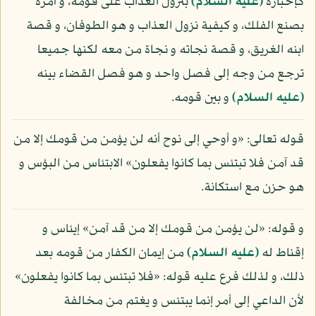
كإخباره
(عليه السلام)
بنزول العذاب على قومه، و أمره
بصنع الفلك، و كيفية نزول العذاب و هو الطوفان، و قصة
ابنه الغريق، و قصة نجاته و نجاة من معه لكنها جميعا
ترجع من وجه إلى فصل واحد و هو فصل القضاء بينه
(عليه السلام)
و بين قومه.
قوله تعالى: «و أوحي إلى نوح أنه لن يؤمن من قومك إلا من
قد آمن فلا تبتئس بما كانوا يفعلون» الابتئاس من البؤس و
هو حزن مع استكانة.
و قوله: «لن يؤمن من قومك إلا من قد آمن» إيئاس و
إقناط له
(عليه السلام)
من إيمان الكفار من قومه بعد
ذلك، و لذلك فرع عليه قوله: «فلا تبتئس بما كانوا يفعلون»
لأن الداعي إلى أمر إنما يبتئس و يغتم من مخالفة