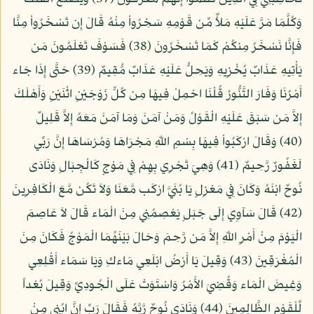
وَكُلَّمَا مَرَّ عَلَيْهِ مَلأٌ مِّن قَوْمِهِ سَخِرُواْ مِنْهُ قَالَ إِن تَسْخَرُواْ مِنَّا
فَإِنَّا نَسْخَرُ مِنكُمْ كَمَا تَسْخَرُونَ (38) فَسَوْفَ تَعْلَمُونَ مَن
يَأْتِيهِ عَذَابٌ يُخْزِيهِ وَيَحِلُّ عَلَيْهِ عَذَابٌ مُّقِيمٌ (39) حَتَّى إِذَا جَاء
أَمْرُنَا وَفَارَ التَّنُّورُ قُلْنَا احْمِلْ فِيهَا مِن كُلٍّ زَوْجَيْنِ اثْنَيْنِ وَأَهْلَكَ
إِلاَّ مَن سَبَقَ عَلَيْهِ الْقَوْلُ وَمَنْ آمَنَ وَمَا آمَنَ مَعَهُ إِلاَّ قَلِيلٌ
(40) وَقَالَ ارْكَبُواْ فِيهَا بِسْمِ اللّهِ مَجْرَاهَا وَمُرْسَاهَا إِنَّ رَبِّي
لَغَفُورٌ رَّحِيمٌ (41) وَهِيَ تَجْرِي بِهِمْ فِي مَوْجٍ كَالْجِبَالِ وَنَادَى
نُوحٌ ابْنَهُ وَكَانَ فِي مَعْزِلٍ يَا بُنَيَّ ارْكَب مَّعَنَا وَلاَ تَكُن مَّعَ الْكَافِرِينَ
(42) قَالَ سَآوِي إِلَى جَبَلٍ يَعْصِمُنِي مِنَ الْمَاء قَالَ لاَ عَاصِمَ
الْيَوْمَ مِنْ أَمْرِ اللّهِ إِلاَّ مَن رَّحِمَ وَحَالَ بَيْنَهُمَا الْمَوْجُ فَكَانَ مِنَ
الْمُغْرَقِينَ (43) وَقِيلَ يَا أَرْضُ ابْلَعِي مَاءكِ وَيَا سَمَاء أَقْلِعِي
وَغِيضَ الْمَاء وَقُضِيَ الأَمْرُ وَاسْتَوَتْ عَلَى الْجُودِيِّ وَقِيلَ بُعْداً
لِّلْقَوْمِ الظَّالِمِينَ (44) وَنَادَى نُوحٌ رَّبَّهُ فَقَالَ رَبِّ إِنَّ ابُنِي مِنْ