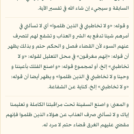
السابقة و سيجيء إن شاء الله في تفسير الآية.
و قوله: «و لا تخاطبني في الذين ظلموا» أي لا تسألني في
أمرهم شيئا تدفع به الشر و العذاب و تشفع لهم لتصرف
عنهم السوء لأن القضاء فصل و الحكم حتم و بذلك يظهر
أن قوله: «إنهم مغرقون» في محل التعليل لقوله: «و لا
تخاطبني» إلخ، أو لمجموع قوله: «و اصنع الفلك بأعيننا و
وحينا و لا تخاطبني في الذين ظلموا» و يظهر أيضا أن قوله:
«و لا تخاطبني» إلخ، كناية عن الشفاعة.
و المعنى: و اصنع السفينة تحت مراقبتنا الكاملة و تعليمنا
إياك و لا تسألني صرف العذاب عن هؤلاء الذين ظلموا فإنهم
مقضي عليهم الغرق قضاء حتم لا مرد له.