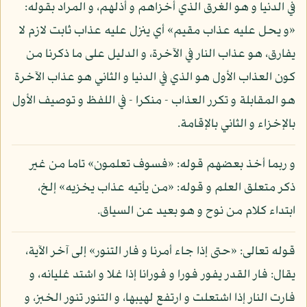
في الدنيا و هو الغرق الذي أخزاهم و أذلهم، و المراد بقوله:
«و يحل عليه عذاب مقيم» أي ينزل عليه عذاب ثابت لازم لا
يفارق، هو عذاب النار في الآخرة، و الدليل على ما ذكرنا من
كون العذاب الأول هو الذي في الدنيا و الثاني هو عذاب الآخرة
هو المقابلة و تكرر العذاب - منكرا - في اللفظ و توصيف الأول
بالإخزاء و الثاني بالإقامة.
و ربما أخذ بعضهم قوله: «فسوف تعلمون» تاما من غير
ذكر متعلق العلم و قوله: «من يأتيه عذاب يخزيه» إلخ،
ابتداء كلام من نوح و هو بعيد عن السياق.
قوله تعالى: «حتى إذا جاء أمرنا و فار التنور» إلى آخر الآية،
يقال: فار القدر يفور فورا و فورانا إذا غلا و اشتد غليانه، و
فارت النار إذا اشتعلت و ارتفع لهيبها، و التنور تنور الخبز، و