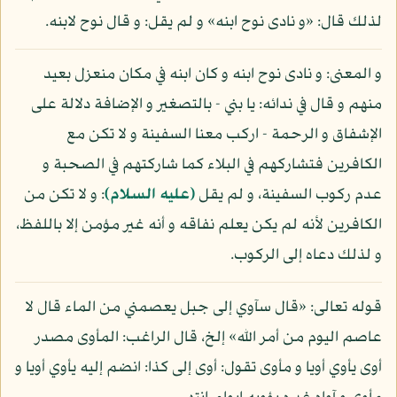
لذلك قال: «و نادى نوح ابنه» و لم يقل: و قال نوح لابنه.
و المعنى: و نادى نوح ابنه و كان ابنه في مكان منعزل بعيد
منهم و قال في ندائه: يا بني - بالتصغير و الإضافة دلالة على
الإشفاق و الرحمة - اركب معنا السفينة و لا تكن مع
الكافرين فتشاركهم في البلاء كما شاركتهم في الصحبة و
عدم ركوب السفينة، و لم يقل
(عليه السلام)
: و لا تكن من
الكافرين لأنه لم يكن يعلم نفاقه و أنه غير مؤمن إلا باللفظ،
و لذلك دعاه إلى الركوب.
قوله تعالى: «قال سآوي إلى جبل يعصمني من الماء قال لا
عاصم اليوم من أمر الله» إلخ، قال الراغب: المأوى مصدر
أوى يأوي أويا و مأوى تقول: أوى إلى كذا: انضم إليه يأوي أويا و