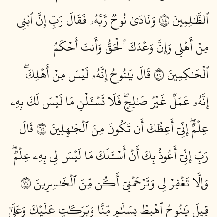
ٱلظَّٰلِمِينَ ٤٤
وَنَادَىٰ نُوحٞ رَّبَّهُۥ فَقَالَ رَبِّ إِنَّ ٱبۡنِي
مِنۡ أَهۡلِي وَإِنَّ وَعۡدَكَ ٱلۡحَقُّ وَأَنتَ أَحۡكَمُ
ٱلۡحَٰكِمِينَ ٤٥
قَالَ يَٰنُوحُ إِنَّهُۥ لَيۡسَ مِنۡ أَهۡلِكَۖ
إِنَّهُۥ عَمَلٌ غَيۡرُ صَٰلِحٖۖ فَلَا تَسۡـَٔلۡنِ مَا لَيۡسَ لَكَ بِهِۦ
عِلۡمٌۖ إِنِّيٓ أَعِظُكَ أَن تَكُونَ مِنَ ٱلۡجَٰهِلِينَ ٤٦
قَالَ
رَبِّ إِنِّيٓ أَعُوذُ بِكَ أَنۡ أَسۡـَٔلَكَ مَا لَيۡسَ لِي بِهِۦ عِلۡمٞۖ
وَإِلَّا تَغۡفِرۡ لِي وَتَرۡحَمۡنِيٓ أَكُن مِّنَ ٱلۡخَٰسِرِينَ ٤٧
قِيلَ يَٰنُوحُ ٱهۡبِطۡ بِسَلَٰمٖ مِّنَّا وَبَرَكَٰتٍ عَلَيۡكَ وَعَلَىٰٓ