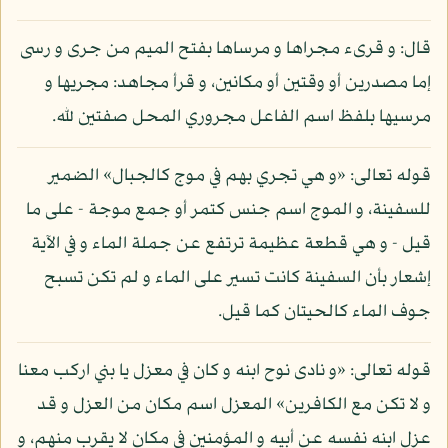
قال: و قرىء مجراها و مرساها بفتح الميم من جرى و رسى
إما مصدرين أو وقتين أو مكانين، و قرأ مجاهد: مجريها و
مرسيها بلفظ اسم الفاعل مجروري المحل صفتين لله.
قوله تعالى: «و هي تجري بهم في موج كالجبال» الضمير
للسفينة، و الموج اسم جنس كتمر أو جمع موجة - على ما
قيل - و هي قطعة عظيمة ترتفع عن جملة الماء و في الآية
إشعار بأن السفينة كانت تسير على الماء و لم تكن تسبح
جوف الماء كالحيتان كما قيل.
قوله تعالى: «و نادى نوح ابنه و كان في معزل يا بني اركب معنا
و لا تكن مع الكافرين» المعزل اسم مكان من العزل و قد
عزل ابنه نفسه عن أبيه و المؤمنين في مكان لا يقرب منهم، و