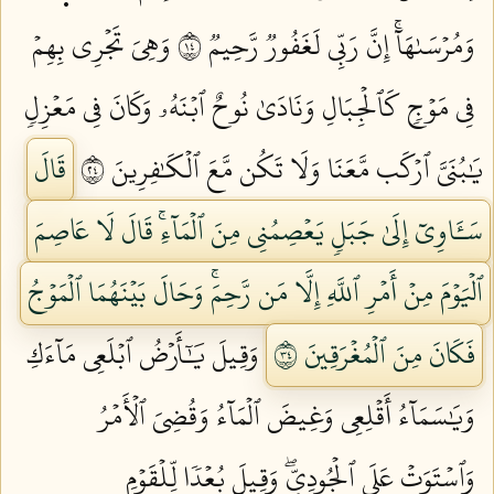
وَمُرۡسَىٰهَآۚ إِنَّ رَبِّي لَغَفُورٞ رَّحِيمٞ ٤١
وَهِيَ تَجۡرِي بِهِمۡ
فِي مَوۡجٖ كَٱلۡجِبَالِ وَنَادَىٰ نُوحٌ ٱبۡنَهُۥ وَكَانَ فِي مَعۡزِلٖ
يَٰبُنَيَّ ٱرۡكَب مَّعَنَا وَلَا تَكُن مَّعَ ٱلۡكَٰفِرِينَ ٤٢
قَالَ
سَـَٔاوِيٓ إِلَىٰ جَبَلٖ يَعۡصِمُنِي مِنَ ٱلۡمَآءِۚ قَالَ لَا عَاصِمَ
ٱلۡيَوۡمَ مِنۡ أَمۡرِ ٱللَّهِ إِلَّا مَن رَّحِمَۚ وَحَالَ بَيۡنَهُمَا ٱلۡمَوۡجُ
فَكَانَ مِنَ ٱلۡمُغۡرَقِينَ ٤٣
وَقِيلَ يَٰٓأَرۡضُ ٱبۡلَعِي مَآءَكِ
وَيَٰسَمَآءُ أَقۡلِعِي وَغِيضَ ٱلۡمَآءُ وَقُضِيَ ٱلۡأَمۡرُ
وَٱسۡتَوَتۡ عَلَى ٱلۡجُودِيِّۖ وَقِيلَ بُعۡدٗا لِّلۡقَوۡمِ