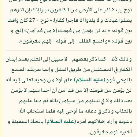
نوح رب لا تذر على الأرض من الكافرين ديارا إنك إن تذرهم
يضلوا عبادك و لا يلدوا إلا فاجرا كفارا:» نوح: - 27 كان واقعا
بين قوله: «إنه لن يؤمن من قومك إلا من قد آمن» إلخ، و
بين قوله: «و اصنع الفلك - إلى قوله - إنهم مغرقون».
و ذلك لأنه - كما ذكر بعضهم - لا سبيل إلى العلم بعدم إيمان
الكفار في المستقبل من طريق العقل و إنما طريقه السمع
بالوحي فهو
(عليه السلام)
علم أولا من وحيه تعالى إليه أنه
لن يؤمن من قومك إلا من قد آمن أن أحدا منهم لا يؤمن
بعد ذلك و لا في نسلهم من سيؤمن بالله ثم دعا عليهم
بالعذاب و ذكر في دعائه ما أوحي إليه فلما استجاب الله
دعوته و أراد إهلاكهم أمره
(عليه السلام)
باتخاذ السفينة و
أخبره أنهم مغرقون.