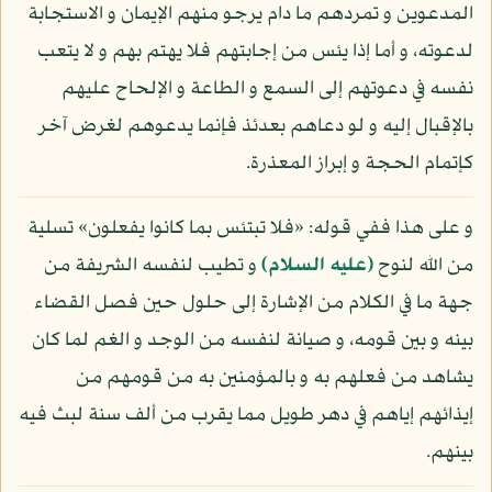
المدعوين و تمردهم ما دام يرجو منهم الإيمان و الاستجابة
لدعوته، و أما إذا يئس من إجابتهم فلا يهتم بهم و لا يتعب
نفسه في دعوتهم إلى السمع و الطاعة و الإلحاح عليهم
بالإقبال إليه و لو دعاهم بعدئذ فإنما يدعوهم لغرض آخر
كإتمام الحجة و إبراز المعذرة.
و على هذا ففي قوله: «فلا تبتئس بما كانوا يفعلون» تسلية
من الله لنوح
(عليه السلام)
و تطيب لنفسه الشريفة من
جهة ما في الكلام من الإشارة إلى حلول حين فصل القضاء
بينه و بين قومه، و صيانة لنفسه من الوجد و الغم لما كان
يشاهد من فعلهم به و بالمؤمنين به من قومهم من
إيذائهم إياهم في دهر طويل مما يقرب من ألف سنة لبث فيه
بينهم.