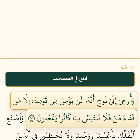
۞ الآية
فتح في المصحف
وَأُوحِيَ إِلَىٰ نُوحٍ أَنَّهُۥ لَن يُؤۡمِنَ مِن قَوۡمِكَ إِلَّا مَن
قَدۡ ءَامَنَ فَلَا تَبۡتَئِسۡ بِمَا كَانُواْ يَفۡعَلُونَ ٣٦
وَٱصۡنَعِ
ٱلۡفُلۡكَ بِأَعۡيُنِنَا وَوَحۡيِنَا وَلَا تُخَٰطِبۡنِي فِي ٱلَّذِينَ