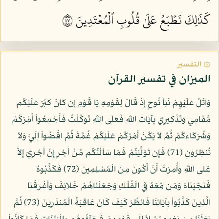
كَذَٰلِكَ نَطۡبَعُ عَلَىٰ قُلُوبِ ٱلۡمُعۡتَدِينَ ٧٤
۞ التفسير
الميزان في تفسير القرآن
وَاتْلُ عَلَيْهِمْ نَبَأَ نُوحٍ إِذْ قَالَ لِقَوْمِهِ يَا قَوْمِ إِن كَانَ كَبُرَ عَلَيْكُم
مَّقَامِي وَتَذْكِيرِي بِآيَاتِ اللّهِ فَعَلَى اللّهِ تَوَكَّلْتُ فَأَجْمِعُواْ أَمْرَكُمْ
وَشُرَكَاءكُمْ ثُمَّ لاَ يَكُنْ أَمْرُكُمْ عَلَيْكُمْ غُمَّةً ثُمَّ اقْضُواْ إِلَيَّ وَلاَ
تُنظِرُونِ (71) فَإِن تَوَلَّيْتُمْ فَمَا سَأَلْتُكُم مِّنْ أَجْرٍ إِنْ أَجْرِيَ إِلاَّ
عَلَى اللّهِ وَأُمِرْتُ أَنْ أَكُونَ مِنَ الْمُسْلِمِينَ (72) فَكَذَّبُوهُ
فَنَجَّيْنَاهُ وَمَن مَّعَهُ فِي الْفُلْكِ وَجَعَلْنَاهُمْ خَلاَئِفَ وَأَغْرَقْنَا
الَّذِينَ كَذَّبُواْ بِآيَاتِنَا فَانظُرْ كَيْفَ كَانَ عَاقِبَةُ الْمُنذَرِينَ (73) ثُمَّ