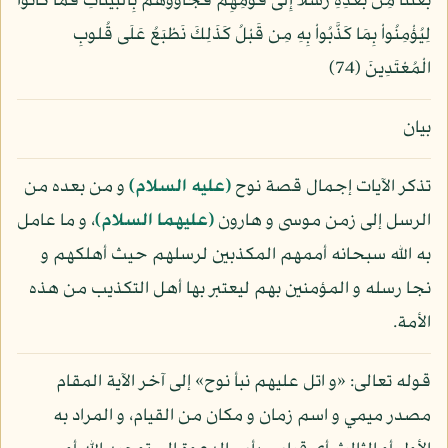
بَعَثْنَا مِن بَعْدِهِ رُسُلاً إِلَى قَوْمِهِمْ فَجَآؤُوهُم بِالْبَيِّنَاتِ فَمَا كَانُواْ
لِيُؤْمِنُواْ بِمَا كَذَّبُواْ بِهِ مِن قَبْلُ كَذَلِكَ نَطْبَعُ عَلَى قُلوبِ
الْمُعْتَدِينَ (74)
بيان
تذكر الآيات إجمال قصة نوح
(عليه السلام)
و من بعده من
الرسل إلى زمن موسى و هارون
(عليهما السلام)
، و ما عامل
به الله سبحانه أممهم المكذبين لرسلهم حيث أهلكهم و
نجا رسله و المؤمنين بهم ليعتبر بها أهل التكذيب من هذه
الأمة.
قوله تعالى: «و اتل عليهم نبأ نوح» إلى آخر الآية المقام
مصدر ميمي و اسم زمان و مكان من القيام، و المراد به