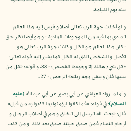
بيان ثبوت التكليف بالتوحيد تكليفا لا محيص عنه مسئولا
عنه يوم القيامة.
و لو أخذت جهة الرب تعالى أصلا و قيس إليه هذا العالم
المادي بما فيه من الموجودات المادية - و هو أيضا نظر حق
- كان هذا العالم هو الظل و كانت جهة الرب تعالى هو
الأصل و الشخص الذي له الظل كما يشير إليه قوله تعالى:
«كل شيء هالك إلا وجهه:» القصص: - 88، و قوله: «كل من
عليها فان و يبقى وجه ربك:» الرحمن - 27،.
و أما ما رواه العياشي عن أبي بصير عن أبي عبد الله
(عليه
السلام)
: في قوله: «فما كانوا ليؤمنوا بما كذبوا به من قبل»
قال: «بعث الله الرسل إلى الخلق و هم في أصلاب الرجال و
أرحام النساء فمن صدق حينئذ صدق بعد ذلك، و من كذب