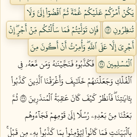
يَكُنۡ أَمۡرُكُمۡ عَلَيۡكُمۡ غُمَّةٗ ثُمَّ ٱقۡضُوٓاْ إِلَيَّ وَلَا
تُنظِرُونِ ٧١
فَإِن تَوَلَّيۡتُمۡ فَمَا سَأَلۡتُكُم مِّنۡ أَجۡرٍۖ إِنۡ
أَجۡرِيَ إِلَّا عَلَى ٱللَّهِۖ وَأُمِرۡتُ أَنۡ أَكُونَ مِنَ
ٱلۡمُسۡلِمِينَ ٧٢
فَكَذَّبُوهُ فَنَجَّيۡنَٰهُ وَمَن مَّعَهُۥ فِي
ٱلۡفُلۡكِ وَجَعَلۡنَٰهُمۡ خَلَٰٓئِفَ وَأَغۡرَقۡنَا ٱلَّذِينَ كَذَّبُواْ
بِـَٔايَٰتِنَاۖ فَٱنظُرۡ كَيۡفَ كَانَ عَٰقِبَةُ ٱلۡمُنذَرِينَ ٧٣
ثُمَّ
بَعَثۡنَا مِنۢ بَعۡدِهِۦ رُسُلًا إِلَىٰ قَوۡمِهِمۡ فَجَآءُوهُم
بِٱلۡبَيِّنَٰتِ فَمَا كَانُواْ لِيُؤۡمِنُواْ بِمَا كَذَّبُواْ بِهِۦ مِن قَبۡلُۚ