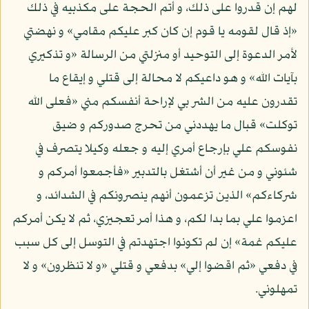
لهم إن قدروا على ذلك، و أتم الحجة على مكذبيه في ذلك
«إذ قال لقومه يا قوم إن كان كبر عليكم مقامي» و نهضتي
لأمر الدعوة إلى التوحيد أو منزلتي من الرسالة «و تذكيري
بآيات الله» و هو داعيكم لا محالة إلى قتلي و إيقاع ما
تقدرون عليه من الشر بي لإراحة أنفسكم مني «فعلى الله
توكلت» قبال ما يهددني من تحرج صدوركم و ضيق
نفوسكم علي بإرجاع أمري إليه و جعله وكيلا يتصرف في
شئوني و من غير أن أشتغل بالتدبير «فأجمعوا أمركم و
شركاءكم» الذين تزعمون أنهم ينصرونكم في الشدائد، و
اعزموا علي بما بدا لكم، و هذا أمر تعجيزي، ثم لا يكن أمركم
عليكم غمة» إن لم تكونوا اجتهدتم في التوسل إلى كل سبب
في دفعي «ثم اقضوا إلي» بدفعي و قتلي «و لا تنظرون» و لا
تمهلوني.