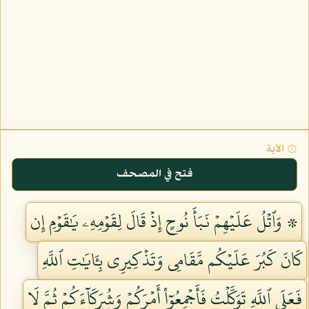
۞ الآية
فتح في المصحف
۞ وَٱتۡلُ عَلَيۡهِمۡ نَبَأَ نُوحٍ إِذۡ قَالَ لِقَوۡمِهِۦ يَٰقَوۡمِ إِن
كَانَ كَبُرَ عَلَيۡكُم مَّقَامِي وَتَذۡكِيرِي بِـَٔايَٰتِ ٱللَّهِ
فَعَلَى ٱللَّهِ تَوَكَّلۡتُ فَأَجۡمِعُوٓاْ أَمۡرَكُمۡ وَشُرَكَآءَكُمۡ ثُمَّ لَا