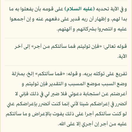
و في الآية تحديه
(عليه السلام)
على قومه بأن يفعلوا به ما
بدا لهم، و إظهار أن ربه قدير على دفعهم عنه و إن أجمعوا
عليه و انتصروا بشركائهم و آلهتهم.
قوله تعالى: «فإن توليتم فما سألتكم من أجر» إلى آخر
الآية.
تفريع على توكله بربه، و قوله: «فما سألتكم» إلخ، بمنزلة
وضع السبب موضع المسبب و التقدير فإن توليتم و
أعرضتم عن استجابة دعوتي فلا ضير لي في ذلك فإني لا
أتضرر في إعراضكم شيئا لأني إنما كنت أتضرر بإعراضكم عني
لو كنت سألتكم أجرا على ذلك يفوت بالإعراض و ما سألتكم
عليه من أجر إن أجري إلا على الله.