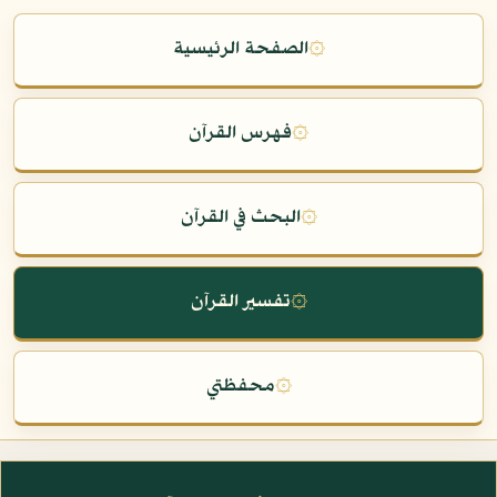
۞
الصفحة الرئيسية
۞
فهرس القرآن
۞
البحث في القرآن
۞
تفسير القرآن
۞
محفظتي