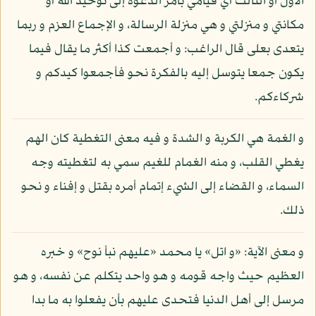
الأول أو الثالث أي قيامي بأمر الدعوة إلى توحيد الله أو
مكانتي و منزلتي و هي منزلة الرسالة، و الإجماع العزم و ربما
يتعدى بعلى قال الراغب: و أجمعت كذا أكثر ما يقال فيما
يكون جمعا يتوسل إليه بالفكرة نحو فأجمعوا كيدكم و
شركاءكم.
و الغمة هي الكربة و الشدة و فيه معنى التغطية كان الهم
يغطي القلب، و منه الغمام للغيم سمي به لتغطيته وجه
السماء، و القضاء إلى الشيء إتمام أمره بقتل و إفناء و نحو
ذلك.
و معنى الآية: «و اتل» يا محمد «عليهم نبأ نوح» و خبره
العظيم حيث واجه قومه و هو واحد يتكلم عن نفسه، و هو
مرسل إلى أهل الدنيا فتحدى عليهم بأن يفعلوا به ما بدا