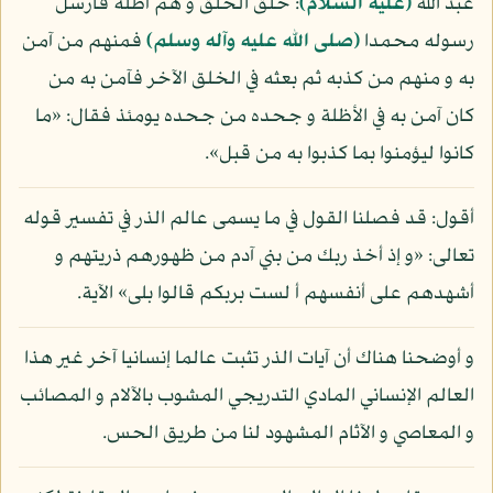
عبد الله
(عليه السلام)
: خلق الخلق و هم أظلة فأرسل
رسوله محمدا
(صلى الله عليه وآله وسلم)
فمنهم من آمن
به و منهم من كذبه ثم بعثه في الخلق الآخر فآمن به من
كان آمن به في الأظلة و جحده من جحده يومئذ فقال: «ما
كانوا ليؤمنوا بما كذبوا به من قبل».
أقول: قد فصلنا القول في ما يسمى عالم الذر في تفسير قوله
تعالى: «و إذ أخذ ربك من بني آدم من ظهورهم ذريتهم و
أشهدهم على أنفسهم أ لست بربكم قالوا بلى» الآية.
و أوضحنا هناك أن آيات الذر تثبت عالما إنسانيا آخر غير هذا
العالم الإنساني المادي التدريجي المشوب بالآلام و المصائب
و المعاصي و الآثام المشهود لنا من طريق الحس.