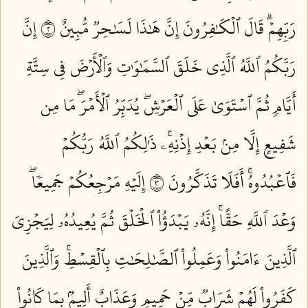
رَبِّهِمۡۗ قَالَ ٱلۡكَٰفِرُونَ إِنَّ هَٰذَا لَسَٰحِرٞ مُّبِينٌ ٢
إِنَّ
رَبَّكُمُ ٱللَّهُ ٱلَّذِي خَلَقَ ٱلسَّمَٰوَٰتِ وَٱلۡأَرۡضَ فِي سِتَّةِ
أَيَّامٖ ثُمَّ ٱسۡتَوَىٰ عَلَى ٱلۡعَرۡشِۖ يُدَبِّرُ ٱلۡأَمۡرَۖ مَا مِن
شَفِيعٍ إِلَّا مِنۢ بَعۡدِ إِذۡنِهِۦۚ ذَٰلِكُمُ ٱللَّهُ رَبُّكُمۡ
فَٱعۡبُدُوهُۚ أَفَلَا تَذَكَّرُونَ ٣
إِلَيۡهِ مَرۡجِعُكُمۡ جَمِيعٗاۖ
وَعۡدَ ٱللَّهِ حَقًّاۚ إِنَّهُۥ يَبۡدَؤُاْ ٱلۡخَلۡقَ ثُمَّ يُعِيدُهُۥ لِيَجۡزِيَ
ٱلَّذِينَ ءَامَنُواْ وَعَمِلُواْ ٱلصَّٰلِحَٰتِ بِٱلۡقِسۡطِۚ وَٱلَّذِينَ
كَفَرُواْ لَهُمۡ شَرَابٞ مِّنۡ حَمِيمٖ وَعَذَابٌ أَلِيمُۢ بِمَا كَانُواْ