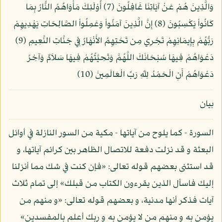
وَالَّذِينَ هُمْ عَنْ آيَاتِنَا غَافِلُونَ (7) أُوْلَئِكَ مَأْوَاهُمُ النُّارُ بِمَا
كَانُواْ يَكْسِبُونَ (8) إِنَّ الَّذِينَ آمَنُواْ وَعَمِلُواْ الصَّالِحَاتِ يَهْدِيهِمْ
رَبُّهُمْ بِإِيمَانِهِمْ تَجْرِي مِن تَحْتِهِمُ الأَنْهَارُ فِي جَنَّاتِ النَّعِيمِ (9)
دَعْوَاهُمْ فِيهَا سُبْحَانَكَ اللَّهُمَّ وَتَحِيَّتُهُمْ فِيهَا سَلاَمٌ وَآخِرُ
دَعْوَاهُمْ أَنِ الْحَمْدُ لِلّهِ رَبِّ الْعَالَمِينَ (10)
بيان
السورة - كما يلوح من آياتها - مكية من السور النازلة في أوائل
البعثة و قد نزلت دفعة للاتصال الظاهر بين كرائم آياتها، و
قد استثنى بعضهم قوله تعالى: «فإن كنت في شك مما أنزلنا
إليك فاسأل الذين يقرءون الكتاب من قبلك» إلى تمام ثلاث
آيات فذكر أنها مدنية، و بعضهم قوله تعالى: «و منهم من
يؤمن به و منهم من لا يؤمن به و ربك أعلم بالمفسدين»