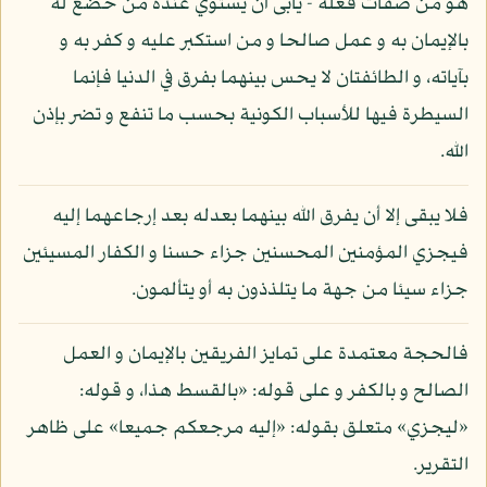
هو من صفات فعله - يأبى أن يستوي عنده من خضع له
بالإيمان به و عمل صالحا و من استكبر عليه و كفر به و
بآياته، و الطائفتان لا يحس بينهما بفرق في الدنيا فإنما
السيطرة فيها للأسباب الكونية بحسب ما تنفع و تضر بإذن
الله.
فلا يبقى إلا أن يفرق الله بينهما بعدله بعد إرجاعهما إليه
فيجزي المؤمنين المحسنين جزاء حسنا و الكفار المسيئين
جزاء سيئا من جهة ما يتلذذون به أو يتألمون.
فالحجة معتمدة على تمايز الفريقين بالإيمان و العمل
الصالح و بالكفر و على قوله: «بالقسط هذا، و قوله:
«ليجزي» متعلق بقوله: «إليه مرجعكم جميعا» على ظاهر
التقرير.