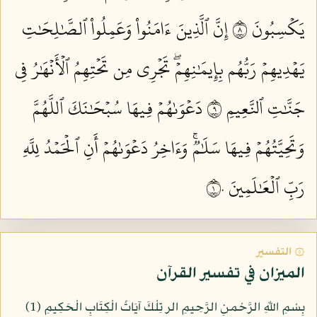
يَكۡسِبُونَ ٨
إِنَّ ٱلَّذِينَ ءَامَنُواْ وَعَمِلُواْ ٱلصَّٰلِحَٰتِ
يَهۡدِيهِمۡ رَبُّهُم بِإِيمَٰنِهِمۡۖ تَجۡرِي مِن تَحۡتِهِمُ ٱلۡأَنۡهَٰرُ فِي
جَنَّٰتِ ٱلنَّعِيمِ ٩
دَعۡوَىٰهُمۡ فِيهَا سُبۡحَٰنَكَ ٱللَّهُمَّ
وَتَحِيَّتُهُمۡ فِيهَا سَلَٰمٞۚ وَءَاخِرُ دَعۡوَىٰهُمۡ أَنِ ٱلۡحَمۡدُ لِلَّهِ
رَبِّ ٱلۡعَٰلَمِينَ ١٠
۞ التفسير
الميزان في تفسير القرآن
بِسْمِ اللّهِ الرَّحْمنِ الرَّحِيمِ الر تِلْكَ آيَاتُ الْكِتَابِ الْحَكِيمِ (1)