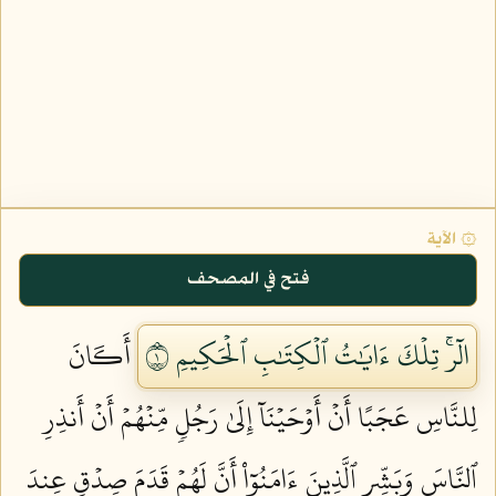
۞ الآية
فتح في المصحف
الٓرۚ تِلۡكَ ءَايَٰتُ ٱلۡكِتَٰبِ ٱلۡحَكِيمِ ١
أَكَانَ
لِلنَّاسِ عَجَبًا أَنۡ أَوۡحَيۡنَآ إِلَىٰ رَجُلٖ مِّنۡهُمۡ أَنۡ أَنذِرِ
ٱلنَّاسَ وَبَشِّرِ ٱلَّذِينَ ءَامَنُوٓاْ أَنَّ لَهُمۡ قَدَمَ صِدۡقٍ عِندَ