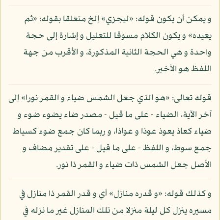
و يمكن أن يكون قوله: «ليجزي» إلخ متعلقا بقوله: «ثم
يعيده» و يكون الكلام مسوقا للتعليل و إشارة إلى حجة
واحدة و هي الحجة الثانية المذكورة، و الأقرب من جهة
اللفظ هو الأخير.
قوله تعالى: «هو الذي جعل الشمس ضياء و القمر نورا» إلى
آخر الآية، الضياء - على ما قيل - مصدر ضاء يضوء ضوء و
ضياء كعاذ يعوذ عوذا و عواذا، و ربما كان جمع ضوء كسياط
جمع سوط، و اللفظ - على ما قيل - على تقدير مضاف و
الأصل جعل الشمس ذات ضياء و القمر ذا نور.
و كذلك قوله: «و قدره منازل» أي و قدر القمر ذا منازل في
مسيره ينزل كل ليلة منزلا من تلك المنازل غير ما نزله في