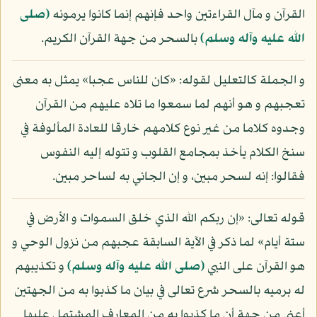
القرآن و مآل القراءتين واحد فإنهم إنما كانوا يرمونه
(صلى
الله عليه وآله وسلم)
بالسحر من جهة القرآن الكريم.
و الجملة كالتعليل لقوله: «كان للناس عجبا» يمثل به معنى
تعجبهم و هو أنهم لما سمعوا ما تلاه عليهم من القرآن
وجدوه كلاما من غير نوع كلامهم خارقا للعادة المألوفة في
سنخ الكلام يأخذ بمجامع القلوب و تتوله إليه النفوس
فقالوا: إنه لسحر مبين، و إن الجائي به لساحر مبين.
قوله تعالى: «إن ربكم الله الذي خلق السموات و الأرض في
ستة أيام» لما ذكر في الآية السابقة عجبهم من نزول الوحي و
هو القرآن على النبي
(صلى الله عليه وآله وسلم)
و تكذيبهم
له برميه بالسحر شرع تعالى في بيان ما كذبوا به من الجهتين
أعني من جهة أن ما كذبوا به من المعارف المشتمل عليها