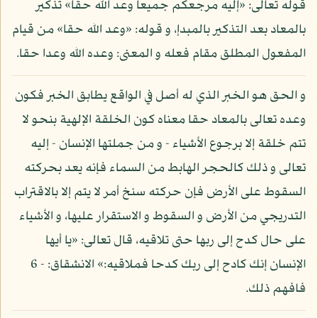
قوله تعالى: «إليه مرجعكم جميعا وعد الله حقا» تذكير
بالمعاد بعد التذكير بالمبدإ، و قوله: «وعد الله حقا» من قيام
المفعول المطلق مقام فعله و المعنى: وعده الله وعدا حقا.
و الحق هو الخبر الذي له أصل في الواقع يطابق الخبر فكون
وعده تعالى بالمعاد حقا معناه كون الخلقة الإلهية بنحو لا
تتم خلقة إلا برجوع الأشياء - و من جملتها الإنسان - إليه
تعالى و ذلك كالحجر الهابط من السماء فإنه يعد بحركته
السقوط على الأرض فإن حركته سنخ أمر لا يتم إلا بالاقتراب
التدريجي من الأرض و السقوط و الاستقرار عليها، و الأشياء
على حال كدح إلى ربها حتى تلاقيه، قال تعالى: «يا أيها
الإنسان إنك كادح إلى ربك كدحا فملاقيه:» الانشقاق: - 6
فافهم ذلك.