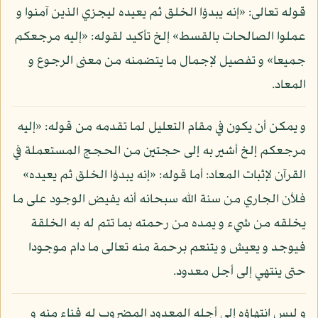
قوله تعالى: «إنه يبدؤا الخلق ثم يعيده ليجزي الذين آمنوا و
عملوا الصالحات بالقسط» إلخ تأكيد لقوله: «إليه مرجعكم
جميعا» و تفصيل لإجمال ما يتضمنه من معنى الرجوع و
المعاد.
و يمكن أن يكون في مقام التعليل لما تقدمه من قوله: «إليه
مرجعكم إلخ أشير به إلى حجتين من الحجج المستعملة في
القرآن لإثبات المعاد: أما قوله: «إنه يبدؤا الخلق ثم يعيده»
فلأن الجاري من سنة الله سبحانه أنه يفيض الوجود على ما
يخلقه من شيء و يمده من رحمته بما تتم له به الخلقة
فيوجد و يعيش و يتنعم برحمة منه تعالى ما دام موجودا
حتى ينتهي إلى أجل معدود.
و ليس انتهاؤه إلى أجله المعدود المضروب له فناء منه و