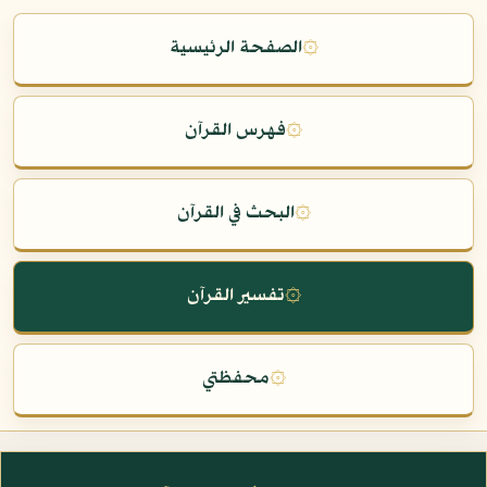
۞
الصفحة الرئيسية
۞
فهرس القرآن
۞
البحث في القرآن
۞
تفسير القرآن
۞
محفظتي