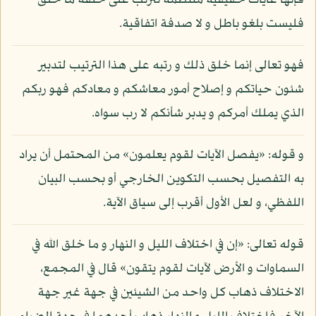
فإنها غايات حقيقية منتظمة تترتب على خلقة ما خلق
فليست بلغو باطل و لا صدفة اتفاقية.
فهو تعالى إنما خلق ذلك و رتبه على هذا الترتيب لتدبير
شئون حياتكم و إصلاح أمور معاشكم و معادكم فهو ربكم
الذي يملك أمركم و يدبر شأنكم لا رب سواه.
و قوله: «يفصل الآيات لقوم يعلمون» من المحتمل أن يراد
به التفصيل بحسب التكوين الخارجي أو بحسب البيان
اللفظي، و لعل الأول أقرب إلى سياق الآية.
قوله تعالى: «إن في اختلاف الليل و النهار و ما خلق الله في
السماوات و الأرض لآيات لقوم يتقون» قال في المجمع،
الاختلاف ذهاب كل واحد من الشيئين في جهة غير جهة