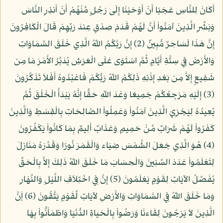
أَكَانَ لِلنَّاسِ عَجَبًا أَنْ أَوْحَيْنَا إِلَى رَجُلٍ مِّنْهُمْ أَنْ أَنذِرِ النَّاسَ
وَبَشِّرِ الَّذِينَ آمَنُواْ أَنَّ لَهُمْ قَدَمَ صِدْقٍ عِندَ رَبِّهِمْ قَالَ الْكَافِرُونَ
إِنَّ هَذَا لَسَاحِرٌ مُّبِينٌ (2) إِنَّ رَبَّكُمُ اللّهُ الَّذِي خَلَقَ السَّمَاوَاتِ
وَالأَرْضَ فِي سِتَّةِ أَيَّامٍ ثُمَّ اسْتَوَى عَلَى الْعَرْشِ يُدَبِّرُ الأَمْرَ مَا مِن
شَفِيعٍ إِلاَّ مِن بَعْدِ إِذْنِهِ ذَلِكُمُ اللّهُ رَبُّكُمْ فَاعْبُدُوهُ أَفَلاَ تَذَكَّرُونَ
(3) إِلَيْهِ مَرْجِعُكُمْ جَمِيعًا وَعْدَ اللّهِ حَقًّا إِنَّهُ يَبْدَأُ الْخَلْقَ ثُمَّ
يُعِيدُهُ لِيَجْزِيَ الَّذِينَ آمَنُواْ وَعَمِلُواْ الصَّالِحَاتِ بِالْقِسْطِ وَالَّذِينَ
كَفَرُواْ لَهُمْ شَرَابٌ مِّنْ حَمِيمٍ وَعَذَابٌ أَلِيمٌ بِمَا كَانُواْ يَكْفُرُونَ
(4) هُوَ الَّذِي جَعَلَ الشَّمْسَ ضِيَاء وَالْقَمَرَ نُورًا وَقَدَّرَهُ مَنَازِلَ
لِتَعْلَمُواْ عَدَدَ السِّنِينَ وَالْحِسَابَ مَا خَلَقَ اللّهُ ذَلِكَ إِلاَّ بِالْحَقِّ
يُفَصِّلُ الآيَاتِ لِقَوْمٍ يَعْلَمُونَ (5) إِنَّ فِي اخْتِلاَفِ اللَّيْلِ وَالنَّهَارِ
وَمَا خَلَقَ اللّهُ فِي السَّمَاوَاتِ وَالأَرْضِ لآيَاتٍ لِّقَوْمٍ يَتَّقُونَ (6) إَنَّ
الَّذِينَ لاَ يَرْجُونَ لِقَاءنَا وَرَضُواْ بِالْحَياةِ الدُّنْيَا وَاطْمَأَنُّواْ بِهَا