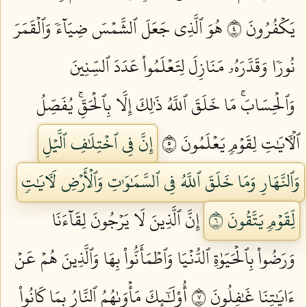
يَكۡفُرُونَ ٤
هُوَ ٱلَّذِي جَعَلَ ٱلشَّمۡسَ ضِيَآءٗ وَٱلۡقَمَرَ
نُورٗا وَقَدَّرَهُۥ مَنَازِلَ لِتَعۡلَمُواْ عَدَدَ ٱلسِّنِينَ
وَٱلۡحِسَابَۚ مَا خَلَقَ ٱللَّهُ ذَٰلِكَ إِلَّا بِٱلۡحَقِّۚ يُفَصِّلُ
ٱلۡأٓيَٰتِ لِقَوۡمٖ يَعۡلَمُونَ ٥
إِنَّ فِي ٱخۡتِلَٰفِ ٱلَّيۡلِ
وَٱلنَّهَارِ وَمَا خَلَقَ ٱللَّهُ فِي ٱلسَّمَٰوَٰتِ وَٱلۡأَرۡضِ لَأٓيَٰتٖ
لِّقَوۡمٖ يَتَّقُونَ ٦
إِنَّ ٱلَّذِينَ لَا يَرۡجُونَ لِقَآءَنَا
وَرَضُواْ بِٱلۡحَيَوٰةِ ٱلدُّنۡيَا وَٱطۡمَأَنُّواْ بِهَا وَٱلَّذِينَ هُمۡ عَنۡ
ءَايَٰتِنَا غَٰفِلُونَ ٧
أُوْلَٰٓئِكَ مَأۡوَىٰهُمُ ٱلنَّارُ بِمَا كَانُواْ