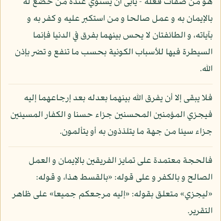
هو من صفات فعله - يأبى أن يستوي عنده من خضع له
بالإيمان به و عمل صالحا و من استكبر عليه و كفر به و
بآياته، و الطائفتان لا يحس بينهما بفرق في الدنيا فإنما
السيطرة فيها للأسباب الكونية بحسب ما تنفع و تضر بإذن
الله.
فلا يبقى إلا أن يفرق الله بينهما بعدله بعد إرجاعهما إليه
فيجزي المؤمنين المحسنين جزاء حسنا و الكفار المسيئين
جزاء سيئا من جهة ما يتلذذون به أو يتألمون.
فالحجة معتمدة على تمايز الفريقين بالإيمان و العمل
الصالح و بالكفر و على قوله: «بالقسط هذا، و قوله:
«ليجزي» متعلق بقوله: «إليه مرجعكم جميعا» على ظاهر
التقرير.