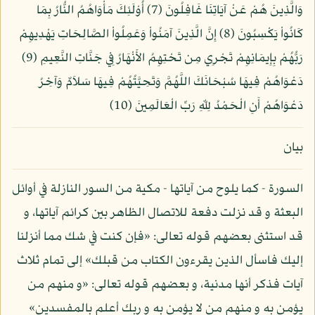
وَالَّذِينَ هُمْ عَنْ آيَاتِنَا غَافِلُونَ (7) أُوْلَئِكَ مَأْوَاهُمُ النُّارُ بِمَا
كَانُواْ يَكْسِبُونَ (8) إِنَّ الَّذِينَ آمَنُواْ وَعَمِلُواْ الصَّالِحَاتِ يَهْدِيهِمْ
رَبُّهُمْ بِإِيمَانِهِمْ تَجْرِي مِن تَحْتِهِمُ الأَنْهَارُ فِي جَنَّاتِ النَّعِيمِ (9)
دَعْوَاهُمْ فِيهَا سُبْحَانَكَ اللَّهُمَّ وَتَحِيَّتُهُمْ فِيهَا سَلاَمٌ وَآخِرُ
دَعْوَاهُمْ أَنِ الْحَمْدُ لِلّهِ رَبِّ الْعَالَمِينَ (10)
بيان
السورة - كما يلوح من آياتها - مكية من السور النازلة في أوائل
البعثة و قد نزلت دفعة للاتصال الظاهر بين كرائم آياتها، و
قد استثنى بعضهم قوله تعالى: «فإن كنت في شك مما أنزلنا
إليك فاسأل الذين يقرءون الكتاب من قبلك» إلى تمام ثلاث
آيات فذكر أنها مدنية، و بعضهم قوله تعالى: «و منهم من
يؤمن به و منهم من لا يؤمن به و ربك أعلم بالمفسدين»