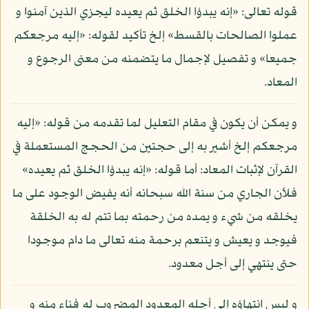
قوله تعالى: «إنه يبدؤا الخلق ثم يعيده ليجزي الذين آمنوا و
عملوا الصالحات بالقسط» إلخ تأكيد لقوله: «إليه مرجعكم
جميعا» و تفصيل لإجمال ما يتضمنه من معنى الرجوع و
المعاد.
و يمكن أن يكون في مقام التعليل لما تقدمه من قوله: «إليه
مرجعكم إلخ أشير به إلى حجتين من الحجج المستعملة في
القرآن لإثبات المعاد: أما قوله: «إنه يبدؤا الخلق ثم يعيده»
فلأن الجاري من سنة الله سبحانه أنه يفيض الوجود على ما
يخلقه من شيء و يمده من رحمته بما تتم له به الخلقة
فيوجد و يعيش و يتنعم برحمة منه تعالى ما دام موجودا
حتى ينتهي إلى أجل معدود.
و ليس انتهاؤه إلى أجله المعدود المضروب له فناء منه و