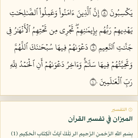
يَكۡسِبُونَ ٨
إِنَّ ٱلَّذِينَ ءَامَنُواْ وَعَمِلُواْ ٱلصَّٰلِحَٰتِ
يَهۡدِيهِمۡ رَبُّهُم بِإِيمَٰنِهِمۡۖ تَجۡرِي مِن تَحۡتِهِمُ ٱلۡأَنۡهَٰرُ فِي
جَنَّٰتِ ٱلنَّعِيمِ ٩
دَعۡوَىٰهُمۡ فِيهَا سُبۡحَٰنَكَ ٱللَّهُمَّ
وَتَحِيَّتُهُمۡ فِيهَا سَلَٰمٞۚ وَءَاخِرُ دَعۡوَىٰهُمۡ أَنِ ٱلۡحَمۡدُ لِلَّهِ
رَبِّ ٱلۡعَٰلَمِينَ ١٠
۞ التفسير
الميزان في تفسير القرآن
بِسْمِ اللّهِ الرَّحْمنِ الرَّحِيمِ الر تِلْكَ آيَاتُ الْكِتَابِ الْحَكِيمِ (1)