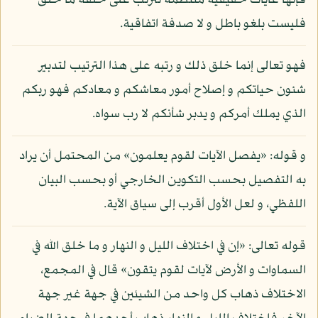
فإنها غايات حقيقية منتظمة تترتب على خلقة ما خلق
فليست بلغو باطل و لا صدفة اتفاقية.
فهو تعالى إنما خلق ذلك و رتبه على هذا الترتيب لتدبير
شئون حياتكم و إصلاح أمور معاشكم و معادكم فهو ربكم
الذي يملك أمركم و يدبر شأنكم لا رب سواه.
و قوله: «يفصل الآيات لقوم يعلمون» من المحتمل أن يراد
به التفصيل بحسب التكوين الخارجي أو بحسب البيان
اللفظي، و لعل الأول أقرب إلى سياق الآية.
قوله تعالى: «إن في اختلاف الليل و النهار و ما خلق الله في
السماوات و الأرض لآيات لقوم يتقون» قال في المجمع،
الاختلاف ذهاب كل واحد من الشيئين في جهة غير جهة