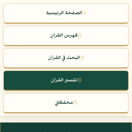
۞
الصفحة الرئيسية
۞
فهرس القرآن
۞
البحث في القرآن
۞
تفسير القرآن
۞
محفظتي