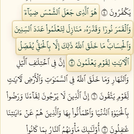
يَكۡفُرُونَ ٤
هُوَ ٱلَّذِي جَعَلَ ٱلشَّمۡسَ ضِيَآءٗ
وَٱلۡقَمَرَ نُورٗا وَقَدَّرَهُۥ مَنَازِلَ لِتَعۡلَمُواْ عَدَدَ ٱلسِّنِينَ
وَٱلۡحِسَابَۚ مَا خَلَقَ ٱللَّهُ ذَٰلِكَ إِلَّا بِٱلۡحَقِّۚ يُفَصِّلُ
ٱلۡأٓيَٰتِ لِقَوۡمٖ يَعۡلَمُونَ ٥
إِنَّ فِي ٱخۡتِلَٰفِ ٱلَّيۡلِ
وَٱلنَّهَارِ وَمَا خَلَقَ ٱللَّهُ فِي ٱلسَّمَٰوَٰتِ وَٱلۡأَرۡضِ لَأٓيَٰتٖ
لِّقَوۡمٖ يَتَّقُونَ ٦
إِنَّ ٱلَّذِينَ لَا يَرۡجُونَ لِقَآءَنَا وَرَضُواْ
بِٱلۡحَيَوٰةِ ٱلدُّنۡيَا وَٱطۡمَأَنُّواْ بِهَا وَٱلَّذِينَ هُمۡ عَنۡ ءَايَٰتِنَا
غَٰفِلُونَ ٧
أُوْلَٰٓئِكَ مَأۡوَىٰهُمُ ٱلنَّارُ بِمَا كَانُواْ