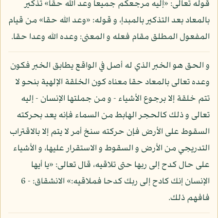
قوله تعالى: «إليه مرجعكم جميعا وعد الله حقا» تذكير
بالمعاد بعد التذكير بالمبدإ، و قوله: «وعد الله حقا» من قيام
المفعول المطلق مقام فعله و المعنى: وعده الله وعدا حقا.
و الحق هو الخبر الذي له أصل في الواقع يطابق الخبر فكون
وعده تعالى بالمعاد حقا معناه كون الخلقة الإلهية بنحو لا
تتم خلقة إلا برجوع الأشياء - و من جملتها الإنسان - إليه
تعالى و ذلك كالحجر الهابط من السماء فإنه يعد بحركته
السقوط على الأرض فإن حركته سنخ أمر لا يتم إلا بالاقتراب
التدريجي من الأرض و السقوط و الاستقرار عليها، و الأشياء
على حال كدح إلى ربها حتى تلاقيه، قال تعالى: «يا أيها
الإنسان إنك كادح إلى ربك كدحا فملاقيه:» الانشقاق: - 6
فافهم ذلك.