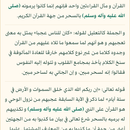
القرآن و مآل القراءتين واحد فإنهم إنما كانوا يرمونه
(صلى
الله عليه وآله وسلم)
بالسحر من جهة القرآن الكريم.
و الجملة كالتعليل لقوله: «كان للناس عجبا» يمثل به معنى
تعجبهم و هو أنهم لما سمعوا ما تلاه عليهم من القرآن
وجدوه كلاما من غير نوع كلامهم خارقا للعادة المألوفة في
سنخ الكلام يأخذ بمجامع القلوب و تتوله إليه النفوس
فقالوا: إنه لسحر مبين، و إن الجائي به لساحر مبين.
قوله تعالى: «إن ربكم الله الذي خلق السموات و الأرض في
ستة أيام» لما ذكر في الآية السابقة عجبهم من نزول الوحي و
هو القرآن على النبي
(صلى الله عليه وآله وسلم)
و تكذيبهم
له برميه بالسحر شرع تعالى في بيان ما كذبوا به من الجهتين
أعني من جهة أن ما كذبوا به من المعارف المشتمل عليها