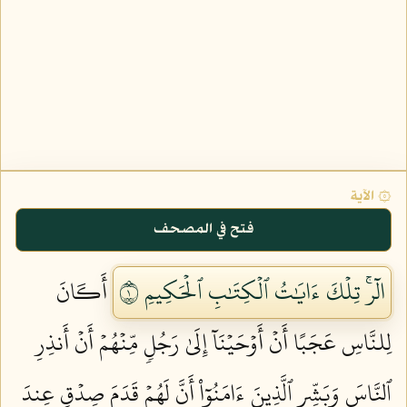
۞ الآية
فتح في المصحف
الٓرۚ تِلۡكَ ءَايَٰتُ ٱلۡكِتَٰبِ ٱلۡحَكِيمِ ١
أَكَانَ
لِلنَّاسِ عَجَبًا أَنۡ أَوۡحَيۡنَآ إِلَىٰ رَجُلٖ مِّنۡهُمۡ أَنۡ أَنذِرِ
ٱلنَّاسَ وَبَشِّرِ ٱلَّذِينَ ءَامَنُوٓاْ أَنَّ لَهُمۡ قَدَمَ صِدۡقٍ عِندَ