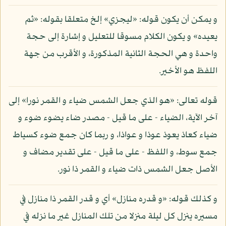
و يمكن أن يكون قوله: «ليجزي» إلخ متعلقا بقوله: «ثم
يعيده» و يكون الكلام مسوقا للتعليل و إشارة إلى حجة
واحدة و هي الحجة الثانية المذكورة، و الأقرب من جهة
اللفظ هو الأخير.
قوله تعالى: «هو الذي جعل الشمس ضياء و القمر نورا» إلى
آخر الآية، الضياء - على ما قيل - مصدر ضاء يضوء ضوء و
ضياء كعاذ يعوذ عوذا و عواذا، و ربما كان جمع ضوء كسياط
جمع سوط، و اللفظ - على ما قيل - على تقدير مضاف و
الأصل جعل الشمس ذات ضياء و القمر ذا نور.
و كذلك قوله: «و قدره منازل» أي و قدر القمر ذا منازل في
مسيره ينزل كل ليلة منزلا من تلك المنازل غير ما نزله في