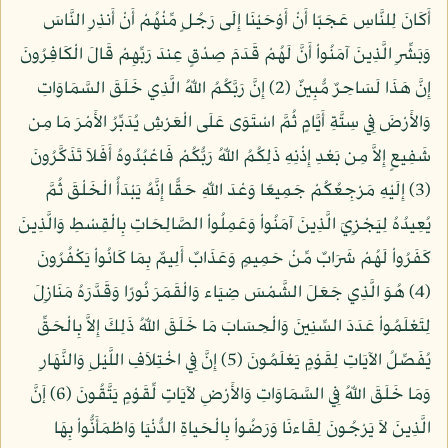
أَكَانَ لِلنَّاسِ عَجَبًا أَنْ أَوْحَيْنَا إِلَى رَجُلٍ مِّنْهُمْ أَنْ أَنذِرِ النَّاسَ
وَبَشِّرِ الَّذِينَ آمَنُواْ أَنَّ لَهُمْ قَدَمَ صِدْقٍ عِندَ رَبِّهِمْ قَالَ الْكَافِرُونَ
إِنَّ هَذَا لَسَاحِرٌ مُّبِينٌ (2) إِنَّ رَبَّكُمُ اللّهُ الَّذِي خَلَقَ السَّمَاوَاتِ
وَالأَرْضَ فِي سِتَّةِ أَيَّامٍ ثُمَّ اسْتَوَى عَلَى الْعَرْشِ يُدَبِّرُ الأَمْرَ مَا مِن
شَفِيعٍ إِلاَّ مِن بَعْدِ إِذْنِهِ ذَلِكُمُ اللّهُ رَبُّكُمْ فَاعْبُدُوهُ أَفَلاَ تَذَكَّرُونَ
(3) إِلَيْهِ مَرْجِعُكُمْ جَمِيعًا وَعْدَ اللّهِ حَقًّا إِنَّهُ يَبْدَأُ الْخَلْقَ ثُمَّ
يُعِيدُهُ لِيَجْزِيَ الَّذِينَ آمَنُواْ وَعَمِلُواْ الصَّالِحَاتِ بِالْقِسْطِ وَالَّذِينَ
كَفَرُواْ لَهُمْ شَرَابٌ مِّنْ حَمِيمٍ وَعَذَابٌ أَلِيمٌ بِمَا كَانُواْ يَكْفُرُونَ
(4) هُوَ الَّذِي جَعَلَ الشَّمْسَ ضِيَاء وَالْقَمَرَ نُورًا وَقَدَّرَهُ مَنَازِلَ
لِتَعْلَمُواْ عَدَدَ السِّنِينَ وَالْحِسَابَ مَا خَلَقَ اللّهُ ذَلِكَ إِلاَّ بِالْحَقِّ
يُفَصِّلُ الآيَاتِ لِقَوْمٍ يَعْلَمُونَ (5) إِنَّ فِي اخْتِلاَفِ اللَّيْلِ وَالنَّهَارِ
وَمَا خَلَقَ اللّهُ فِي السَّمَاوَاتِ وَالأَرْضِ لآيَاتٍ لِّقَوْمٍ يَتَّقُونَ (6) إَنَّ
الَّذِينَ لاَ يَرْجُونَ لِقَاءنَا وَرَضُواْ بِالْحَياةِ الدُّنْيَا وَاطْمَأَنُّواْ بِهَا