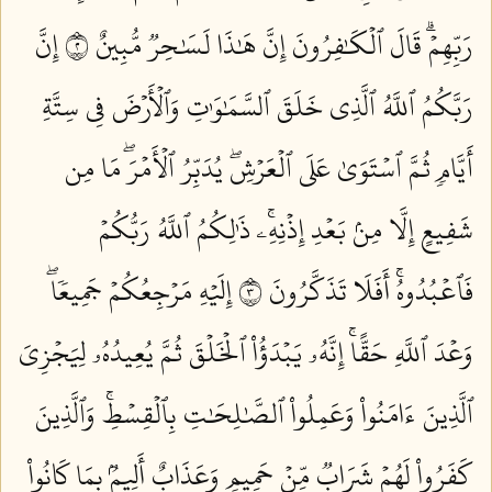
رَبِّهِمۡۗ قَالَ ٱلۡكَٰفِرُونَ إِنَّ هَٰذَا لَسَٰحِرٞ مُّبِينٌ ٢
إِنَّ
رَبَّكُمُ ٱللَّهُ ٱلَّذِي خَلَقَ ٱلسَّمَٰوَٰتِ وَٱلۡأَرۡضَ فِي سِتَّةِ
أَيَّامٖ ثُمَّ ٱسۡتَوَىٰ عَلَى ٱلۡعَرۡشِۖ يُدَبِّرُ ٱلۡأَمۡرَۖ مَا مِن
شَفِيعٍ إِلَّا مِنۢ بَعۡدِ إِذۡنِهِۦۚ ذَٰلِكُمُ ٱللَّهُ رَبُّكُمۡ
فَٱعۡبُدُوهُۚ أَفَلَا تَذَكَّرُونَ ٣
إِلَيۡهِ مَرۡجِعُكُمۡ جَمِيعٗاۖ
وَعۡدَ ٱللَّهِ حَقًّاۚ إِنَّهُۥ يَبۡدَؤُاْ ٱلۡخَلۡقَ ثُمَّ يُعِيدُهُۥ لِيَجۡزِيَ
ٱلَّذِينَ ءَامَنُواْ وَعَمِلُواْ ٱلصَّٰلِحَٰتِ بِٱلۡقِسۡطِۚ وَٱلَّذِينَ
كَفَرُواْ لَهُمۡ شَرَابٞ مِّنۡ حَمِيمٖ وَعَذَابٌ أَلِيمُۢ بِمَا كَانُواْ