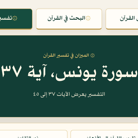
القرآن
۞
البحث في القرآن
۞
تفسير
۞ الميزان في تفسير القرآن
سورة يونس، آية ٣٧
التفسير يعرض الآيات ٣٧ إلى ٤٥