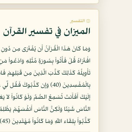
۞ التفسير
الميزان في تفسير القرآن
كَذَّبُواْ بِلِقَاء اللّهِ وَمَا كَانُواْ مُهْتَدِينَ (45)