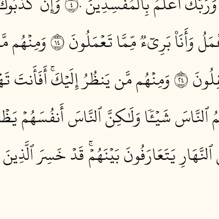
وَرَبُّكَ أَعۡلَمُ بِٱلۡمُفۡسِدِينَ ٤٠
وَإِن كَذَّبُوكَ
مَلُ وَأَنَا۠ بَرِيٓءٞ مِّمَّا تَعۡمَلُونَ ٤١
وَمِنۡهُم مَّ
لُونَ ٤٢
وَمِنۡهُم مَّن يَنظُرُ إِلَيۡكَۚ أَفَأَنتَ تَهۡ
لِمُ ٱلنَّاسَ شَيۡـٔٗا وَلَٰكِنَّ ٱلنَّاسَ أَنفُسَهُمۡ يَظۡل
 ٱلنَّهَارِ يَتَعَارَفُونَ بَيۡنَهُمۡۚ قَدۡ خَسِرَ ٱلَّذِينَ كَذ