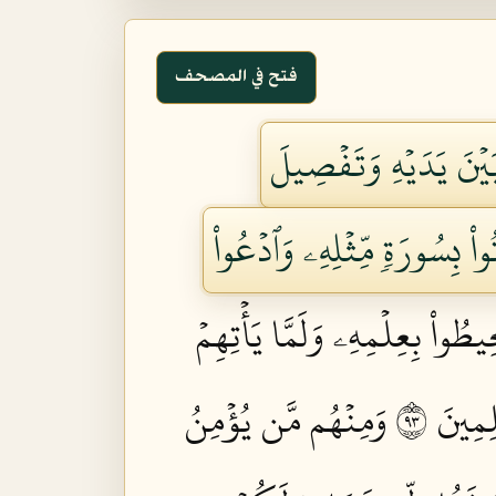
فتح في المصحف
يۡنَ يَدَيۡهِ وَتَفۡصِيلَ
ُواْ بِسُورَةٖ مِّثۡلِهِۦ وَٱدۡعُواْ
ِيطُواْ بِعِلۡمِهِۦ وَلَمَّا يَأۡتِهِمۡ
ِينَ ٣٩
وَمِنۡهُم مَّن يُؤۡمِنُ