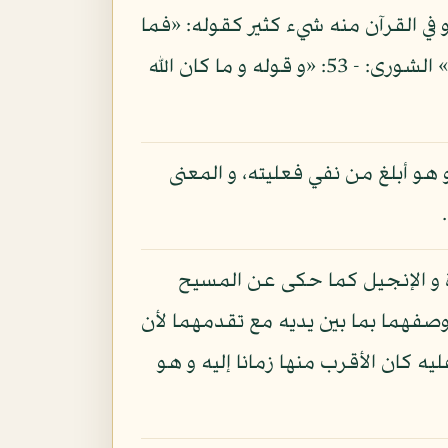
 في القرآن منه شيء كثير كقوله: «فما
كانوا ليؤمنوا بما كذبوا به من قبل:» يونس: - 74 و قوله: «ما كنت تدري ما الكتاب و لا الإيمان:» الشورى: - 53: «و قوله و ما كان الله
 هو أبلغ من نفي فعليته، و المعنى
ة و الإنجيل كما حكى عن المسيح
 إني رسول الله إليكم مصدقا لما بين يدي من التوراة:» الصف: - 6، و إنما وصفهما بما بين يديه مع تقدمهما لأن
 كان الأقرب منها زمانا إليه و هو