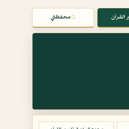
 القرآن
۞
محفظتي