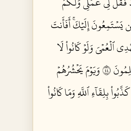
 فَقُل لِّي عَمَلِي وَلَكُمۡ
ن يَسۡتَمِعُونَ إِلَيۡكَۚ أَفَأَنتَ
دِي ٱلۡعُمۡيَ وَلَوۡ كَانُواْ لَا
ِمُونَ ٤٤
وَيَوۡمَ يَحۡشُرُهُمۡ
َّبُواْ بِلِقَآءِ ٱللَّهِ وَمَا كَانُواْ