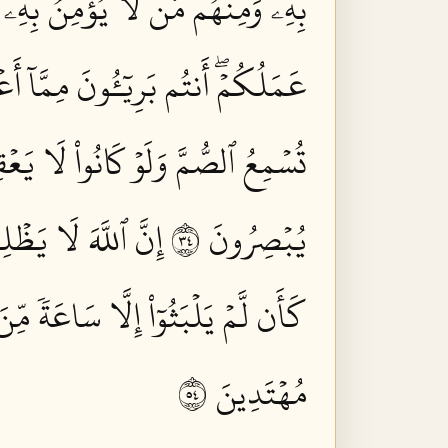
بِهِۦ وَمِنۡهُم مَّن لَّا يُؤۡمِنُ بِهِۦۚ 
عَمَلُكُمۡۖ أَنتُم بَرِيٓـُٔونَ مِمَّآ أَعۡ
تُسۡمِعُ ٱلصُّمَّ وَلَوۡ كَانُواْ لَا يَعۡقِ
يُبۡصِرُونَ ٤٣
إِنَّ ٱللَّهَ لَا يَظۡ
كَأَن لَّمۡ يَلۡبَثُوٓاْ إِلَّا سَاعَةٗ مِّنَ
مُهۡتَدِينَ ٤٥