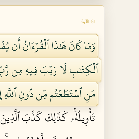
۞ الآية
وَمَا كَانَ هَٰذَا ٱلۡقُرۡءَانُ أَن يُف
ٱلۡكِتَٰبِ لَا رَيۡبَ فِيهِ مِن رَّبِّ ٱ
مَنِ ٱسۡتَطَعۡتُم مِّن دُونِ ٱللَّهِ إ
تَأۡوِيلُهُۥۚ كَذَٰلِكَ كَذَّبَ ٱلَّذِين