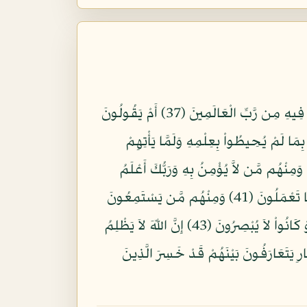
وَمَا كَانَ هَذَا الْقُرْآنُ أَن يُفْتَرَى مِن دُونِ اللّهِ وَلَكِن تَصْدِيقَ الَّذِي بَيْنَ يَدَيْهِ وَتَفْصِيلَ الْكِتَابِ لاَ رَيْبَ فِيهِ مِن رَّبِّ الْعَالَمِينَ (37) أَمْ يَقُولُونَ
وَادْعُواْ مَنِ اسْتَطَعْتُم مِّن دُونِ اللّهِ إِن كُنتُمْ صَادِقِينَ (38) بَلْ كَذَّبُواْ بِمَا لَمْ يُحِيطُواْ بِعِلْمِهِ وَلَمَّا يَأْتِهِمْ
انَ عَاقِبَةُ الظَّالِمِينَ (39) وَمِنهُم مَّن يُؤْمِنُ بِهِ وَمِنْهُم مَّن لاَّ يُؤْمِنُ بِهِ وَرَبُّكَ أَعْلَمُ
بِالْمُفْسِدِينَ (40) وَإِن كَذَّبُوكَ فَقُل لِّي عَمَلِي وَلَكُمْ عَمَلُكُمْ أَنتُمْ بَرِيئُونَ مِمَّا أَعْمَلُ وَأَنَاْ بَرِيءٌ مِّمَّا تَعْمَلُونَ (41) وَمِنْهُم مَّن يَسْتَمِعُونَ
إِلَيْكَ أَفَأَنتَ تُسْمِعُ الصُّمَّ وَلَوْ كَانُواْ لاَ يَعْقِلُونَ (42) وَمِنهُم مَّن يَنظُرُ إِلَيْكَ أَفَأَنتَ تَهْدِي الْعُمْيَ وَلَوْ كَانُواْ لاَ يُبْصِرُونَ (43) إِنَّ اللّهَ لاَ يَظْلِمُ
ِلاَّ سَاعَةً مِّنَ النَّهَارِ يَتَعَارَفُونَ بَيْنَهُمْ قَدْ خَسِرَ الَّذِينَ