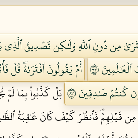
ۡتَرَىٰ مِن دُونِ ٱللَّهِ وَلَٰكِن تَصۡدِيقَ ٱلَّذِي بَ
لۡعَٰلَمِينَ ٣٧
أَمۡ يَقُولُونَ ٱفۡتَرَىٰهُۖ قُلۡ فَأۡت
ِن كُنتُمۡ صَٰدِقِينَ ٣٨
بَلۡ كَذَّبُواْ بِمَا لَمۡ يُح
َ مِن قَبۡلِهِمۡۖ فَٱنظُرۡ كَيۡفَ كَانَ عَٰقِبَةُ ٱلظَّٰلِم