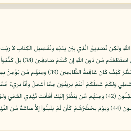
افْتَرَاهُ قُلْ فَأْتُواْ بِسُورَةٍ مِّثْلِهِ 
تَأْوِيلُهُ كَذَلِكَ كَذَّبَ الَّذِينَ مِن قَبْلِهِمْ فَانظُرْ كَيْفَ كَ
النَّاسَ شَيْئًا وَلَكِنَّ النَّاسَ أَنفُسَهُمْ يَظْلِمُونَ (44) وَيَوْمَ يَحْشُرُهُمْ كَأَن لَّمْ يَلْبَثُواْ إ