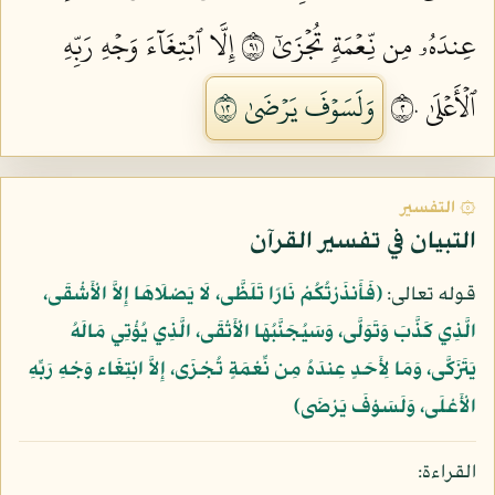
عِندَهُۥ مِن نِّعۡمَةٖ تُجۡزَىٰٓ ١٩
إِلَّا ٱبۡتِغَآءَ وَجۡهِ رَبِّهِ
ٱلۡأَعۡلَىٰ ٢٠
وَلَسَوۡفَ يَرۡضَىٰ ٢١
۞ التفسير
التبيان في تفسير القرآن
قوله تعالى:
﴿فَأَنذَرْتُكُمْ نَارًا تَلَظَّى، لَا يَصْلَاهَا إِلاَّ الْأَشْقَى،
الَّذِي كَذَّبَ وَتَوَلَّى، وَسَيُجَنَّبُهَا الْأَتْقَى، الَّذِي يُؤْتِي مَالَهُ
يَتَزَكَّى، وَمَا لِأَحَدٍ عِندَهُ مِن نِّعْمَةٍ تُجْزَى، إِلاَّ ابْتِغَاء وَجْهِ رَبِّهِ
الْأَعْلَى، وَلَسَوْفَ يَرْضَى﴾
القراءة: