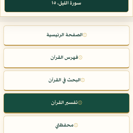
سورة الليل، ١٥
۞
الصفحة الرئيسية
۞
فهرس القرآن
۞
البحث في القرآن
۞
تفسير القرآن
۞
محفظتي