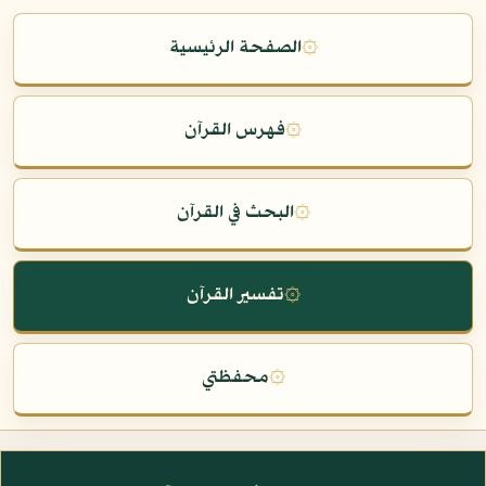
۞
الصفحة الرئيسية
۞
فهرس القرآن
۞
البحث في القرآن
۞
تفسير القرآن
۞
محفظتي