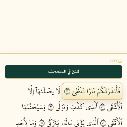
۞ الآية
فتح في المصحف
فَأَنذَرۡتُكُمۡ نَارٗا تَلَظَّىٰ ١٤
لَا يَصۡلَىٰهَآ إِلَّا
ٱلۡأَشۡقَى ١٥
ٱلَّذِي كَذَّبَ وَتَوَلَّىٰ ١٦
وَسَيُجَنَّبُهَا
ٱلۡأَتۡقَى ١٧
ٱلَّذِي يُؤۡتِي مَالَهُۥ يَتَزَكَّىٰ ١٨
وَمَا لِأَحَدٍ