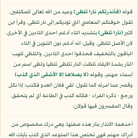
قوله
(فأنذرتكم نارا تلظى)
وعيد من الله تعالى للمكلفين.
تقول خوفتكم المعاصي التي تؤديكم إلى نار تلظى. وقرأ ابن
كثير
(نارا تلظى)
بتشديد التاء أدغم احدى التاءين في الأخرى،
لان الأصل تتلظى. وقيل: انه أدغم نون التنوين في التاء.
الباقون بالتخفيف فحذفوا احدى التاءين. والتلظي تلهب
النار بشدة الايقاد تلظت النار تتلظى تلظيا ولظى اسم من
أسماء جهنم. وقوله
(لا يصلاها إلا الأشقى الذي كذب)
وقصر عما أمرته كما تقول: لقي فلان العدو فكذب: إذا نكل
ورجع - ذكره الفراء - فكأنه كذب في الطاعة أي لم يتحقق.
وقال المفسرون فيها قولان:
أحدهما: الانذار بنار هذه صفتها، وهي درك مخصوص من
أدراك جهنم فهي تختص هذا المتوعد الذي كذب بآيات الله