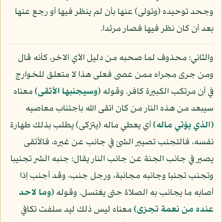
وجحد توحيده (وتولى) عنها بأن لم ينظر فيها أو رجع عنها
بعد أن كان نظر فيها فصار مرتدا.
والثاني: محذوف لما صحبه من دليل الآي الاخر، كأنه قال
ومن جرى مجراه ممن عصى فعلى هذا لا متعلق للخوارج
في أن مرتكب الكبيرة كافر. وقوله
(وسيجنبها الأتقى)
معناه
سيبعد من هذه النار من كان اتقى الله باجتناب معاصيه
(الذي يؤتي ماله)
أي يعطي ماله (يتزكى) يطلب بذلك طهارة
نفسه، فالتجنب تصيير الشئ في جانب عن غيره، فالأتقى
يصير في جانب الجنة عن جانب النار يقال: جنبه الشر تجنيبا
وتجنب تجنبا وجانبه مجانبة، ورجل جنب، وقد أجنب إذا
أصابه ما يجانب به الصلاة حتى يغتسل. وقوله
(وما لاحد
عنده من نعمة تجزى)
معناه ليس ذلك ليد سلفت تكافي