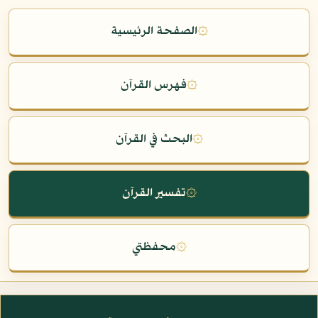
۞
الصفحة الرئيسية
۞
فهرس القرآن
۞
البحث في القرآن
۞
تفسير القرآن
۞
محفظتي