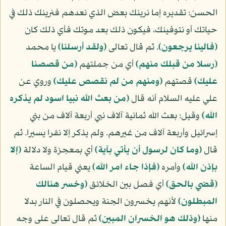
الحسن: تقديره إما نرينك بعض الذي نعدهم فنرينك ذلك في
حياتك أو نتوفينك، فيكون ذلك بعد موتك فأي ذلك كان
(فالينا يرجعون)
. ثم قال تعالى
(ولقد أرسلنا)
يا محمد
(رسلا من قبلك منهم)
أي من جملتهم
(من قصصنا
عليك)
قصتهم
(ومنهم من لم نقصص عليك)
وروي عن
علي عليه السلام أنه قال
(من بعث الله نبيا اسود لم يذكره
الله)
وقيل: بعث الله ثمانية آلاف نبي أربعة آلاف من بني
إسرائيل وأربعة آلاف من غيرهم. ولم يذكر إلا نفرا يسيرا. ثم
قال
(وما كان لرسول أن يأتي بآية)
أي بمعجزة ولا دلالة
(إلا
بإذن الله)
وأمره
(فإذا جاء امر الله)
يعني قيام الساعة
(قضي بالحق)
أي فصل بين الخلائق
(وخسر هنالك
المبطلون)
لأنهم يخسرون الجنة ويحصلون في النار بدلا
منها
(وذلك هو الخسران المبين)
ثم قال تعالى على وجه