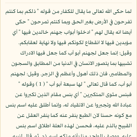
لما حكى الله تعالى ما يقال للكفار من قوله " ذلكم بما كنتم
تفرحون في الأرض بغير الحق وبما كنتم تمرحون " حكى
أيضا انه يقال لهم " ادخلوا أبواب جهنم خالدين فيها " أي
مؤبدين فيها لا انقطاع لكونكم فيها ولا نهاية لعقابكم.
وقيل: إنما جعل لجهنم أبو أب كما جعل فيها الادراك
تشبيها بما يتصور الانسان في الدنيا من المطابق والسجون
والمطامير، فان ذلك أهول وأعظم في الزجر. وقيل: لجهنم
أبو أب، كما قال تعالى " لها سبعة أبو أب " ( 1 ) وقوله "
فبئس مثوى المتكبرين " أي بئس مقام الذين تكبروا عن
عبادة الله وتجبروا عن الانقياد له، وإنما أطلق عليه اسم بئس
مع كونه حسنا لان الطبع ينفر عنه كما ينفر العقل عن
القبيح بالذم عليه، فحسن لهذه العلة اطلاق اسم بئس
عليه. ووصف الواحد منا بأنه متكبر اسم ذم. ثم قال لنبيه