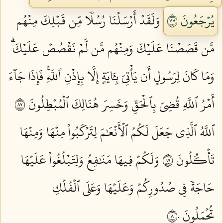
يُرۡجَعُونَ ٧٧
وَلَقَدۡ أَرۡسَلۡنَا رُسُلٗا مِّن قَبۡلِكَ مِنۡهُم
مَّن قَصَصۡنَا عَلَيۡكَ وَمِنۡهُم مَّن لَّمۡ نَقۡصُصۡ عَلَيۡكَۗ
وَمَا كَانَ لِرَسُولٍ أَن يَأۡتِيَ بِـَٔايَةٍ إِلَّا بِإِذۡنِ ٱللَّهِۚ فَإِذَا جَآءَ
أَمۡرُ ٱللَّهِ قُضِيَ بِٱلۡحَقِّ وَخَسِرَ هُنَالِكَ ٱلۡمُبۡطِلُونَ ٧٨
ٱللَّهُ ٱلَّذِي جَعَلَ لَكُمُ ٱلۡأَنۡعَٰمَ لِتَرۡكَبُواْ مِنۡهَا وَمِنۡهَا
تَأۡكُلُونَ ٧٩
وَلَكُمۡ فِيهَا مَنَٰفِعُ وَلِتَبۡلُغُواْ عَلَيۡهَا
حَاجَةٗ فِي صُدُورِكُمۡ وَعَلَيۡهَا وَعَلَى ٱلۡفُلۡكِ
تُحۡمَلُونَ ٨٠