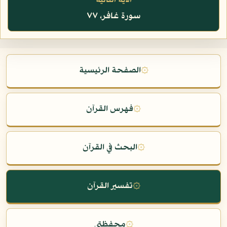
الآية التالية
سورة غافر، ٧٧
۞
الصفحة الرئيسية
۞
فهرس القرآن
۞
البحث في القرآن
۞
تفسير القرآن
۞
محفظتي