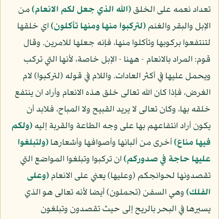
تعداد نعمه على الخلق
(الله الذي جعل لكم الانعام)
من
الإبل والبقر والغنم
(لتركبوا منها ومنها تأكلون)
اي خلقها
لتنتفعوا بركوبها وتأكلوا منها، فإنه جعلها للامرين. وقال
قوم: المراد بالانعام - ههنا - الإبل خاصة، لأنها التي تركب
ويحمل عليها في أكثر العادات. واللام في قوله (لتركبوا) لام
الغرض، فإذا كان الله تعالى خلق هذه الانعام وأراد ان ينتفع
خلقه بها، وكان تعالى لا يريد القبيح ولا المباح، فلابد أن
يكون أراد انتفاعهم بها على وجه الطاعة والقربة إليه
(ولكم
فيها مناع)
أخرى من ألبانها وأصوافها وأشعارها
(ولتبلغوا
عليها حاجة في صدوركم)
ان تركبوا وتبلغوا المواضع التي
تقصدونها لحوائجكم (وعليها) يعني على الانعام
(وعلى
الفلك)
وهي السفن (تحملون) أيضا لأنه تعالى هو الذي
يسيرها في البحر بالريح إلى حيث تقصدون وتبلغون