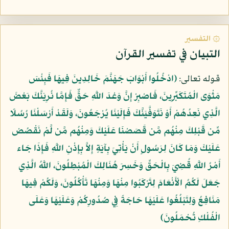
۞ التفسير
التبيان في تفسير القرآن
قوله تعالى:
﴿ادْخُلُوا أَبْوَابَ جَهَنَّمَ خَالِدِينَ فِيهَا فَبِئْسَ
مَثْوَى الْمُتَكَبِّرِينَ، فَاصْبِرْ إِنَّ وَعْدَ اللَّهِ حَقٌّ فَإِمَّا نُرِيَنَّكَ بَعْضَ
الَّذِي نَعِدُهُمْ أَوْ نَتَوَفَّيَنَّكَ فَإِلَيْنَا يُرْجَعُونَ، وَلَقَدْ أَرْسَلْنَا رُسُلًا
مِّن قَبْلِكَ مِنْهُم مَّن قَصَصْنَا عَلَيْكَ وَمِنْهُم مَّن لَّمْ نَقْصُصْ
عَلَيْكَ وَمَا كَانَ لِرَسُولٍ أَنْ يَأْتِيَ بِآيَةٍ إِلاَّ بِإِذْنِ اللَّهِ فَإِذَا جَاء
أَمْرُ اللَّهِ قُضِيَ بِالْحَقِّ وَخَسِرَ هُنَالِكَ الْمُبْطِلُونَ، اللَّهُ الَّذِي
جَعَلَ لَكُمُ الْأَنْعَامَ لِتَرْكَبُوا مِنْهَا وَمِنْهَا تَأْكُلُونَ، وَلَكُمْ فِيهَا
مَنَافِعُ وَلِتَبْلُغُوا عَلَيْهَا حَاجَةً فِي صُدُورِكُمْ وَعَلَيْهَا وَعَلَى
الْفُلْكِ تُحْمَلُونَ﴾