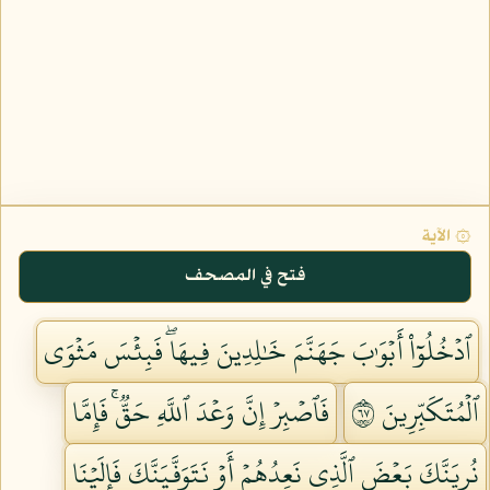
۞ الآية
فتح في المصحف
ٱدۡخُلُوٓاْ أَبۡوَٰبَ جَهَنَّمَ خَٰلِدِينَ فِيهَاۖ فَبِئۡسَ مَثۡوَى
ٱلۡمُتَكَبِّرِينَ ٧٦
فَٱصۡبِرۡ إِنَّ وَعۡدَ ٱللَّهِ حَقّٞۚ فَإِمَّا
نُرِيَنَّكَ بَعۡضَ ٱلَّذِي نَعِدُهُمۡ أَوۡ نَتَوَفَّيَنَّكَ فَإِلَيۡنَا