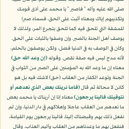
صلى الله عليه وآله " فاصبر " يا محمد على أذى قومك
وتكذيبهم إياك ومعناه أثبت على الحق، فسماه صبرا
للمشقة التي تلحق فيه كما تلحق بتجرع المر، ولذلك لا
يوصف أهل الجنة بالصبر. وإن وصفوا بالثبات على الحق.
وكان في الوصف به في الدنيا فضل، ولكن يوصفون بالحلم،
لأنه مدح ليس فيه صفة نقص. وقوله
(إن وعد الله حق)
معناه إن ما وعد الله به المؤمنين على الصبر من الثواب في
الجنة وتوعد الكفار من العقاب (حق) لاشك فيه بل هو
كائن لا محالة ثم قال
(فاما نرينك بعض الذي نعدهم أو
نتوفينك فالينا يرجعون)
معناه إنا إن أريناك يا محمد بعض
ما نعدهم من العقاب عاجلا وإهلاكهم في دار الدنيا، وإن لم
نفعل ذلك بهم وقبضناك إلينا، فالينا يرجعون يوم القيامة،
فنفعل بهم ما وعدناهم من العقاب وأليم العذاب. وقال