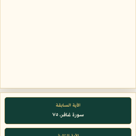
الآية السابقة
سورة غافر، ٧٥