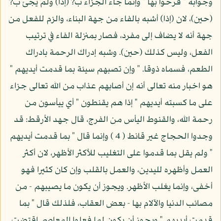
وجوابه " فرحوا بها " وإنما جاء الجزاء ب? (إذا) ولم يجئ ب?
(حين)، لان (إذا) أشبه بالفاء من جهة البناء، والزم للفعل من
جهة أنه لا يضاف إلى مفرد، فصار بمنزلة الفاء في ترتيب
الفعل، وليس كذلك (حين). وشبه إدراك الرحمة بادراك
الطعم، فسماه ذوقا. " وإن تصبهم سيئة بما قدمت أيديهم "
هو اخبار منه تعالى أنه إن أصابهم عذاب من الله تعالى جزاء
على ما كسبته أيديهم " إذا هم يقنطون " أي ييأسون من
رحمة الله، والقنوط اليأس من الفرج، قال جهد الأرقط: قد
وجدوا الحجاج غير قانط ( 4 ) وإنما قال " بما قدمت أيديهم
" ولم يقل بما قدموا على التغليب للأكثر الأظهر، لان أكثر
العمل وأظهره لليدين، والعمل بالقلب وإن كان كثيرا فهو
أخفى، وإنما يغلب الأظهر. ويجوز أن يكون ما يصيبهم - من
مصائب الدنيا والآلام بها - بعض العقاب، فلذلك قال " بما
قدمت أيديهم " ويجوز أن يكون لما فعلوا المعاصي اقتضت