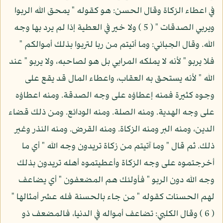
في اعطاء الزكاة وقال الحسن: هو كقوله " يمحق الله الربوا
ويربي الصدقات " ( 5 ) ولا خير في العطية إذا لم يرد بها وجه
الله. وقال الجبائي: وما أتيتم من ربا لتربوا بذلك أموالكم "
فلا يربو " لأنه لا يملكه المرابي بل هو لصاحبه، ولا يربو " عند
الله " لأنه يستحق به العقاب، واعطاء المال قد يقع على
وجوه كثيرة فمنه إعطاؤه على وجه الصدقة. ومنه اعطاؤه
على وجه الهدية. ومنه الصلة. ومنه الودائع. ومن ذلك قضاء
الدين، ومنه البر ومنه الزكاة. ومنه القرض. ومنه النذر وغير
ذلك. ثم قال " وما آتيتم من زكاة تريدون وجه الله " أي ما
أخرجتموه على وجه الزكاة وأعطيتموه أهله تريدون بذلك
وجه الله دون الربو " فأولئك هم المضعفون " أي يضاعف
لهم الحسنات كقوله " من جاء بالحسنة فله عشر أمثالها "
( 6 ) وقال الكلبي: تضاعف أمواله في الدنيا، فالمضعف ذو