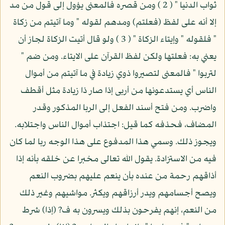
ثواب الدنيا " ( 2 ) ومن قصره فالمعنى يؤول إلى قول من مد
إلا أنه على لفظ (فعلتم) ومدهم لقوله " وما آتيتم من زكاة
" فلقوله " وإيتاء الزكاة " ( 3 ) ولو قال أتيت الزكاة لجاز أن
يعني به: فعلتها ولكن لفظ القرآن على الايتاء. ومن ضم "
لتربوا " فالمعنى لتصيروا ذوي زيادة في ما آتيتم من أموال
الناس أي يستدعونها من أربى إذا صار ذا زيادة مثل أقطف
واضرب. ومن فتح أسند الفعل إلى الربا المذكور وقدر
المضاف، فحذفه كما قيل: اجتذاب أموال الناس واجتلابه.
ويجوز ذلك. وسمي هذا المدفوع على هذا الوجه ربا لما كان
فيه من الاستزادة. يقول الله تعالى مخبرا عن خلقه بأنه إذا
أذاقهم رحمة من عنده بأن ينعم عليهم بضروب النعم
ويصح أجسامهم ويدر أرزاقهم ويكثر. مواشيهم وغير ذلك
من النعم، إنهم يفرحون بذلك ويسرون به ف? (إذا) شرط