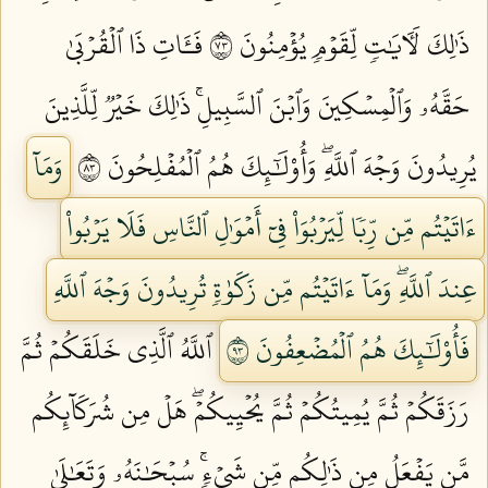
ذَٰلِكَ لَأٓيَٰتٖ لِّقَوۡمٖ يُؤۡمِنُونَ ٣٧
فَـَٔاتِ ذَا ٱلۡقُرۡبَىٰ
حَقَّهُۥ وَٱلۡمِسۡكِينَ وَٱبۡنَ ٱلسَّبِيلِۚ ذَٰلِكَ خَيۡرٞ لِّلَّذِينَ
يُرِيدُونَ وَجۡهَ ٱللَّهِۖ وَأُوْلَٰٓئِكَ هُمُ ٱلۡمُفۡلِحُونَ ٣٨
وَمَآ
ءَاتَيۡتُم مِّن رِّبٗا لِّيَرۡبُوَاْ فِيٓ أَمۡوَٰلِ ٱلنَّاسِ فَلَا يَرۡبُواْ
عِندَ ٱللَّهِۖ وَمَآ ءَاتَيۡتُم مِّن زَكَوٰةٖ تُرِيدُونَ وَجۡهَ ٱللَّهِ
فَأُوْلَٰٓئِكَ هُمُ ٱلۡمُضۡعِفُونَ ٣٩
ٱللَّهُ ٱلَّذِي خَلَقَكُمۡ ثُمَّ
رَزَقَكُمۡ ثُمَّ يُمِيتُكُمۡ ثُمَّ يُحۡيِيكُمۡۖ هَلۡ مِن شُرَكَآئِكُم
مَّن يَفۡعَلُ مِن ذَٰلِكُم مِّن شَيۡءٖۚ سُبۡحَٰنَهُۥ وَتَعَٰلَىٰ