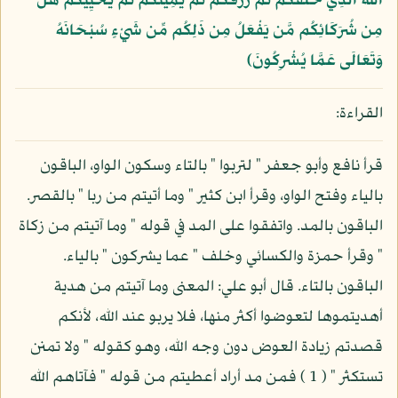
اللَّهُ الَّذِي خَلَقَكُمْ ثُمَّ رَزَقَكُمْ ثُمَّ يُمِيتُكُمْ ثُمَّ يُحْيِيكُمْ هَلْ
مِن شُرَكَائِكُم مَّن يَفْعَلُ مِن ذَلِكُم مِّن شَيْءٍ سُبْحَانَهُ
وَتَعَالَى عَمَّا يُشْرِكُونَ﴾
القراءة:
قرأ نافع وأبو جعفر " لتربوا " بالتاء وسكون الواو، الباقون
بالياء وفتح الواو، وقرأ ابن كثير " وما أتيتم من ربا " بالقصر.
الباقون بالمد. واتفقوا على المد في قوله " وما آتيتم من زكاة
" وقرأ حمزة والكسائي وخلف " عما يشركون " بالياء.
الباقون بالتاء. قال أبو علي: المعنى وما آتيتم من هدية
أهديتموها لتعوضوا أكثر منها، فلا يربو عند الله، لأنكم
قصدتم زيادة العوض دون وجه الله، وهو كقوله " ولا تمنن
تستكثر " ( 1 ) فمن مد أراد أعطيتم من قوله " فآتاهم الله