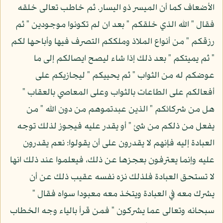
الأضعاف كما أن الميسر ذو اليسار. ثم خاطب تعالى خلقه
فقال " الله الذي خلقكم " بعد ان لم تكونوا موجودين " ثم
رزقكم " من أنواع الملاذ وملككم التصرف فيها وأباحها لكم
" ثم يميتكم " بعد ذلك إذا شاء ليصح ايصالكم إلى ما
عوضكم له من الثواب " ثم يحييكم " ليجازيكم على
أفعالكم على الطاعات بالثواب وعلى المعاصي بالعقاب "
هل من شركائكم " الذين عبدتموهم من دون الله " من
يفعل من ذلكم من شئ " أو يقدر عليه فيجوز لذلك توجه
العبادة إليه فإنهم لا يقدرون على أن يقولوا: نعم يقدرون
عليه وإنما يعترفون بعجزها عن ذلك، فيعلموا عند ذلك انها
لا تستحق العبادة فلذلك نزه نفسه عقيب ذلك عن أن
يشرك معه في العبادة ويتخذ معه معبودا سواه فقال "
سبحانه وتعالى عما يشركون " فمن قرأ بالياء وجه الخطاب