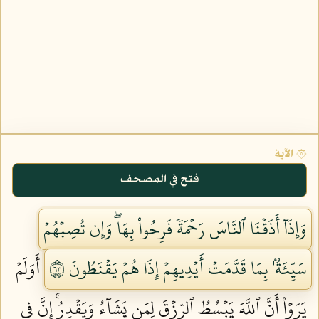
۞ الآية
فتح في المصحف
وَإِذَآ أَذَقۡنَا ٱلنَّاسَ رَحۡمَةٗ فَرِحُواْ بِهَاۖ وَإِن تُصِبۡهُمۡ
سَيِّئَةُۢ بِمَا قَدَّمَتۡ أَيۡدِيهِمۡ إِذَا هُمۡ يَقۡنَطُونَ ٣٦
أَوَلَمۡ
يَرَوۡاْ أَنَّ ٱللَّهَ يَبۡسُطُ ٱلرِّزۡقَ لِمَن يَشَآءُ وَيَقۡدِرُۚ إِنَّ فِي