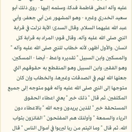
عليه وآله اعطى فاطمة فدكا، وسلمه إليها - روى ذلك أبو
سعيد الخدري وغيره - وهو المشهور عن أبي جعفر، وأبي
عبد الله عليهما السلام. وقال السدى: الآية نزلت في قرابة
النبي صلى الله عليه وآله. وقال قوم: المراد به قرابة كل
انسان. والأول أظهر، لأنه خطاب للنبي صلى الله عليه وآله "
والمسكين وابن السبيل " تقديره واعط - أيضا - المسكين،
وهو الفقير، وابن السبيل وهو المنقطع به حقوقهم التي
جعلها الله لهم في الصدقات وغيرها، والخطاب وإن كان
متوجها إلى النبي صلى الله عليه وآله فهو متوجه إلى جميع
المكلفين. ثم قال " ذلك خير " يعني اعطاء الحقوق
المستحقة خير " للذين يريدون وجه الله " بالاعطاء دون
الرياء والسمعة " وأولئك هم المفلحون " الفائزون بثواب
الله. ثم قال " وما اتيتم من ربا ليربوا في أموال الناس " قال