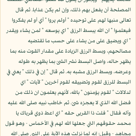
المصلحة أن يفعل بهم ذلك، وإن لم يكن عذابا. ثم قال
تعالى منبها لهم على توحيده " أولم يروا " أي أو لم يفكروا
فيعلموا " ان الله يبسط الرزق " اي يوسعه " لمن يشاء ويقدر
" اي ويضيق على من يشاء على حسب ما تقتضيه
مصالحهم، وبسط الرزق الزيادة على مقدار القوت منه بما
يظهر حاله، واصل البسط نشر الشئ بما يظهر به طوله
وعرضه، وبسط الرزق مشبه به. ثم قال " إن في ذلك " يعني في
البسط للرزق لقوم وتضييقه لقوم آخرين " لآيات " اي
لدلالات " لقوم يؤمنون " بالله، لأنهم يعلمون ان ذلك من
فضل الله الذي لا يعجزه شئ. ثم خاطب نبيه صلى الله عليه
وآله فقال " فلت ذا القربى حقه " اي اعط ذوي قرباك يا
محمد حقوقهم التي جعلها الله لهم في الأخماس - وهو قول
مجاهد - وقيل: إنه لما نزلت هذه الآية على النبي صلى الله