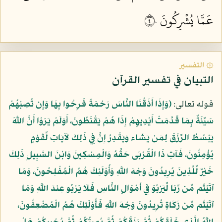
عَمَّا يُشۡرِكُونَ ٤٠
۞ التفسير
التبيان في تفسير القرآن
قوله تعالى:
﴿وَإِذَا أَذَقْنَا النَّاسَ رَحْمَةً فَرِحُوا بِهَا وَإِن تُصِبْهُمْ
سَيِّئَةٌ بِمَا قَدَّمَتْ أَيْدِيهِمْ إِذَا هُمْ يَقْنَطُونَ، أَوَلَمْ يَرَوْا أَنَّ اللَّهَ
يَبْسُطُ الرِّزْقَ لِمَن يَشَاء وَيَقْدِرُ إِنَّ فِي ذَلِكَ لَآيَاتٍ لِّقَوْمٍ
يُؤْمِنُونَ، فَآتِ ذَا الْقُرْبَى حَقَّهُ وَالْمِسْكِينَ وَابْنَ السَّبِيلِ ذَلِكَ
خَيْرٌ لِّلَّذِينَ يُرِيدُونَ وَجْهَ اللَّهِ وَأُوْلَئِكَ هُمُ الْمُفْلِحُونَ، وَمَا
آتَيْتُم مِّن رِّبًا لِّيَرْبُوَ فِي أَمْوَالِ النَّاسِ فَلَا يَرْبُو عِندَ اللَّهِ وَمَا
آتَيْتُم مِّن زَكَاةٍ تُرِيدُونَ وَجْهَ اللَّهِ فَأُوْلَئِكَ هُمُ الْمُضْعِفُونَ،