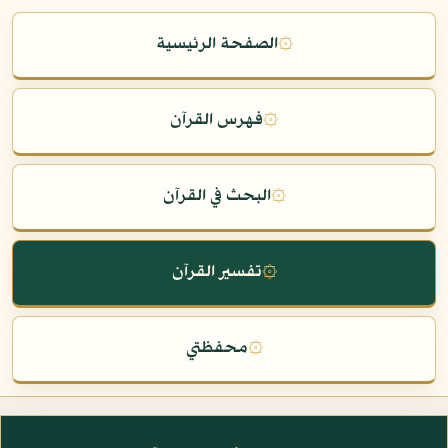
۞
الصفحة الرئيسية
۞
فهرس القرآن
۞
البحث في القرآن
۞
تفسير القرآن
۞
محفظتي