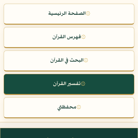
۞
الصفحة الرئيسية
۞
فهرس القرآن
۞
البحث في القرآن
۞
تفسير القرآن
۞
محفظتي