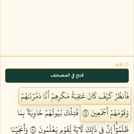
۞ الآية
فتح في المصحف
فَٱنظُرۡ كَيۡفَ كَانَ عَٰقِبَةُ مَكۡرِهِمۡ أَنَّا دَمَّرۡنَٰهُمۡ
وَقَوۡمَهُمۡ أَجۡمَعِينَ ٥١
فَتِلۡكَ بُيُوتُهُمۡ خَاوِيَةَۢ بِمَا
ظَلَمُوٓاْۚ إِنَّ فِي ذَٰلِكَ لَأٓيَةٗ لِّقَوۡمٖ يَعۡلَمُونَ ٥٢
وَأَنجَيۡنَا