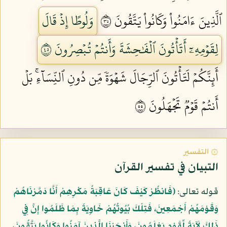
ٱلَّذِينَ ءَامَنُواْ وَكَانُواْ يَتَّقُونَ ٥٣
وَلُوطًا إِذۡ قَالَ
لِقَوۡمِهِۦٓ أَتَأۡتُونَ ٱلۡفَٰحِشَةَ وَأَنتُمۡ تُبۡصِرُونَ ٥٤
أَئِنَّكُمۡ لَتَأۡتُونَ ٱلرِّجَالَ شَهۡوَةٗ مِّن دُونِ ٱلنِّسَآءِۚ بَلۡ
أَنتُمۡ قَوۡمٞ تَجۡهَلُونَ ٥٥
۞ التفسير
التبيان في تفسير القرآن
قوله تعالى:
﴿فَانظُرْ كَيْفَ كَانَ عَاقِبَةُ مَكْرِهِمْ أَنَّا دَمَّرْنَاهُمْ
وَقَوْمَهُمْ أَجْمَعِينَ، فَتِلْكَ بُيُوتُهُمْ خَاوِيَةً بِمَا ظَلَمُوا إِنَّ فِي
ذَلِكَ لَآيَةً لِّقَوْمٍ يَعْلَمُونَ، وَأَنجَيْنَا الَّذِينَ آمَنُوا وَكَانُوا يَتَّقُونَ،