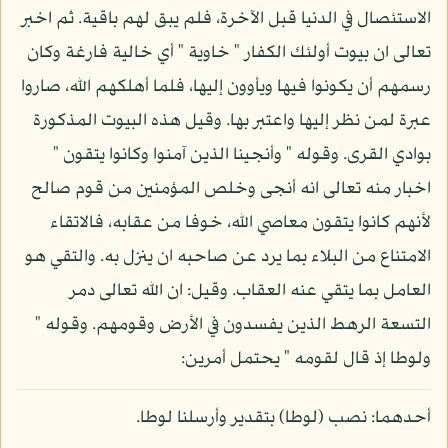
الاستئصال في الدنيا قبل الآخرة، فلم يبق لهم باقية. ثم اخبر
تعالى ان بيوت أولئك الكفار " خاوية " أي خالية فارغة وكان
رسمهم أن يكونوا فيها ويأوون إليها، فلما أهلكهم الله، صاروا
عبرة لمن نظر إليها واعتبر بها. وقيل هذه البيوت المذكورة
بوادي القرى. وقوله " وأنجينا الذين آمنوا وكانوا يتقون "
اخبار منه تعالى انه أنجى وخلص المؤمنين من قوم صالح
لأنهم كانوا يتقون معاصي الله، خوفا من عقابه، فالاتقاء
الامتناع من البلاء بما يرد عن صاحبه ان ينزل به. والتقي هو
العامل بما يتقي عنه العقاب. وقيل: ان الله تعالى دمر
التسعة الرهط الذين يفسدون في الأرض وقومهم. وقوله "
ولوطا إذ قال لقومه " يحتمل أمرين:
أحدهما: نصب (لوطا) بتقدير وأرسلنا لوطا.