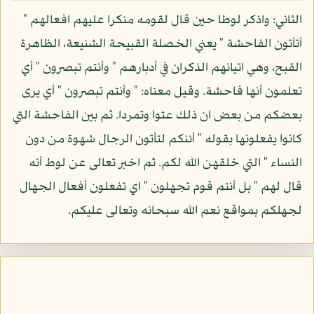
الثاني: واذكر لوطا حين قال لقومه منكرا عليهم افعالهم "
أتأتون الفاحشة " يعني الخصلة القبيحة الشنيعة، الظاهرة
القبح، وهي اتيانهم الذكران في أدبارهم " وأنتم تبصرون " أي
تعلمون أنها فاحشة. وقيل معناه: " وأنتم تبصرون " أي يرى
بعضكم من بعض ان ذلك عتوا وتمردا. ثم بين الفاحشة التي
كانوا يفعلونها بقوله " أئنكم لتأتون الرجال شهوة من دون
النساء " التي خلقهن الله لكم. ثم اخبر تعالى عن لوط أنه
قال لهم " بل أنتم قوم تجهلون " اي تفعلون أفعال الجهال
لجهلكم بمواقع نعم الله سبحانه وتعالى عليكم.