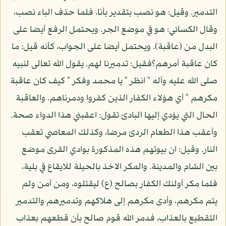
التدمير. وقيل: هو نصب بتقدير بأنا، فلما حذف الباء نصب،
وقال الكسائي: هو في موضع الجر. ويحتمل الرفع أيضا على
البدل من (عاقبة). ويحتمل أيضا على الجواب، كأنه قيل: ما
كان عاقبة أمرهم؟فقيل: تدميرنا لهم. يقول الله تعالى لنبيه
صلى الله عليه وآله " انظر " يا محمد وفكر " كيف كان عاقبة
مكرهم " أي هؤلاء الكفار الذين كفروا ودمرناهم. والعاقبة
الحال التي يؤدي إليها البادئ تقول: اعقبني هذا الدواء صحة.
وأعقب هذا الطعام الردئ مرضا، وكذلك المعاصي تعقب
النار. وقيل: ان بيوتهم هذه المذكورة بوادي القرى موضع
بين الشام والمدينة. والمكر الاخذ بالحيلة للايقاع في بلية،
فلما مكر أولئك الكفار بصالح (ع) ليقتلوه، ومن آمن ولم
يتم مكرهم، وأدى مكرهم إلى هلاكهم وتدميرهم والتدمير
التقطيع بالعذاب، فدمر الله قوم صالح بأن قطعهم بعذاب