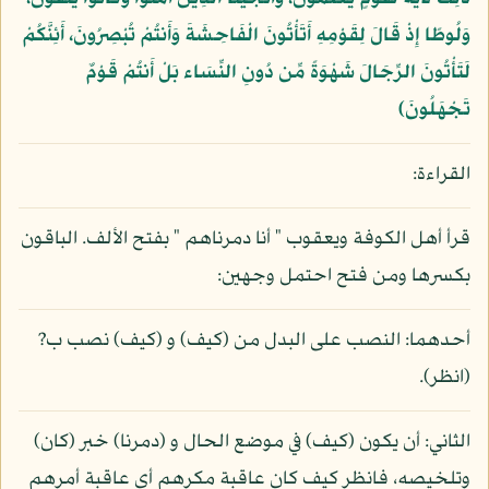
وَلُوطًا إِذْ قَالَ لِقَوْمِهِ أَتَأْتُونَ الْفَاحِشَةَ وَأَنتُمْ تُبْصِرُونَ، أَئِنَّكُمْ
لَتَأْتُونَ الرِّجَالَ شَهْوَةً مِّن دُونِ النِّسَاء بَلْ أَنتُمْ قَوْمٌ
تَجْهَلُونَ﴾
القراءة:
قرأ أهل الكوفة ويعقوب " أنا دمرناهم " بفتح الألف. الباقون
بكسرها ومن فتح احتمل وجهين:
أحدهما: النصب على البدل من (كيف) و (كيف) نصب ب?
(انظر).
الثاني: أن يكون (كيف) في موضع الحال و (دمرنا) خبر (كان)
وتلخيصه، فانظر كيف كان عاقبة مكرهم أي عاقبة أمرهم