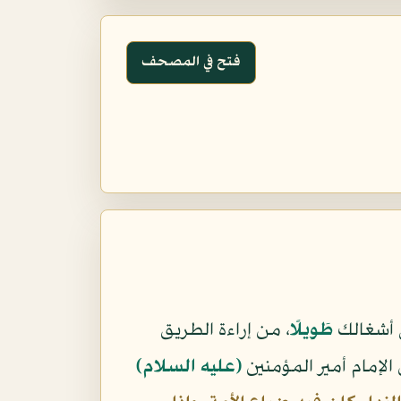
فتح في المصحف
في أشغالك
طَوِيلًا
، من إراءة الطريق
 الإمام أمير المؤمنين
(عليه السلام)