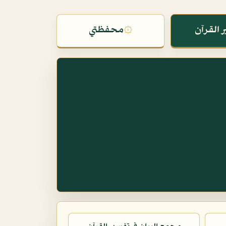
 القرآن
۞
محفظتي