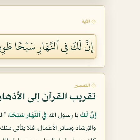
۞ الآية
إِنَّ لَكَ فِي ٱلنَّهَارِ سَبۡحٗا طَوِي
۞ التفسير
تقريب القرآن إلى الأذها
إِنَّ لَكَ
يا رسول الله
فِي اَلنَّهَارِ سَبْحًا
، "ا
والإرشاد وسائر الأعمال، فلا يتأتى منك