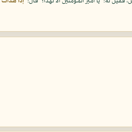
 فقيل له: "يا أمير المؤمنين ألا تهدأ؟" قال:
"إذا هدأت ا