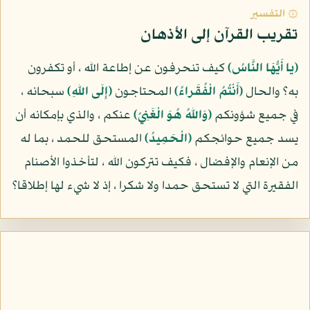
۞ التفسير
تقريب القرآن إلى الأذهان
(يا أَيُّهَا النَّاسُ)
كيف تنحرفون عن إطاعة الله ، أو تكفرون
به؟ والحال
(أَنْتُمُ الْفُقَراءُ)
المحتاجون
(إِلَى اللهِ)
سبحانه ،
في جميع شؤونكم
(وَاللهُ هُوَ الْغَنِيُ)
عنكم ، والذي بإمكانه أن
يسد جميع حوائجكم
(الْحَمِيدُ)
المستحق للحمد ، بما له
من الإنعام والإفضال ، فكيف تتركون الله ، لتأخذوا الأصنام
الفقيرة التي لا تستحق حمدا ولا شكرا ، إذ لا شيء لها إطلاقا؟