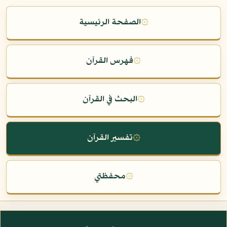
۞
الصفحة الرئيسية
۞
فهرس القرآن
۞
البحث في القرآن
۞
تفسير القرآن
۞
محفظتي