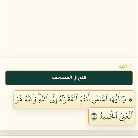
۞ الآية
فتح في المصحف
۞ يَٰٓأَيُّهَا ٱلنَّاسُ أَنتُمُ ٱلۡفُقَرَآءُ إِلَى ٱللَّهِۖ وَٱللَّهُ هُوَ
ٱلۡغَنِيُّ ٱلۡحَمِيدُ ١٥