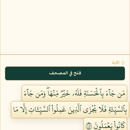
۞ الآية
فتح في المصحف
مَن جَآءَ بِٱلۡحَسَنَةِ فَلَهُۥ خَيۡرٞ مِّنۡهَاۖ وَمَن جَآءَ
بِٱلسَّيِّئَةِ فَلَا يُجۡزَى ٱلَّذِينَ عَمِلُواْ ٱلسَّيِّـَٔاتِ إِلَّا مَا
كَانُواْ يَعۡمَلُونَ ٨٤