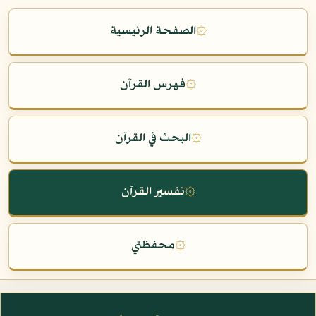
۞
الصفحة الرئيسية
۞
فهرس القرآن
۞
البحث في القرآن
۞
تفسير القرآن
۞
محفظتي