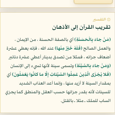
۞ التفسير
تقريب القرآن إلى الأذهان
(مَنْ جاءَ بِالْحَسَنَةِ)
أي بالصفة الحسنة ، من الإيمان ،
والعمل الصالح
(فَلَهُ خَيْرٌ مِنْها)
عند الله ، فإنه يعطي عشرة
أضعاف جزائه ، فمثلا من تصدق بدينار أعطي عشرة دنانير
(وَمَنْ جاءَ بِالسَّيِّئَةِ)
وتسمى سيئة لأنها تسيء إلى الإنسان
(فَلا يُجْزَى الَّذِينَ عَمِلُوا السَّيِّئاتِ إِلَّا ما كانُوا يَعْمَلُونَ)
أي
بمقدار السيئة لا أزيد منها ، وإنما أعد العذاب الشديد
للسيئات لأنه بقدر جزائها حسب العقل والمنطق كما يجزي
الساب للملك ـ مثلا ـ بالقتل.