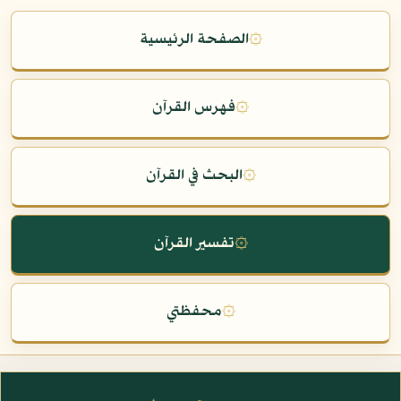
۞
الصفحة الرئيسية
۞
فهرس القرآن
۞
البحث في القرآن
۞
تفسير القرآن
۞
محفظتي