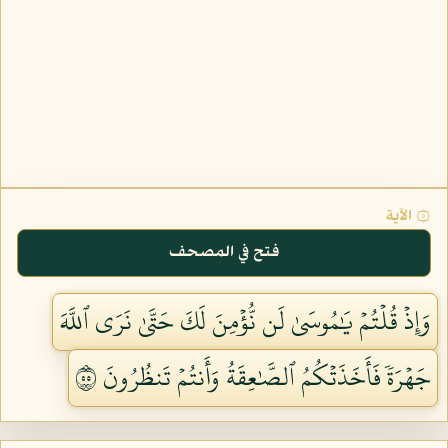
۞ الآية
فتح في المصحف
وَإِذۡ قُلۡتُمۡ يَٰمُوسَىٰ لَن نُّؤۡمِنَ لَكَ حَتَّىٰ نَرَى ٱللَّهَ
جَهۡرَةٗ فَأَخَذَتۡكُمُ ٱلصَّٰعِقَةُ وَأَنتُمۡ تَنظُرُونَ ٥٥