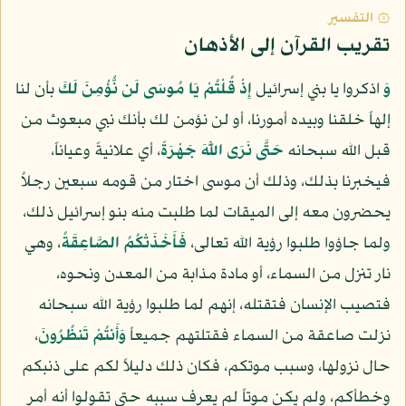
۞ التفسير
تقريب القرآن إلى الأذهان
وَ
اذكروا يا بني إسرائيل
إِذْ قُلْتُمْ يَا مُوسَى لَن نُّؤْمِنَ لَكَ
بأن لنا
إلهاً خلقنا وبيده أمورنا، أو لن نؤمن لك بأنك نبي مبعوث من
قبل الله سبحانه
حَتَّى نَرَى اللَّهَ جَهْرَةً
، أي علانيةً وعياناً،
فيخبرنا بذلك، وذلك أن موسى اختار من قومه سبعين رجلاُ
يحضرون معه إلى الميقات لما طلبت منه بنو إسرائيل ذلك،
ولما جاؤوا طلبوا رؤية الله تعالى،
فَأَخَذَتْكُمُ الصَّاعِقَةُ
، وهي
نار تنزل من السماء، أو مادة مذابة من المعدن ونحوه،
فتصيب الإنسان فتقتله، إنهم لما طلبوا رؤية الله سبحانه
نزلت صاعقة من السماء فقتلتهم جميعاً
وَأَنتُمْ تَنظُرُونَ
،
حال نزولها، وسبب موتكم، فكان ذلك دليلاً لكم على ذنبكم
وخطأكم، ولم يكن موتاً لم يعرف سببه حتى تقولوا أنه أمر