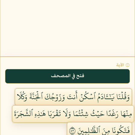
۞ الآية
فتح في المصحف
وَقُلۡنَا يَٰٓـَٔادَمُ ٱسۡكُنۡ أَنتَ وَزَوۡجُكَ ٱلۡجَنَّةَ وَكُلَا
مِنۡهَا رَغَدًا حَيۡثُ شِئۡتُمَا وَلَا تَقۡرَبَا هَٰذِهِ ٱلشَّجَرَةَ
فَتَكُونَا مِنَ ٱلظَّٰلِمِينَ ٣٥