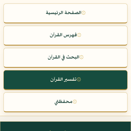
۞
الصفحة الرئيسية
۞
فهرس القرآن
۞
البحث في القرآن
۞
تفسير القرآن
۞
محفظتي