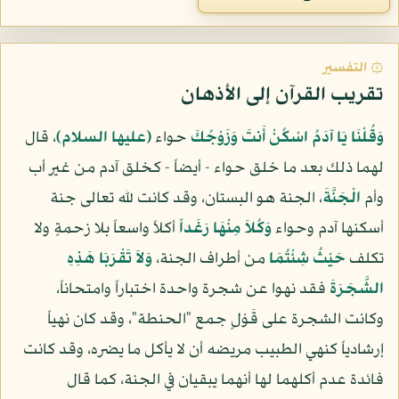
۞ التفسير
تقريب القرآن إلى الأذهان
وَقُلْنَا يَا آدَمُ اسْكُنْ أَنتَ وَزَوْجُكَ
حواء
(عليها السلام)
، قال
لهما ذلك بعد ما خلق حواء - أيضاً - كخلق آدم من غير أب
وأم
الْجَنَّةَ
، الجنة هو البستان، وقد كانت لله تعالى جنة
أسكنها آدم وحواء
وَكُلاَ مِنْهَا رَغَداً
أكلاً واسعاً بلا زحمةٍ ولا
تكلف
حَيْثُ شِئْتُمَا
من أطراف الجنة،
وَلاَ تَقْرَبَا هَذِهِ
الشَّجَرَةَ
فقد نهوا عن شجرة واحدة اختباراً وامتحاناً،
وكانت الشجرة على قَوْلٍ جمع "الحنطة"، وقد كان نهياً
إرشادياً كنهي الطبيب مريضه أن لا يأكل ما يضره، وقد كانت
فائدة عدم أكلهما لها أنهما يبقيان في الجنة، كما قال