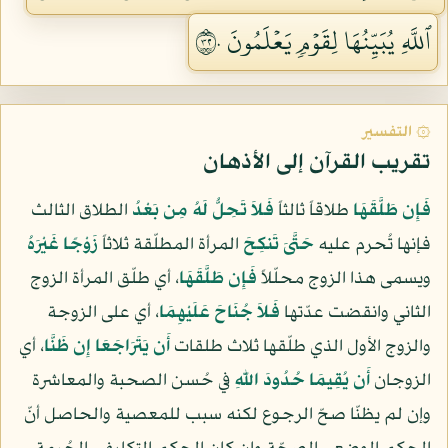
ٱللَّهِ يُبَيِّنُهَا لِقَوۡمٖ يَعۡلَمُونَ ٢٣٠
۞ التفسير
تقريب القرآن إلى الأذهان
فَإِن طَلَّقَهَا
طلاقاً ثالثاً
فَلاَ تَحِلُّ لَهُ مِن بَعْدُ
الطلاق الثالث
فإنها تُحرم عليه
حَتَّىَ تَنكِحَ
المرأة المطلّقة ثلاثاً
زَوْجًا غَيْرَهُ
ويسمى هذا الزوج محلّلاً
فَإِن طَلَّقَهَا
، أي طلّق المرأة الزوج
الثاني وانقضت عدّتها
فَلاَ جُنَاحَ عَلَيْهِمَا
، أي على الزوجة
والزوج الأول الذي طلّقها ثلاث طلقات
أَن يَتَرَاجَعَا إِن ظَنَّا
، أي
الزوجان
أَن يُقِيمَا حُدُودَ اللّهِ
في حُسن الصحبة والمعاشرة
وإن لم يظنّا صحّ الرجوع لكنه سبب للمعصية والحاصل أنّ