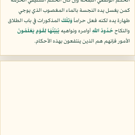
الحكم الوضعي الصِحّة وإن كان الحكم التكليفي الحُرمة
كمن يغسل يده النجسة بالماء المغصوب الذي يوجي
طهارة يده لكنه فعل حراماً
وَتِلْكَ
المذكورات في باب الطلاق
والنكاح
حُدُودُ اللّهِ
أوامره ونواهيه
يُبَيِّنُهَا لِقَوْمٍ يَعْلَمُونَ
الأمور فإنهم هم الذين ينتفعون بهذه الأحكام.