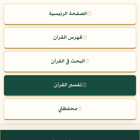
۞
الصفحة الرئيسية
۞
فهرس القرآن
۞
البحث في القرآن
۞
تفسير القرآن
۞
محفظتي