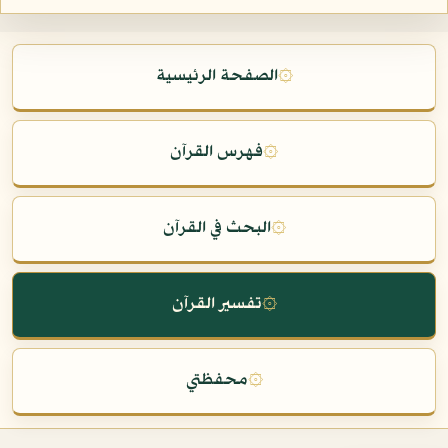
۞
الصفحة الرئيسية
۞
فهرس القرآن
۞
البحث في القرآن
۞
تفسير القرآن
۞
محفظتي