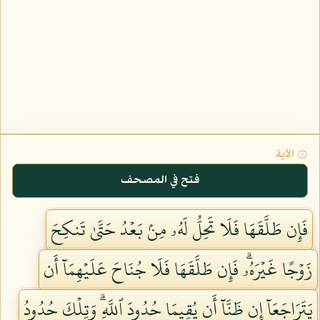
۞ الآية
فتح في المصحف
فَإِن طَلَّقَهَا فَلَا تَحِلُّ لَهُۥ مِنۢ بَعۡدُ حَتَّىٰ تَنكِحَ
زَوۡجًا غَيۡرَهُۥۗ فَإِن طَلَّقَهَا فَلَا جُنَاحَ عَلَيۡهِمَآ أَن
يَتَرَاجَعَآ إِن ظَنَّآ أَن يُقِيمَا حُدُودَ ٱللَّهِۗ وَتِلۡكَ حُدُودُ