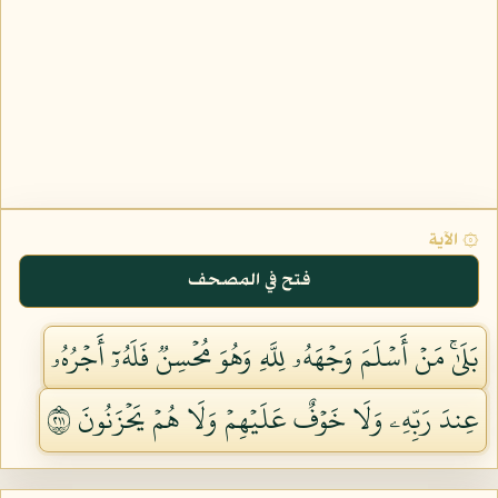
۞ الآية
فتح في المصحف
بَلَىٰۚ مَنۡ أَسۡلَمَ وَجۡهَهُۥ لِلَّهِ وَهُوَ مُحۡسِنٞ فَلَهُۥٓ أَجۡرُهُۥ
عِندَ رَبِّهِۦ وَلَا خَوۡفٌ عَلَيۡهِمۡ وَلَا هُمۡ يَحۡزَنُونَ ١١٢