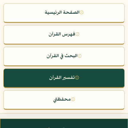
۞
الصفحة الرئيسية
۞
فهرس القرآن
۞
البحث في القرآن
۞
تفسير القرآن
۞
محفظتي