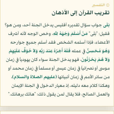
۞ التفسير
تقريب القرآن إلى الأذهان
بَلَى
جواب سؤال تقديره أفليس يدخل الجنة أحد، ومن هو؟
فقيل: "بَلَى"
مَنْ أَسْلَمَ وَجْهَهُ لِلّهِ
، وخص الوجه لأنه أشرف
الأعضاء، فإذا أسلمه الشخص فقد أسلم جميع جوارحه
وَهُوَ مُحْسِنٌ
في عمله
فَلَهُ أَجْرُهُ عِندَ رَبِّهِ وَلاَ خَوْفٌ عَلَيْهِمْ
وَلاَ هُمْ يَحْزَنُونَ
، فهو يدخل الجنة سواء كان يهودياً في زمان
موسى أو نصرانياً في زمان عيسى أو مسلماً في زمان محمد أو
من سائر الأمم في زمان أنبيائها
(عليهم الصلاة والسلام)
،
وهكذا كلام معه دليله، إذ معيار الدخول في الجنة الإيمان
والعمل الصالح، فلا يقال لمن يقول ذلك: "هاتك برهانك."