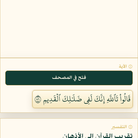
۞ الآية
فتح في المصحف
قَالُواْ تَٱللَّهِ إِنَّكَ لَفِي ضَلَٰلِكَ ٱلۡقَدِيمِ ٩٥
۞ التفسير
تقريب القرآن إلى الأذهان