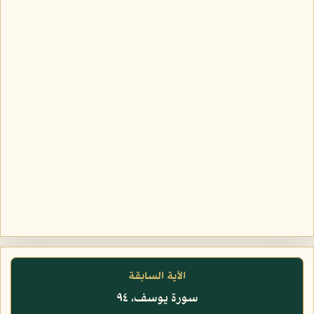
الآية السابقة
سورة يوسف، ٩٤