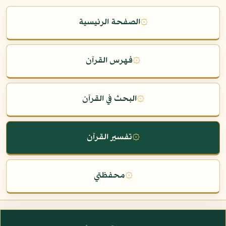
۞
الصفحة الرئيسية
۞
فهرس القرآن
۞
البحث في القرآن
۞
تفسير القرآن
۞
محفظتي