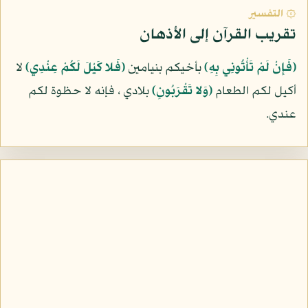
۞ التفسير
تقريب القرآن إلى الأذهان
(فَإِنْ لَمْ تَأْتُونِي بِهِ)
بأخيكم بنيامين
(فَلا كَيْلَ لَكُمْ عِنْدِي)
لا
أكيل لكم الطعام
(وَلا تَقْرَبُونِ)
بلادي ، فإنه لا حظوة لكم
عندي.