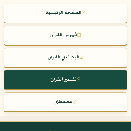
۞
الصفحة الرئيسية
۞
فهرس القرآن
۞
البحث في القرآن
۞
تفسير القرآن
۞
محفظتي