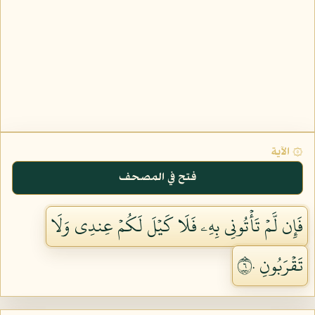
۞ الآية
فتح في المصحف
فَإِن لَّمۡ تَأۡتُونِي بِهِۦ فَلَا كَيۡلَ لَكُمۡ عِندِي وَلَا
تَقۡرَبُونِ ٦٠