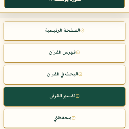
۞
الصفحة الرئيسية
۞
فهرس القرآن
۞
البحث في القرآن
۞
تفسير القرآن
۞
محفظتي