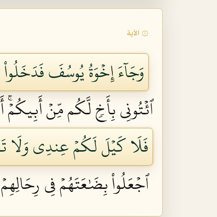
۞ الآية
وَجَآءَ إِخۡوَةُ يُوسُفَ فَدَخَلُواْ ع
ٱئۡتُونِي بِأَخٖ لَّكُم مِّنۡ أَبِيكُمۡۚ أَلَ
فَلَا كَيۡلَ لَكُمۡ عِندِي وَلَا تَقۡر
ٱجۡعَلُواْ بِضَٰعَتَهُمۡ فِي رِحَالِهِمۡ لَعَ