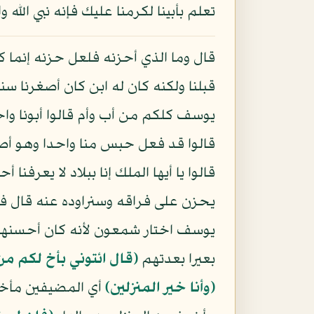
تعلم بأبينا لكرمنا عليك فإنه نبي الله و
قال وما الذي أحزنه فلعل حزنه إنما ك
قبلنا ولكنه كان له ابن كان أصغرنا سنا
يوسف كلكم من أب وأم قالوا أبونا و
قالوا قد فعل حبس منا واحدا وهو أصغ
قالوا يا أيها الملك إنا ببلاد لا يعرف
يحزن على فراقه وسنراوده عنه قال ف
يوسف اختار شمعون لأنه كان أحسنهم
بعيرا بعدتهم
﴿قال ائتوني بأخ لكم من
﴿وأنا خير المنزلين﴾
أي المضيفين مأخوذ