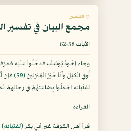
۞ التفسير
مجمع البيان في تفسير ال
الآيات 58-62
وَجَاء إِخْوَةُ يُوسُفَ فَدَخَلُواْ عَلَيْهِ فَعَرَف
أُوفِي الْكَيْلَ وَأَنَاْ خَيْرُ الْمُنزِلِينَ
﴿59﴾
فَإِن لَّ
لِفِتْيَانِهِ اجْعَلُواْ بِضَاعَتَهُمْ فِي رِحَالِهِمْ لَعَل
القراءة
قرأ أهل الكوفة غير أبي بكر
﴿لفتيانه﴾
و