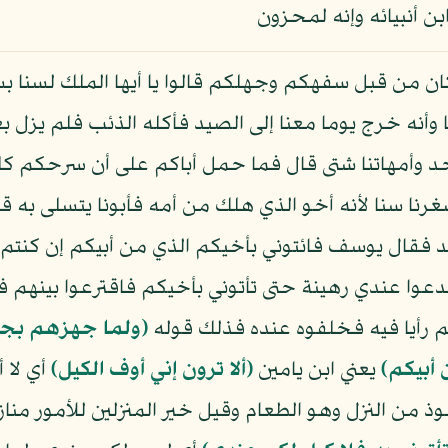
ابن أنبيائه وإنه لمحزون
ان من قبل سفهكم وجهلكم قالوا يا أيها الملك لسنا بس
 وأنه خرج يوما معنا إلى الصيد فأكله الذئب فلم يزل بع
احد وأمهاتنا شتى قال فما حمل أباكم على أن سرحكم ك
رنا سنا لأنه أخو الذي هلك من أمه فأبونا يتسلى به 
نا أحد فقال يوسف فائتوني بأخيكم الذي من أبيكم إن كنتم 
دعوا عندي رهينة حتى تأتوني بأخيكم فاقترعوا بينهم
 رأيا فيه فخلفوه عنده فذلك قوله
﴿ولما جهزهم بج
 أبيكم﴾
يعني ابن يامين
﴿ألا ترون إني أوف الكيل﴾
أي لا 
 من النزل وهو الطعام وقيل خير المنزلين للأمور مناز