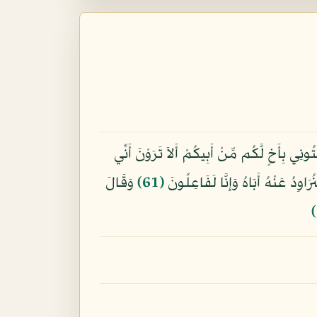
ِي بِأَخٍ لَّكُم مِّنْ أَبِيكُمْ أَلاَ تَرَوْنَ أَنِّي
َاوِدُ عَنْهُ أَبَاهُ وَإِنَّا لَفَاعِلُونَ
﴿61﴾
وَقَالَ