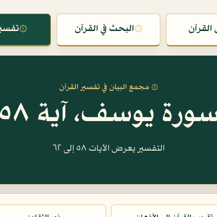
القرآن
۞
البحث في القرآن
۞
تفسير
۞ مجمع البيان في تفسير القرآن
ورة يوسف، آية ٥٨
التفسير يعرض الآيات ٥٨ إلى ٦٢