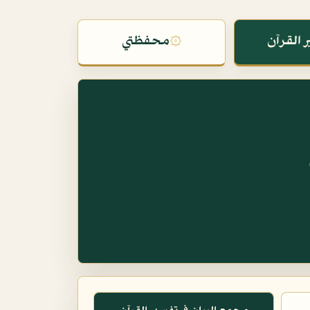
 القرآن
۞
محفظتي