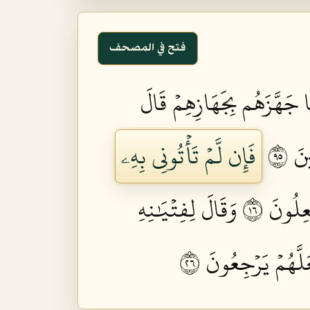
فتح في المصحف
َا جَهَّزَهُم بِجَهَازِهِمۡ قَالَ
َ ٥٩
فَإِن لَّمۡ تَأۡتُونِي بِهِۦ
عِلُونَ ٦١
وَقَالَ لِفِتۡيَٰنِهِ
َلَّهُمۡ يَرۡجِعُونَ ٦٢