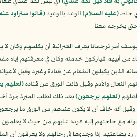
أتوني به فلا كيل لكم عندي﴾
أي ليس لكم عندي طعام أ
دي خلط
(عليه السلام)
الوعد بالوعيد
﴿قالوا سنراود عنه 
حتى يخرجه معنا
 يوسف أمر ترجمانا يعرف العبرانية أن يكلمهم وكان لا 
ياء من أبيهم فيتركون خدمته وكان في معرفتهم إياه م
نه الذين يكيلون الطعام عن قتادة وغيره وقيل لأعوانه
هم النعال والأدم وقيل كانت الورق عن قتادة
﴿لعلهم يع
 أهلهم
﴿لعلهم يرجعون﴾
بعد ذلك لطلب الميرة مرة أخر
ه وقيل أنه خاف أن لا يكون عندهم من الورق ما يرجعون
خوته مع حاجتهم إليه فرده عليهم من حيث لا يعلمون 
رد بضاعتهم إذا وجدوها في رحالهم ولا يعرفون أن الم