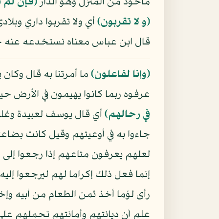
مأخوذ من المنزل وهو الدار
﴿فإن لم ت
﴿و لا تقربون﴾
أي ولا تقربوا داري وبلا
قال ابن عباس معناه نستخدعه عنه 
﴿وإنا لفاعلون﴾
ما أمرتنا به قال وكان
عرفوه ربما كانوا يهيمون في الأرض ح
في رحالهم﴾
أي قال يوسف لعبيدة وغلما
جاءوا به في أوعيتهم وقيل كانت بضاعت
لعلهم يعرفون متاعهم إذا رجعوا إلى
إنما فعل ذلك إكراما لهم ليرجعوا إلي
رأى لؤما أخذ ثمن الطعام من أبيه وإ
علم أن ديانتهم وأمانتهم تحملهم على 