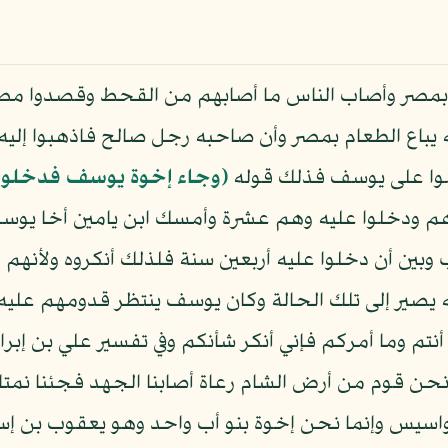
بمصر وأصاب الناس ما أصابهم من القحط وقصدوا مصر
 يباع الطعام بمصر وأن صاحبه رجل صالح فاذهبوا إليه
لوا على يوسف فذلك قوله
﴿وجاء إخوة يوسف فدخلوا 
يرهم ودخلوا عليه وهم عشرة وأمسك ابن يامين أخا يو
وبين أن دخلوا عليه أربعين سنة فلذلك أنكروه ولأنهم ر
ه يصير إلى تلك الحالة وكان يوسف ينتظر قدومهم عليه 
أنتم وما أمركم فإني أنكر شأنكم وفي تفسير علي بن 
ا نحن قوم من أرض الشام رعاة أصابنا الجهد فجئنا نم
بجواسيس وإنما نحن إخوة بنو أب واحد وهو يعقوب بن إ