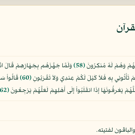
قرآن
َهُمْ وَهُمْ لَهُ مُنكِرُونَ
﴿58﴾
وَلَمَّا جَهَّزَهُم بِجَهَازِهِمْ قَالَ ائْتُون
مْ تَأْتُونِي بِهِ فَلاَ كَيْلَ لَكُمْ عِندِي وَلاَ تَقْرَبُونِ
﴿60﴾
قَالُواْ سَنُر
َّهُمْ يَعْرِفُونَهَا إِذَا انقَلَبُواْ إِلَى أَهْلِهِمْ لَعَلَّهُمْ يَرْجِعُونَ
﴿62﴾
الباقون لفتيته.