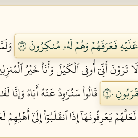
َلَيۡهِ فَعَرَفَهُمۡ وَهُمۡ لَهُۥ مُنكِرُونَ ٥٨
وَلَمّ
ا تَرَوۡنَ أَنِّيٓ أُوفِي ٱلۡكَيۡلَ وَأَنَا۠ خَيۡرُ ٱلۡمُنزِلِين
َبُونِ ٦٠
قَالُواْ سَنُرَٰوِدُ عَنۡهُ أَبَاهُ وَإِنَّا لَفَٰ
لَّهُمۡ يَعۡرِفُونَهَآ إِذَا ٱنقَلَبُوٓاْ إِلَىٰٓ أَهۡلِهِمۡ لَع