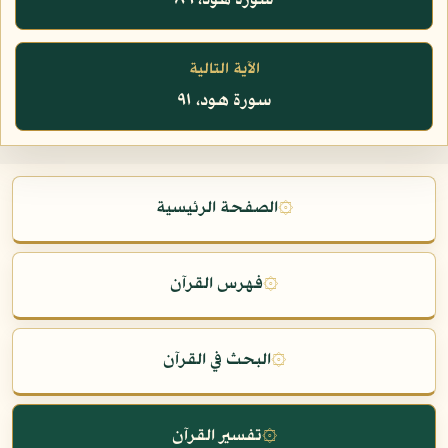
سورة هود، ٨٩
الآية التالية
سورة هود، ٩١
۞
الصفحة الرئيسية
۞
فهرس القرآن
۞
البحث في القرآن
۞
تفسير القرآن