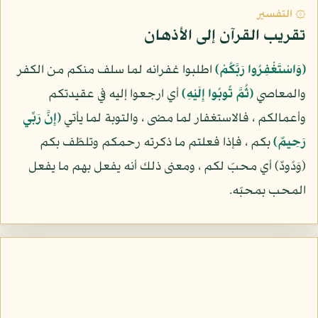
۞ التفسير
تقريب القرآن إلى الأذهان
(وَاسْتَغْفِرُوا رَبَّكُمْ)
اطلبوا غفرانه لما سلف منكم من الكفر
والمعاصي
(ثُمَّ تُوبُوا إِلَيْهِ)
أي ارجعوا إليه في عقيدتكم
وأعمالكم ، فالاستغفار لما مضى ، والتوبة لما يأتي
(إِنَّ رَبِّي
رَحِيمٌ)
بكم ، فإذا فعلتم ما ذكرته رحمكم وتلطّف بكم
(وَدُودٌ) أي محبّ لكم ، ومعنى ذلك أنه يفعل بهم ما يفعل
المحب بمحبّه.