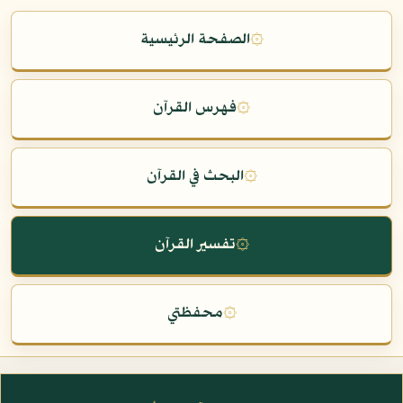
۞
الصفحة الرئيسية
۞
فهرس القرآن
۞
البحث في القرآن
۞
تفسير القرآن
۞
محفظتي