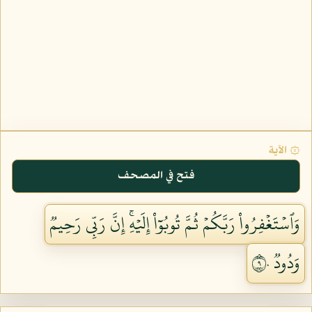
۞ الآية
فتح في المصحف
وَٱسۡتَغۡفِرُواْ رَبَّكُمۡ ثُمَّ تُوبُوٓاْ إِلَيۡهِۚ إِنَّ رَبِّي رَحِيمٞ
وَدُودٞ ٩٠