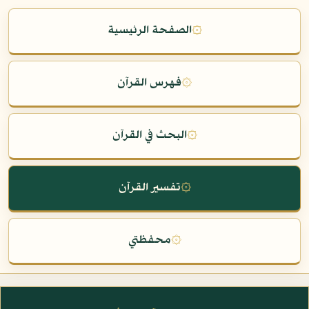
۞
الصفحة الرئيسية
۞
فهرس القرآن
۞
البحث في القرآن
۞
تفسير القرآن
۞
محفظتي