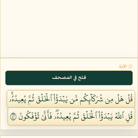
۞ الآية
فتح في المصحف
قُلۡ هَلۡ مِن شُرَكَآئِكُم مَّن يَبۡدَؤُاْ ٱلۡخَلۡقَ ثُمَّ يُعِيدُهُۥۚ
قُلِ ٱللَّهُ يَبۡدَؤُاْ ٱلۡخَلۡقَ ثُمَّ يُعِيدُهُۥۖ فَأَنَّىٰ تُؤۡفَكُونَ ٣٤