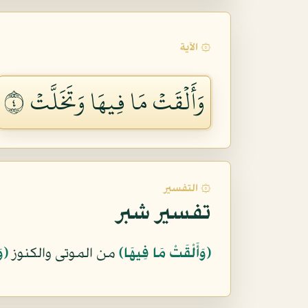
۞ الآية
وَأَلۡقَتۡ مَا فِيهَا وَتَخَلَّتۡ ٤
۞ التفسير
تفسير شبر
﴿وَأَلْقَتْ مَا فِيهَا﴾
من الموتى والكنوز
﴿وَ