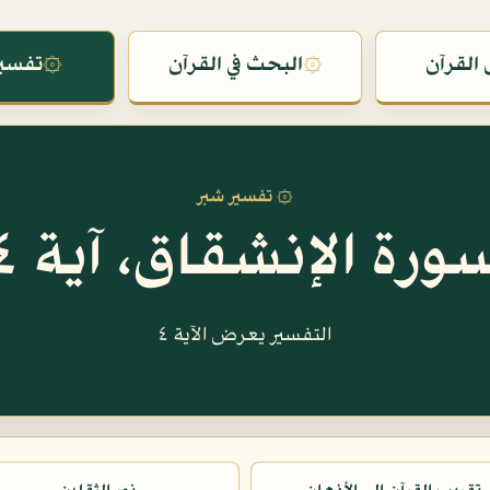
القرآن
۞
البحث في القرآن
۞
تفسير
۞ تفسير شبر
ورة الإنشقاق، آية ٤
التفسير يعرض الآية ٤