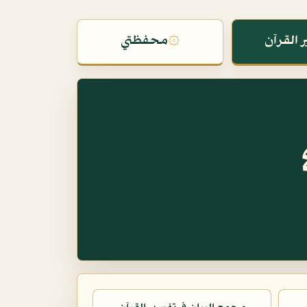
 القرآن
۞
محفظتي