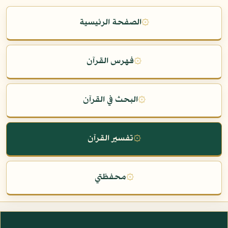
۞
الصفحة الرئيسية
۞
فهرس القرآن
۞
البحث في القرآن
۞
تفسير القرآن
۞
محفظتي