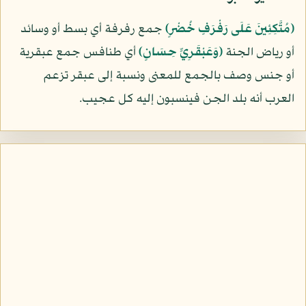
﴿مُتَّكِئِينَ عَلَى رَفْرَفٍ خُضْرٍ﴾
جمع رفرفة أي بسط أو وسائد
أو رياض الجنة
﴿وَعَبْقَرِيٍّ حِسَانٍ﴾
أي طنافس جمع عبقرية
أو جنس وصف بالجمع للمعنى ونسبة إلى عبقر تزعم
العرب أنه بلد الجن فينسبون إليه كل عجيب.