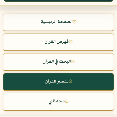
۞
الصفحة الرئيسية
۞
فهرس القرآن
۞
البحث في القرآن
۞
تفسير القرآن
۞
محفظتي