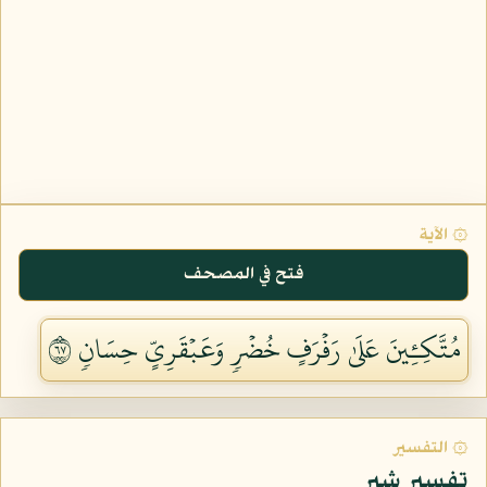
۞ الآية
فتح في المصحف
مُتَّكِـِٔينَ عَلَىٰ رَفۡرَفٍ خُضۡرٖ وَعَبۡقَرِيٍّ حِسَانٖ ٧٦
۞ التفسير
تفسير شبر