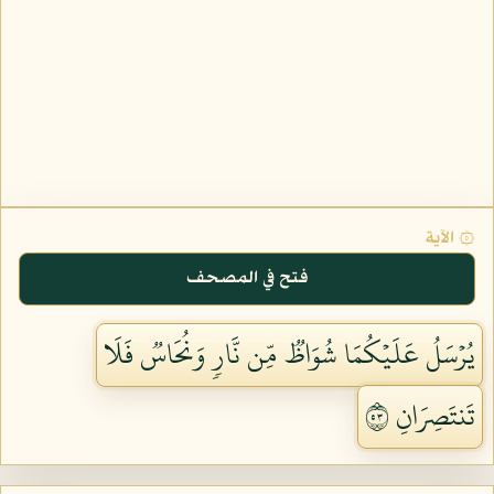
۞ الآية
فتح في المصحف
يُرۡسَلُ عَلَيۡكُمَا شُوَاظٞ مِّن نَّارٖ وَنُحَاسٞ فَلَا
تَنتَصِرَانِ ٣٥