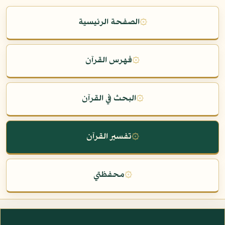
۞
الصفحة الرئيسية
۞
فهرس القرآن
۞
البحث في القرآن
۞
تفسير القرآن
۞
محفظتي