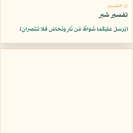
۞ التفسير
تفسير شبر
﴿يُرْسَلُ عَلَيْكُمَا شُوَاظٌ مِّن نَّارٍ وَنُحَاسٌ فَلَا تَنتَصِرَانِ﴾
.