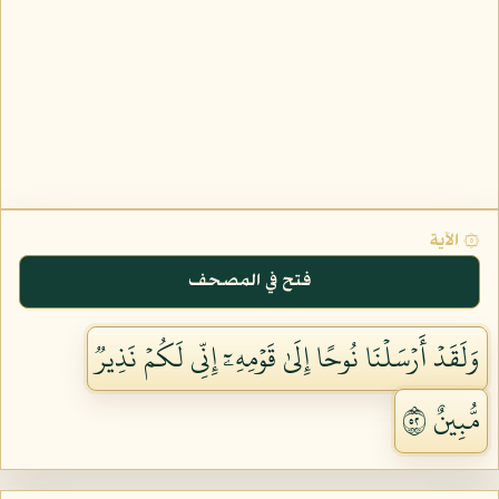
۞ الآية
فتح في المصحف
وَلَقَدۡ أَرۡسَلۡنَا نُوحًا إِلَىٰ قَوۡمِهِۦٓ إِنِّي لَكُمۡ نَذِيرٞ
مُّبِينٌ ٢٥