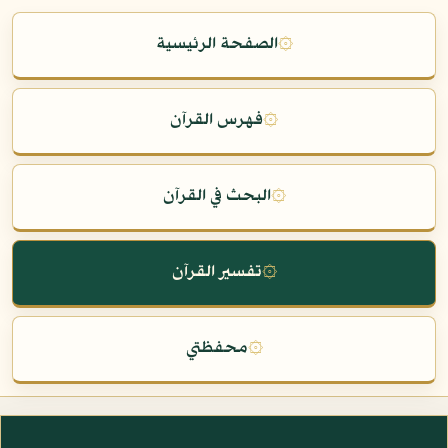
۞
الصفحة الرئيسية
۞
فهرس القرآن
۞
البحث في القرآن
۞
تفسير القرآن
۞
محفظتي