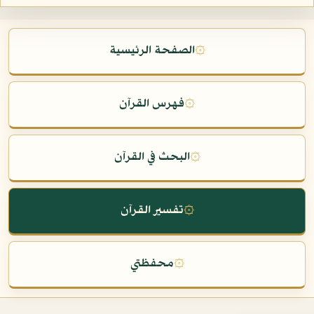
۞
الصفحة الرئيسية
۞
فهرس القرآن
۞
البحث في القرآن
۞
تفسير القرآن
۞
محفظتي