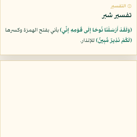
۞ التفسير
تفسير شبر
﴿وَلَقَدْ أَرْسَلْنَا نُوحًا إِلَى قَوْمِهِ إِنِّي﴾
بأني بفتح الهمزة وكسرها
﴿لَكُمْ نَذِيرٌ مُّبِينٌ﴾
للإنذار.