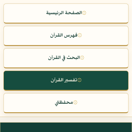
۞
الصفحة الرئيسية
۞
فهرس القرآن
۞
البحث في القرآن
۞
تفسير القرآن
۞
محفظتي