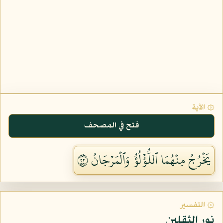
۞ الآية
فتح في المصحف
يَخۡرُجُ مِنۡهُمَا ٱللُّؤۡلُؤُ وَٱلۡمَرۡجَانُ ٢٢
۞ التفسير
نور الثقلين