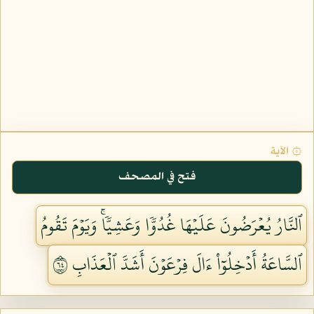
۞ الآية
فتح في المصحف
ٱلنَّارُ يُعۡرَضُونَ عَلَيۡهَا غُدُوّٗا وَعَشِيّٗاۚ وَيَوۡمَ تَقُومُ
ٱلسَّاعَةُ أَدۡخِلُوٓاْ ءَالَ فِرۡعَوۡنَ أَشَدَّ ٱلۡعَذَابِ ٤٦