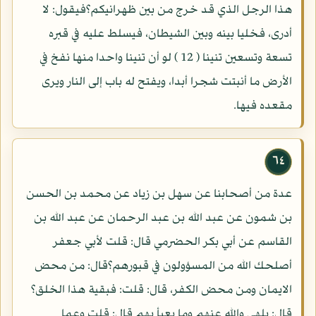
هذا الرجل الذي قد خرج من بين ظهرانيكم؟فيقول: لا
أدرى، فخليا بينه وبين الشيطان، فيسلط عليه في قبره
تسعة وتسعين تنينا ( 12 ) لو أن تنينا واحدا منها نفخ في
الأرض ما أنبتت شجرا أبدا، ويفتح له باب إلى النار ويرى
مقعده فيها.
٦٤
عدة من أصحابنا عن سهل بن زياد عن محمد بن الحسن
بن شمون عن عبد الله بن عبد الرحمان عن عبد الله بن
القاسم عن أبي بكر الحضرمي قال: قلت لأبي جعفر
أصلحك الله من المسؤولون في قبورهم؟قال: من محض
الايمان ومن محض الكفر، قال: قلت: فبقية هذا الخلق؟
قال: يلهى والله عنهم وما يعبأ بهم قال: قلت وعما