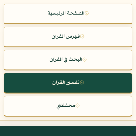
۞
الصفحة الرئيسية
۞
فهرس القرآن
۞
البحث في القرآن
۞
تفسير القرآن
۞
محفظتي