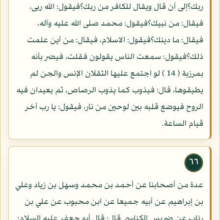
ربك؟إلى أن قال ويقال للكافر من ربك؟فيقول: الله ربى،
فيقال: من نبيك؟فيقول: محمد صلى الله عليه وآله،
فيقال: ما دينك؟فيقول: الاسلام، فيقال: من أين علمت
ذلك؟فيقول: سمعت الناس يقولون فقلت، فيضر بأنه
بمرزبة ( 14 ) لو اجتمع عليها الثقلان الإنس والجن لم
يطيقوها، قال: فيذوب كما يذوب الرصاص، ثم يعيدان فيه
الروح فيوضع قلبه بين لوحين من نار، فيقول: يا رب أخر
قيام الساعة.
٦٦
عدة من أصحابنا عن أحمد بن محمد وسهل بن زياد وعلي
بن إبراهيم عن أبيه جميعا عن ابن محبوب عن علي بن
رئاب عن ضريس الكناسي قال: قال أبو جعفر عليه السلام: