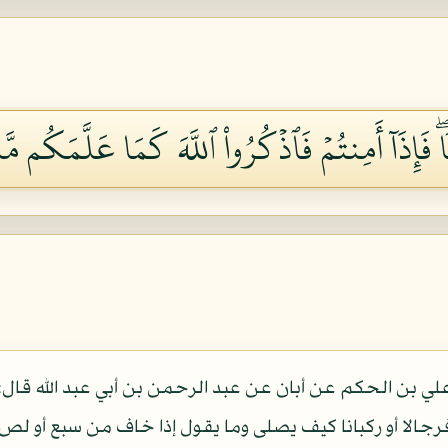
ۖ فَإِذَآ أَمِنتُمۡ فَٱذۡكُرُواْ ٱللَّهَ كَمَا عَلَّمَكُم مَّا 
ي بن الحكم عن أبان عن عبد الرحمن بن أبي عبد الله قال: س
رجالا أو ركبانا كيف يصلى وما يقول إذا خاف من سبع أو لص