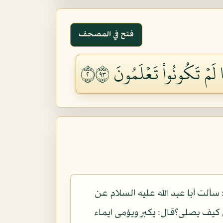
فتح في المصحف
لَمۡ تَكُونُواْ تَعۡلَمُونَ ٢٣٩
ألت أبا عبد الله عليه السلام عن
 كيف يصلى؟قال: يكبر ويؤمى ايماء