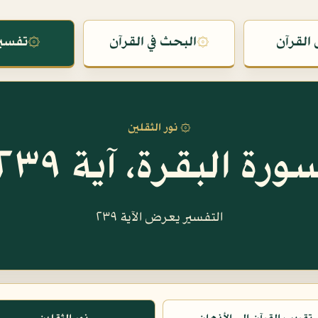
القرآن
۞
البحث في القرآن
۞
تفسير
۞ نور الثقلين
ورة البقرة، آية ٢٣٩
التفسير يعرض الآية ٢٣٩