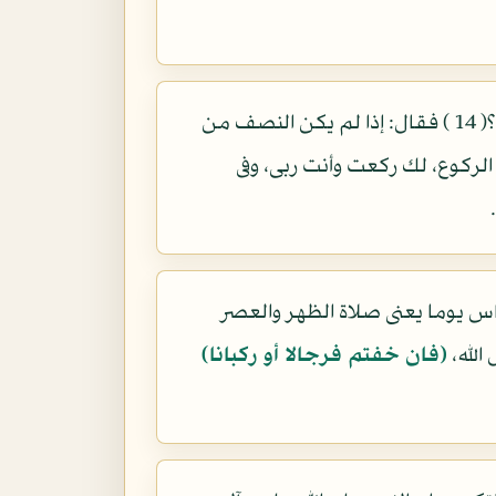
في تفسير العياشي عن زرارة عن أبي جعفر عليه السلام قال: قلت له: أخبرني صلاة المواقفة؟( 14 ) فقال: إذا لم يكن النصف من
الركوع، لك ركعت وأنت ربى، وفى
ناس يوما يعنى صلاة الظهر والعصر
الله،
(فان خفتم فرجالا أو ركبانا)