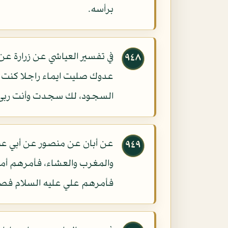
برأسه.
٩٤٨
عدوك صليت ايماء راجلا كنت أو 
السجود، لك سجدت وأنت ربى، أ
عن أبان عن منصور عن أبي عبد 
٩٤٩
والمغرب والعشاء، فأمرهم أمير 
فأمرهم علي عليه السلام فصنعو