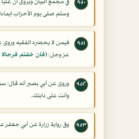
في مجمع البيان ويروى ان عليا 
٩٥٠
وسلم صلى يوم الأحزاب ايماءا.
فيمن لا يحضره الفقيه وروى عب
٩٥١
عز وجل:
(فان خفتم فرجالا أو
وروى عن أبي بصير أنه قال: س
٩٥٢
وأنت على دابتك.
وفى رواية زرارة عن أبي جعفر 
٩٥٣