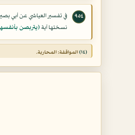
في تفسير العياشي عن أبي بصي
٩٥٤
نسختها آية
(يتربصن بأنفسهن
(١٤)
المواقفة: المحاربة.