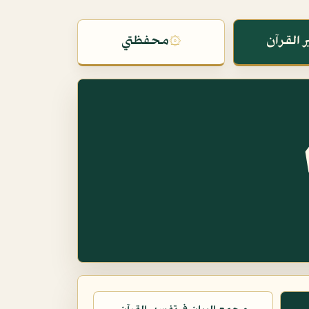
 القرآن
۞
محفظتي