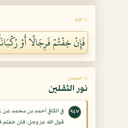
۞ الآية
فَإِنۡ خِفۡتُمۡ فَرِجَالًا أَوۡ رُكۡبَانٗا
۞ التفسير
نور الثقلين
في الكافي أحمد بن محمد عن عل
٩٤٧
قول الله عز وجل: فان خفتم ف