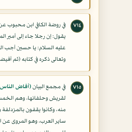
في روضة الكافي ابن محبوب ع
٧١٤
يقول: إن رجلا جاء إلى أمير ا
عليه السلام: يا حسين أجب ال
وتعالى ذكره في كتابه (ثم أف
في مجمع البيان
(أفاض الناس)
٧١٥
لقريش وحلفائها، وهم الخمس ل
منه، وكانوا يقفون بالمزدلفة 
ساير العرب، وهو المروى عن ال