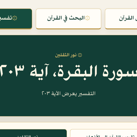
القرآن
۞
البحث في القرآن
۞
تفسير
۞ نور الثقلين
ورة البقرة، آية ٢٠٣
التفسير يعرض الآية ٢٠٣