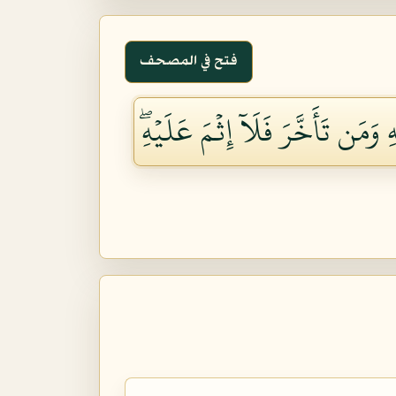
فتح في المصحف
 وَمَن تَأَخَّرَ فَلَآ إِثۡمَ عَلَيۡهِۖ