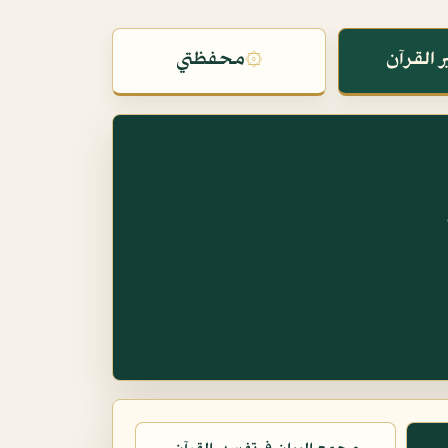
 القرآن
۞
محفظتي