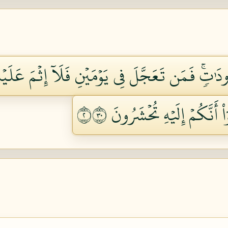
ُودَٰتٖۚ فَمَن تَعَجَّلَ فِي يَوۡمَيۡنِ فَلَآ إِثۡمَ عَلَيۡهِ
اْ أَنَّكُمۡ إِلَيۡهِ تُحۡشَرُونَ ٢٠٣