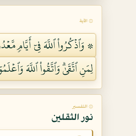
۞ الآية
۞ وَٱذۡكُرُواْ ٱللَّهَ فِيٓ أَيَّامٖ مَّعۡد
لِمَنِ ٱتَّقَىٰۗ وَٱتَّقُواْ ٱللَّهَ وَٱعۡلَمُوٓ
۞ التفسير
نور الثقلين