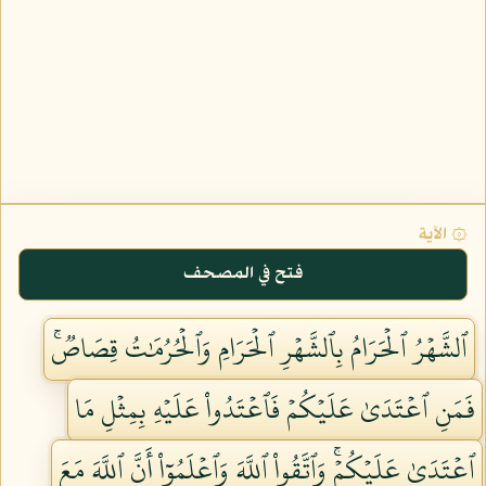
۞ الآية
فتح في المصحف
ٱلشَّهۡرُ ٱلۡحَرَامُ بِٱلشَّهۡرِ ٱلۡحَرَامِ وَٱلۡحُرُمَٰتُ قِصَاصٞۚ
فَمَنِ ٱعۡتَدَىٰ عَلَيۡكُمۡ فَٱعۡتَدُواْ عَلَيۡهِ بِمِثۡلِ مَا
ٱعۡتَدَىٰ عَلَيۡكُمۡۚ وَٱتَّقُواْ ٱللَّهَ وَٱعۡلَمُوٓاْ أَنَّ ٱللَّهَ مَعَ