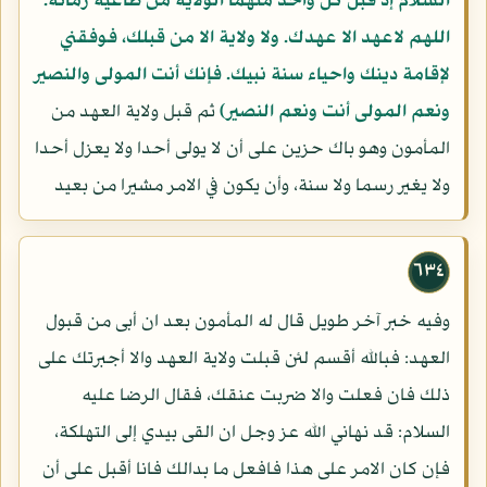
السلام إذ قبل كل واحد منهما الولاية من طاغية زمانه.
اللهم لاعهد الا عهدك. ولا ولاية الا من قبلك، فوفقني
لإقامة دينك واحياء سنة نبيك. فإنك أنت المولى والنصير
ونعم المولى أنت ونعم النصير)
ثم قبل ولاية العهد من
المأمون وهو باك حزين على أن لا يولى أحدا ولا يعزل أحدا
ولا يغير رسما ولا سنة، وأن يكون في الامر مشيرا من بعيد
٦٣٤
وفيه خبر آخر طويل قال له المأمون بعد ان أبى من قبول
العهد: فبالله أقسم لئن قبلت ولاية العهد والا أجبرتك على
ذلك فان فعلت والا ضربت عنقك، فقال الرضا عليه
السلام: قد نهاني الله عز وجل ان القى بيدي إلى التهلكة،
فإن كان الامر على هذا فافعل ما بدالك فانا أقبل على أن