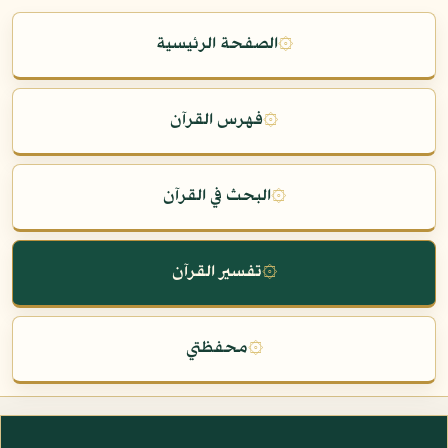
۞
الصفحة الرئيسية
۞
فهرس القرآن
۞
البحث في القرآن
۞
تفسير القرآن
۞
محفظتي