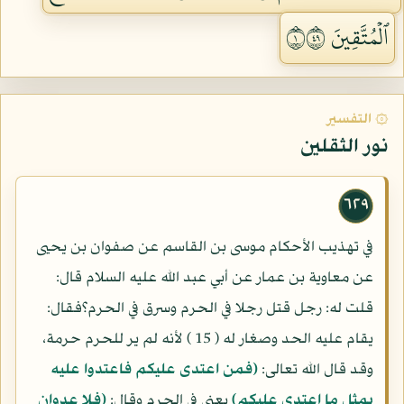
ٱلۡمُتَّقِينَ ١٩٤
۞ التفسير
نور الثقلين
٦٢٩
في تهذيب الأحكام موسى بن القاسم عن صفوان بن يحيى
عن معاوية بن عمار عن أبي عبد الله عليه السلام قال:
قلت له: رجل قتل رجلا في الحرم وسرق في الحرم؟فقال:
يقام عليه الحد وصغار له ( 15 ) لأنه لم ير للحرم حرمة،
وقد قال الله تعالى:
(فمن اعتدى عليكم فاعتدوا عليه
بمثل ما اعتدى عليكم)
يعنى في الحرم وقال:
(فلا عدوان