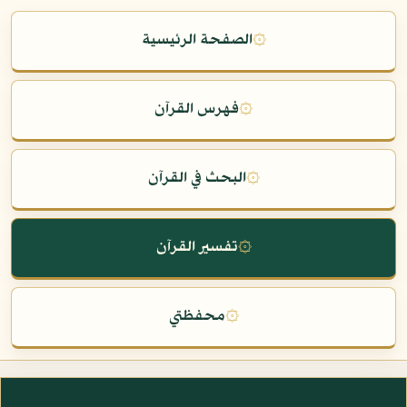
۞
الصفحة الرئيسية
۞
فهرس القرآن
۞
البحث في القرآن
۞
تفسير القرآن
۞
محفظتي