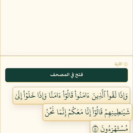
۞ الآية
فتح في المصحف
وَإِذَا لَقُواْ ٱلَّذِينَ ءَامَنُواْ قَالُوٓاْ ءَامَنَّا وَإِذَا خَلَوۡاْ إِلَىٰ
شَيَٰطِينِهِمۡ قَالُوٓاْ إِنَّا مَعَكُمۡ إِنَّمَا نَحۡنُ
مُسۡتَهۡزِءُونَ ١٤