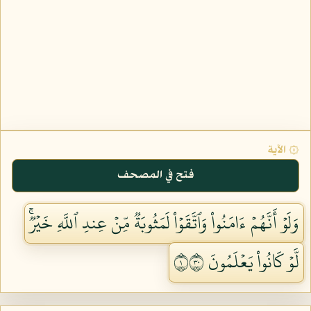
۞ الآية
فتح في المصحف
وَلَوۡ أَنَّهُمۡ ءَامَنُواْ وَٱتَّقَوۡاْ لَمَثُوبَةٞ مِّنۡ عِندِ ٱللَّهِ خَيۡرٞۚ
لَّوۡ كَانُواْ يَعۡلَمُونَ ١٠٣