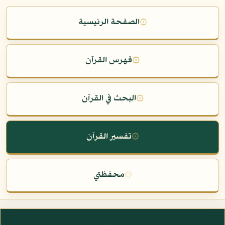
۞
الصفحة الرئيسية
۞
فهرس القرآن
۞
البحث في القرآن
۞
تفسير القرآن
۞
محفظتي